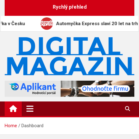
Skip
Rychlý přehled
to
content
a v Česku
Automyčka Express slaví 20 let na trhu 
DigitalMagazin.cz
Zprávy, press a novinky
Home
Dashboard