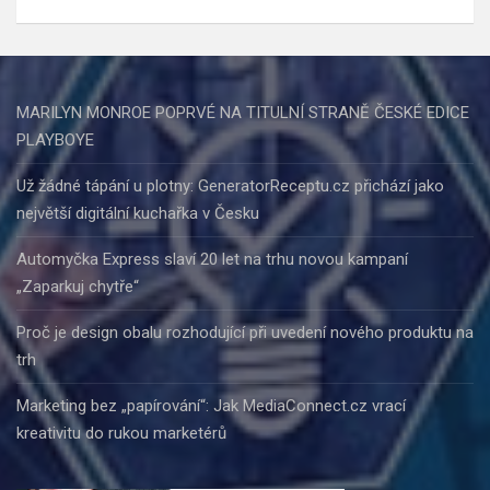
MARILYN MONROE POPRVÉ NA TITULNÍ STRANĚ ČESKÉ EDICE
PLAYBOYE
Už žádné tápání u plotny: GeneratorReceptu.cz přichází jako
největší digitální kuchařka v Česku
Automyčka Express slaví 20 let na trhu novou kampaní
„Zaparkuj chytře“
Proč je design obalu rozhodující při uvedení nového produktu na
trh
Marketing bez „papírování“: Jak MediaConnect.cz vrací
kreativitu do rukou marketérů