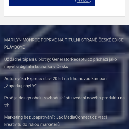
MARILYN MONROE POPRVÉ NA TITULNÍ STRANĚ ČESKÉ EDICE
PLAYBOYE
Už žádné tápání u plotny: GeneratorReceptu.cz přichází jako
největší digitální kuchařka v Česku
Automyčka Express slaví 20 let na trhu novou kampaní
„Zaparkuj chytře“
Proč je design obalu rozhodující při uvedení nového produktu na
trh
Marketing bez „papírování“: Jak MediaConnect.cz vrací
kreativitu do rukou marketérů