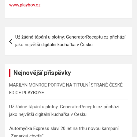
www.playboy.cz
Navigace
Už žádné tápání u plotny: GeneratorReceptu.cz přichází
pro
jako největší digitální kuchařka v Česku
příspěvek
Nejnovější příspěvky
MARILYN MONROE POPRVÉ NA TITULNÍ STRANĚ ČESKÉ
EDICE PLAYBOYE
Už žádné tápání u plotny: GeneratorReceptu.cz přichází
jako největší digitální kuchařka v Česku
Automyčka Express slaví 20 let na trhu novou kampaní
„Zaparkuj chytře“