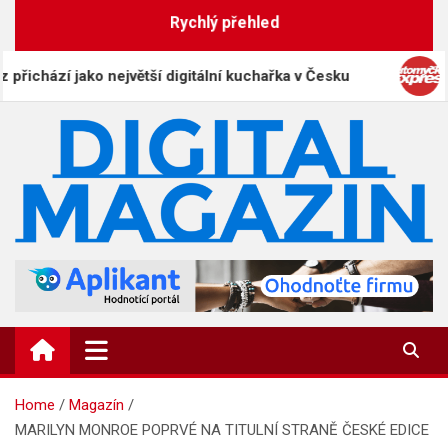
Skip
Rychlý přehled
to
content
zí jako největší digitální kuchařka v Česku
Autom
DigitalMagazin.cz
Zprávy, press a novinky
Home
Magazín
MARILYN MONROE POPRVÉ NA TITULNÍ STRANĚ ČESKÉ EDICE