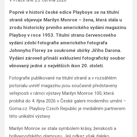
Poprvé v historii české edice Playboye se na titulní
straně objevuje Marilyn Monroe – žena, která stála u
zrodu historicky prvního amerického vydání magazínu
Playboy v roce 1953. Titulní stranu červencového
vydání zdobí fotografie amerického fotografa
Johnnyho Florey ze soukromé sbírky Jiřího Darona.
Vydání zároveň přináší exkluzivní fotografický soubor
věnovaný jedné z největších ikon 20. století.
Fotografie publikované na titulní straně a v rozsáhlém
pictorialu uvnitř magazínu jsou současně představeny
veřejnosti v rámci výstavy Marilyn Monroe 100, která
probíhá do 4. října 2026 v České galerii moderního umění –
Goma.cz. Playboy Czech Republic je mediálním partnerem
této unikátní výstavy.
Marilyn Monroe se stala symbolem krásy, ženskosti a
hollywoodského glamouru. Její odkaz však daleko