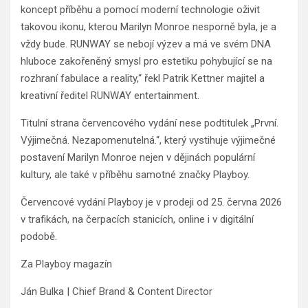
koncept příběhu a pomocí moderní technologie oživit
takovou ikonu, kterou Marilyn Monroe nesporně byla, je a
vždy bude. RUNWAY se nebojí výzev a má ve svém DNA
hluboce zakořeněný smysl pro estetiku pohybující se na
rozhraní fabulace a reality,“ řekl Patrik Kettner majitel a
kreativní ředitel RUNWAY entertainment.
Titulní strana červencového vydání nese podtitulek „První.
Výjimečná. Nezapomenutelná.“, který vystihuje výjimečné
postavení Marilyn Monroe nejen v dějinách populární
kultury, ale také v příběhu samotné značky Playboy.
Červencové vydání Playboy je v prodeji od 25. června 2026
v trafikách, na čerpacích stanicích, online i v digitální
podobě.
Za Playboy magazín
Ján Bulka | Chief Brand & Content Director