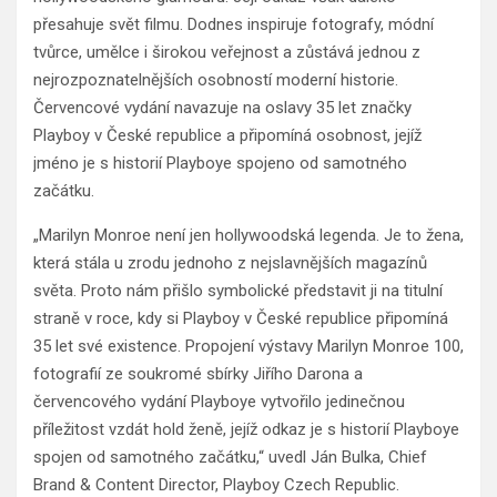
přesahuje svět filmu. Dodnes inspiruje fotografy, módní
tvůrce, umělce i širokou veřejnost a zůstává jednou z
nejrozpoznatelnějších osobností moderní historie.
Červencové vydání navazuje na oslavy 35 let značky
Playboy v České republice a připomíná osobnost, jejíž
jméno je s historií Playboye spojeno od samotného
začátku.
„Marilyn Monroe není jen hollywoodská legenda. Je to žena,
která stála u zrodu jednoho z nejslavnějších magazínů
světa. Proto nám přišlo symbolické představit ji na titulní
straně v roce, kdy si Playboy v České republice připomíná
35 let své existence. Propojení výstavy Marilyn Monroe 100,
fotografií ze soukromé sbírky Jiřího Darona a
červencového vydání Playboye vytvořilo jedinečnou
příležitost vzdát hold ženě, jejíž odkaz je s historií Playboye
spojen od samotného začátku,“ uvedl Ján Bulka, Chief
Brand & Content Director, Playboy Czech Republic.