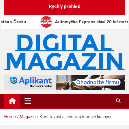
Skip
Rychlý přehled
to
content
v Česku
Automyčka Express slaví 20 let na trhu no
DigitalMagazin.cz
Zprávy, press a novinky
Home
Magazín
Konfitování a jeho možnosti v kuchyni