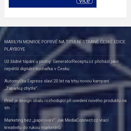
MARILYN MONROE POPRVÉ NA TITULNÍ STRANĚ ČESKÉ EDICE
PLAYBOYE
Už žádné tápání u plotny: GeneratorReceptu.cz přichází jako
největší digitální kuchařka v Česku
Automyčka Express slaví 20 let na trhu novou kampaní
„Zaparkuj chytře“
Proč je design obalu rozhodující při uvedení nového produktu na
trh
Marketing bez „papírování“: Jak MediaConnect.cz vrací
kreativitu do rukou marketérů