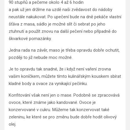
90 stupňů a pečeme okolo 4 až 6 hodin
a pak už jen držíme na uzdě naši zvědavost do nádoby
neustále nakukovat. Po upečení bude na dně pekáče vlastní
šťáva z masa, sádlo je možné slít či sebrat po jeho
ztuhnutí a použít znovu na další pečení nebo případně do
škvarkové pomazánky.
Jedna rada na závěr, maso je třeba opravdu dobře ochutit,
později to již nebude moc možné.
Je to opravdu tak snadné, že i když není vaření zrovna
vašim koníčkem, můžete tímto kulinářským kouskem sbírat
kladné body a ovace za vynikající pečínku.
Konfitování však není jen o mase. Podobně se zpracovává
ovoce, které známe jako kandované. Ovoce je
konzervované v cukru. Můžeme tak konzervovat také
zeleninu, ke které se pro změnu bude dobře hodit olivový
olej.