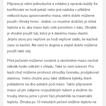
Příprava je velmi jednoduchá a zvládne ji opravdu každý. Ke
konfitování se hodí pekáč nebo jiná nádoba v přibližné
velikosti kusu upravovaného masa, velmi dobře můžeme
použít i římský hrnec. Jediné, co musíme dodržet, je nízká
teplota a to, aby maso bylo celé ponořeno v tuku. Obvykle
je vhodné použít tuk, který je k danému masu vlastní.
Jinými slovy pro vepřové se hodí vepřové sádlo, ke kachně
zase to kachní. Ale není to dogma a stejně dobře můžeme
použít také olej.
Před pečením můžeme osolené a okořeněné maso nechat
několik hodin odležet v chladu. Také to není nutnost. Pro
lepší chuť můžeme protnout stroužky česneku, prošpikovat
slaninou. Velmi chutné jsou také oblíbené bylinky, které
poklademe na dno pekáče pod maso. Takto připravené
maso už jen zalijeme rozpuštěným tukem a vložíme do
trouby, kterou jsme v první fázi předehřáli na maximální
teplotu. Zhruba po 10 minutách pečení snížíme teplotu na