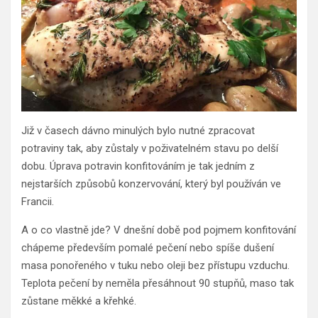
Již v časech dávno minulých bylo nutné zpracovat
potraviny tak, aby zůstaly v poživatelném stavu po delší
dobu. Úprava potravin konfitováním je tak jedním z
nejstarších způsobů konzervování, který byl používán ve
Francii.
A o co vlastně jde? V dnešní době pod pojmem konfitování
chápeme především pomalé pečení nebo spíše dušení
masa ponořeného v tuku nebo oleji bez přístupu vzduchu.
Teplota pečení by neměla přesáhnout 90 stupňů, maso tak
zůstane měkké a křehké.