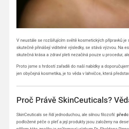
V neustále se rozšiřujícím světě kosmetických přípravků je sn
skutečně přinášejí viditelné výsledky, se stává výzvou. Na e
skutečná krása a zdraví pleti nezačíná pouze u procedur, al
Proto jsme s hrdostí zařadili do naší nabídky a doporučuj
jen obyčejná kosmetika, je to věda v lahvičce, která předs
Proč Právě SkinCeuticals? Věd
SkinCeuticals se řídí jednoduchou, ale silnou filozofií:
předch
podložené péče o pleť a její produkty jsou založeny na dese
pilířem této značky je průlomový výzkum Dr. Sheldona Pinnella