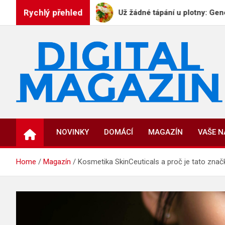
Skip
Rychlý přehled
YBOYE
Už žádné tápání u plotny: GeneratorReceptu.
to
content
DigitalMagazin.cz
Zprávy, press a novinky
NOVINKY
DOMÁCÍ
MAGAZÍN
VAŠE 
Home
Magazín
Kosmetika SkinCeuticals a proč je tato znač