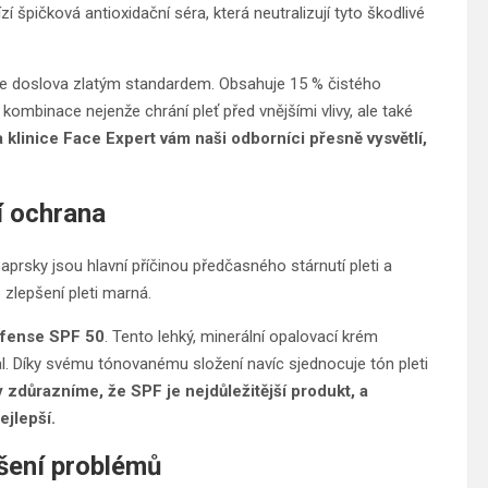
zí špičková antioxidační séra, která neutralizují tyto škodlivé
je doslova zlatým standardem. Obsahuje 15 % čistého
 kombinace nejenže chrání pleť před vnějšími vlivy, ale také
 klinice Face Expert vám naši odborníci přesně vysvětlí,
í ochrana
prsky jsou hlavní příčinou předčasného stárnutí pleti a
zlepšení pleti marná.
efense SPF 50
. Tento lehký, minerální opalovací krém
al. Díky svému tónovanému složení navíc sjednocuje tón pleti
 zdůrazníme, že SPF je nejdůležitější produkt, a
ejlepší.
ešení problémů