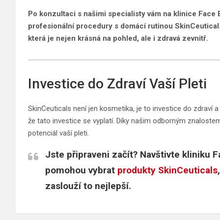
Po konzultaci s našimi specialisty vám na klinice Face E
profesionální procedury s domácí rutinou SkinCeutical
která je nejen krásná na pohled, ale i zdravá zevnitř.
Investice do Zdraví Vaší Pleti
SkinCeuticals není jen kosmetika, je to investice do zdraví a 
že tato investice se vyplatí. Díky našim odborným znalos
potenciál vaší pleti.
Jste připraveni začít? Navštivte kliniku 
pomohou vybrat
produkty SkinCeuticals
zaslouží to nejlepší.