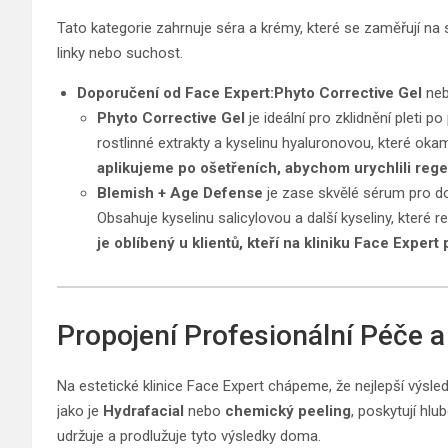
Tato kategorie zahrnuje séra a krémy, které se zaměřují na
linky nebo suchost.
Doporučení od Face Expert:
Phyto Corrective Gel
ne
Phyto Corrective Gel
je ideální pro zklidnění pleti 
rostlinné extrakty a kyselinu hyaluronovou, které okamž
aplikujeme po ošetřeních, abychom urychlili regen
Blemish + Age Defense
je zase skvělé sérum pro dos
Obsahuje kyselinu salicylovou a další kyseliny, které re
je oblíbený u klientů, kteří na kliniku Face Exper
Propojení Profesionální Péče 
Na estetické klinice Face Expert chápeme, že nejlepší výsle
jako je
Hydrafacial
nebo
chemický peeling
, poskytují hl
udržuje a prodlužuje tyto výsledky doma.