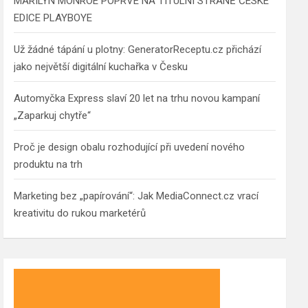
MARILYN MONROE POPRVÉ NA TITULNÍ STRANĚ ČESKÉ
EDICE PLAYBOYE
Už žádné tápání u plotny: GeneratorReceptu.cz přichází
jako největší digitální kuchařka v Česku
Automyčka Express slaví 20 let na trhu novou kampaní
„Zaparkuj chytře“
Proč je design obalu rozhodující při uvedení nového
produktu na trh
Marketing bez „papírování“: Jak MediaConnect.cz vrací
kreativitu do rukou marketérů