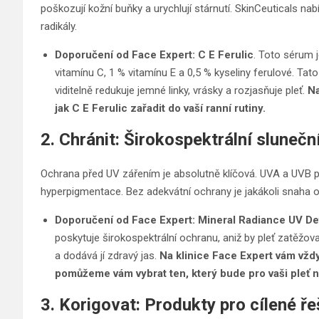
poškozují kožní buňky a urychlují stárnutí. SkinCeuticals nabí
radikály.
Doporučení od Face Expert:
C E Ferulic
. Toto sérum 
vitamínu C, 1 % vitamínu E a 0,5 % kyseliny ferulové. Tato
viditelně redukuje jemné linky, vrásky a rozjasňuje pleť.
Na
jak C E Ferulic zařadit do vaší ranní rutiny.
2. Chránit: Širokospektrální slunečn
Ochrana před UV zářením je absolutně klíčová. UVA a UVB pa
hyperpigmentace. Bez adekvátní ochrany je jakákoli snaha o 
Doporučení od Face Expert:
Mineral Radiance UV D
poskytuje širokospektrální ochranu, aniž by pleť zatěžov
a dodává jí zdravý jas.
Na klinice Face Expert vám vždy
pomůžeme vám vybrat ten, který bude pro vaši pleť n
3. Korigovat: Produkty pro cílené ř