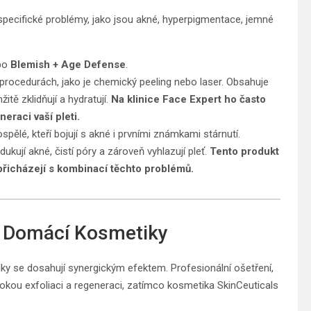
 specifické problémy, jako jsou akné, hyperpigmentace, jemné
bo
Blemish + Age Defense
.
po procedurách, jako je chemický peeling nebo laser. Obsahuje
itě zklidňují a hydratují.
Na klinice Face Expert ho často
eraci vaší pleti.
pělé, kteří bojují s akné i prvními známkami stárnutí.
dukují akné, čistí póry a zároveň vyhlazují pleť.
Tento produkt
t přicházejí s kombinací těchto problémů.
a Domácí Kosmetiky
dky se dosahují synergickým efektem. Profesionální ošetření,
ubokou exfoliaci a regeneraci, zatímco kosmetika SkinCeuticals