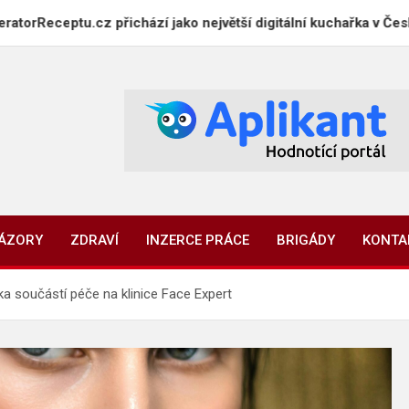
cz přichází jako největší digitální kuchařka v Česku
NÁZORY
ZDRAVÍ
INZERCE PRÁCE
BRIGÁDY
KONTA
ka součástí péče na klinice Face Expert