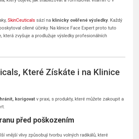
aky,
SkinCeuticals
sází na
klinicky ověřené výsledky
. Každý
poskytoval cílené účinky. Na klinice Face Expert proto tuto
která zvyšuje a prodlužuje výsledky profesionálních
cals, Které Získáte i na Klinice
ránit, korigovat
v praxi, s produkty, které můžete zakoupit a
rt.
hranu před poškozením
ší vnější vlivy způsobují tvorbu volných radikálů, které