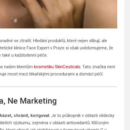
adné se ztratit. Hledání produktů, které nejen slibují, ale
stetické klinice Face Expert v Praze si však uvědomujeme, že
e také u každodenní péče.
eme našim klientům
kosmetiku SkinCeuticals
. Tato značka není
tavuje most mezi lékařskými procedurami a domácí péčí.
a, Ne Marketing
ázet, chránit, korigovat
. Je to průkopník v oblasti vědecky
tiletích výzkumu, zejména v oblasti antioxidantů. Klíčovým
, který objevil, jak stabilizovat a formulovat vitamín C v