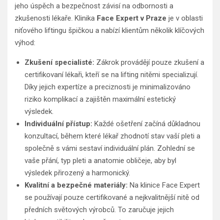
jeho úspěch a bezpečnost závisí na odbornosti a
zkušenosti lékaře. Klinika
Face Expert v Praze
je v oblasti
niťového liftingu špičkou a nabízí klientům několik klíčových
výhod:
Zkušení specialisté:
Zákrok provádějí pouze zkušení a
certifikovaní lékaři, kteří se na lifting nitěmi specializují.
Díky jejich expertíze a preciznosti je minimalizováno
riziko komplikací a zajištěn maximální estetický
výsledek.
Individuální přístup:
Každé ošetření začíná důkladnou
konzultací, během které lékař zhodnotí stav vaší pleti a
společně s vámi sestaví individuální plán. Zohlední se
vaše přání, typ pleti a anatomie obličeje, aby byl
výsledek přirozený a harmonický.
Kvalitní a bezpečné materiály:
Na klinice Face Expert
se používají pouze certifikované a nejkvalitnější nitě od
předních světových výrobců. To zaručuje jejich