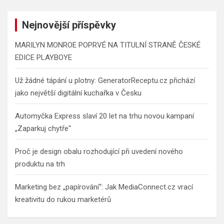
Nejnovější příspěvky
MARILYN MONROE POPRVÉ NA TITULNÍ STRANĚ ČESKÉ
EDICE PLAYBOYE
Už žádné tápání u plotny: GeneratorReceptu.cz přichází
jako největší digitální kuchařka v Česku
Automyčka Express slaví 20 let na trhu novou kampaní
„Zaparkuj chytře“
Proč je design obalu rozhodující při uvedení nového
produktu na trh
Marketing bez „papírování“: Jak MediaConnect.cz vrací
kreativitu do rukou marketérů