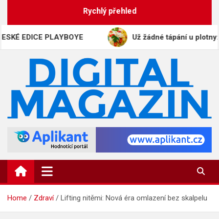
Skip
Rychlý přehled
to
content
EDICE PLAYBOYE
Už žádné tápání u plotny: Gener
DigitalMagazin.cz
Zprávy, press a novinky
Home
Zdraví
Lifting nitěmi: Nová éra omlazení bez skalpelu