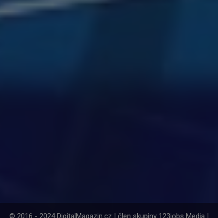
© 2016 - 2024 DigitalMagazin.cz | člen skupiny 123jobs Media |