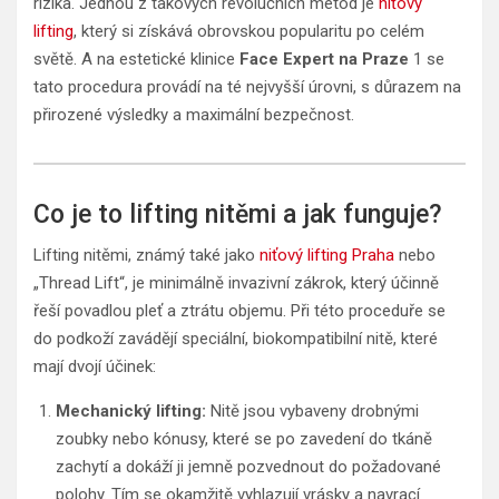
rizika. Jednou z takových revolučních metod je
niťový
lifting
, který si získává obrovskou popularitu po celém
světě. A na estetické klinice
Face Expert na Praze
1 se
tato procedura provádí na té nejvyšší úrovni, s důrazem na
přirozené výsledky a maximální bezpečnost.
Co je to lifting nitěmi a jak funguje?
Lifting nitěmi, známý také jako
niťový lifting Praha
nebo
„Thread Lift“, je minimálně invazivní zákrok, který účinně
řeší povadlou pleť a ztrátu objemu. Při této proceduře se
do podkoží zavádějí speciální, biokompatibilní nitě, které
mají dvojí účinek:
Mechanický lifting:
Nitě jsou vybaveny drobnými
zoubky nebo kónusy, které se po zavedení do tkáně
zachytí a dokáží ji jemně pozvednout do požadované
polohy. Tím se okamžitě vyhlazují vrásky a navrací