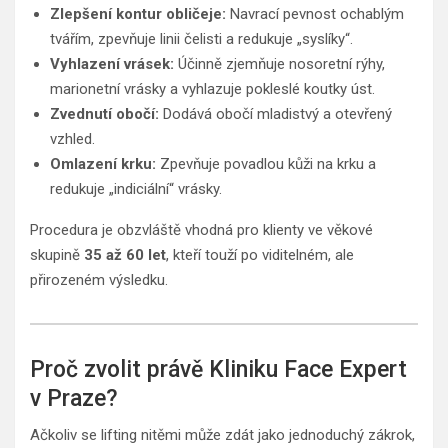
Zlepšení kontur obličeje:
Navrací pevnost ochablým
tvářím, zpevňuje linii čelisti a redukuje „syslíky“.
Vyhlazení vrásek:
Účinně zjemňuje nosoretní rýhy,
marionetní vrásky a vyhlazuje pokleslé koutky úst.
Zvednutí obočí:
Dodává obočí mladistvý a otevřený
vzhled.
Omlazení krku:
Zpevňuje povadlou kůži na krku a
redukuje „indiciální“ vrásky.
Procedura je obzvláště vhodná pro klienty ve věkové
skupině
35 až 60 let
, kteří touží po viditelném, ale
přirozeném výsledku.
Proč zvolit právě Kliniku Face Expert
v Praze?
Ačkoliv se lifting nitěmi může zdát jako jednoduchý zákrok,