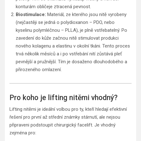
konturám obličeje ztracená pevnost.
Biostimulace:
Materiál, ze kterého jsou nitě vyrobeny
(nejčastěji se jedná o polydioxanon – PDO, nebo
kyselinu polymléčnou – PLLA), je plně vstřebatelný. Po
zavedení do kůže začnou nitě stimulovat produkci
nového kolagenu a elastinu v okolní tkáni. Tento proces
trvá několik měsíců a i po vstřebání nití zůstává pleť
pevnější a pružnější. Tím je dosaženo dlouhodobého a
přirozeného omlazení.
Pro koho je lifting nitěmi vhodný?
Lifting nitěmi je ideální volbou pro ty, kteří hledají efektivní
řešení pro první až střední známky stárnutí, ale nejsou
připraveni podstoupit chirurgický facelift. Je vhodný
zejména pro: