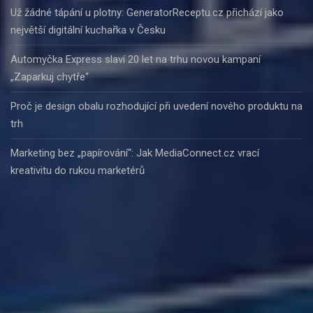
Už žádné tápání u plotny: GeneratorReceptu.cz přichází jako
největší digitální kuchařka v Česku
Automyčka Express slaví 20 let na trhu novou kampaní
„Zaparkuj chytře“
Proč je design obalu rozhodující při uvedení nového produktu na
trh
Marketing bez „papírování“: Jak MediaConnect.cz vrací
kreativitu do rukou marketérů