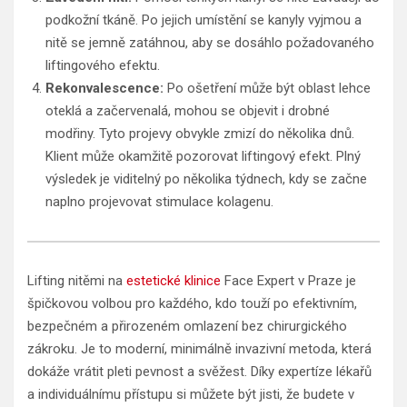
podkožní tkáně. Po jejich umístění se kanyly vyjmou a
nitě se jemně zatáhnou, aby se dosáhlo požadovaného
liftingového efektu.
Rekonvalescence:
Po ošetření může být oblast lehce
oteklá a začervenalá, mohou se objevit i drobné
modřiny. Tyto projevy obvykle zmizí do několika dnů.
Klient může okamžitě pozorovat liftingový efekt. Plný
výsledek je viditelný po několika týdnech, kdy se začne
naplno projevovat stimulace kolagenu.
Lifting nitěmi na
estetické klinice
Face Expert v Praze je
špičkovou volbou pro každého, kdo touží po efektivním,
bezpečném a přirozeném omlazení bez chirurgického
zákroku. Je to moderní, minimálně invazivní metoda, která
dokáže vrátit pleti pevnost a svěžest. Díky expertíze lékařů
a individuálnímu přístupu si můžete být jisti, že budete v