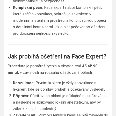
biokompatibilitu a bezpečnost.
Komplexní péče:
Face Expert nabízí komplexní péči,
která začíná konzultací, pokračuje zákrokem v
moderním a sterilním prostředí a končí pečlivou popéčí
s detailními instrukcemi, jak o pleť pečovat po ošetření
pro dosažení nejlepších výsledků.
Jak probíhá ošetření na Face Expert?
Procedura je poměrně rychlá a obvykle trvá
45 až 90
minut
, v závislosti na rozsahu ošetřované oblasti.
Konzultace:
Prvním krokem je vždy konzultace s
lékařem, kde se domluví průběh a očekávaný výsledek.
Příprava:
Ošetřovaná oblast je důkladně dezinfikována
a následně je aplikováno lokální anestetikum, aby byl
zákrok zcela bezbolestný.
Zavedení nití:
Pomocí tenkých kanyl se nitě zavádějí do