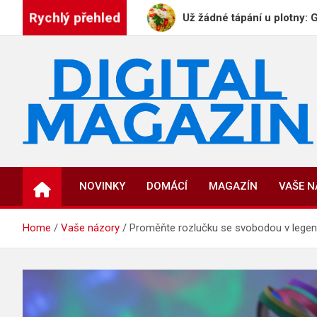
Skip
Rychlý přehled
E PLAYBOYE
Už žádné tápání u plotny: GeneratorR
to
content
DigitalMagazin.cz
Zprávy, press a novinky
NOVINKY
DOMÁCÍ
MAGAZÍN
VAŠE 
Home
Vaše názory
Proměňte rozlučku se svobodou v legen