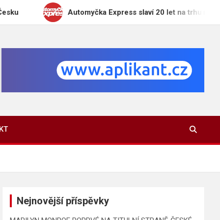
Automyčka Express slaví 20 let na trhu novou kampaní
KT
Nejnovější příspěvky