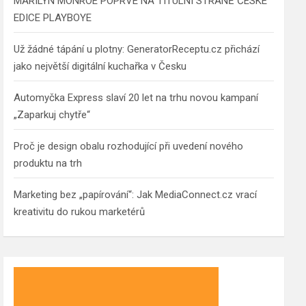
MARILYN MONROE POPRVÉ NA TITULNÍ STRANĚ ČESKÉ
EDICE PLAYBOYE
Už žádné tápání u plotny: GeneratorReceptu.cz přichází
jako největší digitální kuchařka v Česku
Automyčka Express slaví 20 let na trhu novou kampaní
„Zaparkuj chytře“
Proč je design obalu rozhodující při uvedení nového
produktu na trh
Marketing bez „papírování“: Jak MediaConnect.cz vrací
kreativitu do rukou marketérů