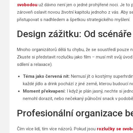
svobodou
už dávno není jen o jedné prohýřené noci. Je to pří
zároveň oslavit novou životní kapitolu jednoho z vás. Aby s
přistupovat s nadhledem a špetkou strategického myšlení.
Design zážitku: Od scénář
Mnoho organizátorů dělá tu chybu, že se soustředí pouze na
Zkuste si představit rozlučku jako film – musí mít svůj úvod (
sdílení a relaxace).
Téma jako červená nit:
Nemusí jít o kostýmy superhrdin
každé jídlo a drink pochází z jiné země, kterou budoucí n
Moment překvapení:
I když je plán jasný, nechte si je
nemohl dorazit, nebo nečekaný půlnoční snack v podobě o
Profesionální organizace b
Čím více lidí, tím více názorů. Pokud jsou
rozlučky se svo