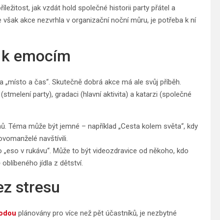
ležitost, jak vzdát hold společné historii party přátel a
e však akce nezvrhla v organizační noční můru, je potřeba k ní
e k emocím
 „místo a čas“. Skutečně dobrá akce má ale svůj příběh.
stmelení party), gradaci (hlavní aktivita) a katarzi (společné
ů. Téma může být jemné – například „Cesta kolem světa“, kdy
ovomanželé navštívili.
dno „eso v rukávu“. Může to být videozdravice od někoho, kdo
blíbeného jídla z dětství.
ez stresu
bodou
plánovány pro více než pět účastníků, je nezbytné