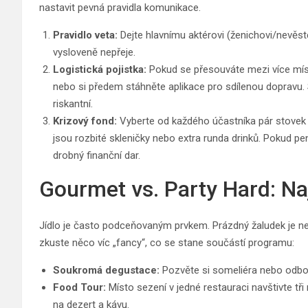
nastavit pevná pravidla komunikace.
Pravidlo veta:
Dejte hlavnímu aktérovi (ženichovi/nevěstě
vysloveně nepřeje.
Logistická pojistka:
Pokud se přesouváte mezi více místy
nebo si předem stáhněte aplikace pro sdílenou dopravu. Sp
riskantní.
Krizový fond:
Vyberte od každého účastníka pár stovek n
jsou rozbité skleničky nebo extra runda drinků. Pokud 
drobný finanční dar.
Gourmet vs. Party Hard: Na
Jídlo je často podceňovaným prvkem. Prázdný žaludek je ne
zkuste něco víc „fancy“, co se stane součástí programu:
Soukromá degustace:
Pozvěte si someliéra nebo odbo
Food Tour:
Místo sezení v jedné restauraci navštivte tři
na dezert a kávu.