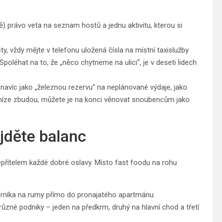
) právo veta na seznam hostů a jednu aktivitu, kterou si
, vždy mějte v telefonu uložená čísla na místní taxislužby
oléhat na to, že „něco chytneme na ulici“, je v deseti lidech
avíc jako „železnou rezervu“ na neplánované výdaje, jako
peníze zbudou, můžete je na konci věnovat snoubencům jako
jděte balanc
přítelem každé dobré oslavy. Místo fast foodu na rohu
rníka na rumy přímo do pronajatého apartmánu.
 různé podniky – jeden na předkrm, druhý na hlavní chod a třetí