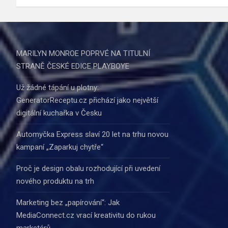
příspěvek
MARILYN MONROE POPRVÉ NA TITULNÍ
STRANĚ ČESKÉ EDICE PLAYBOYE
Už žádné tápání u plotny:
GeneratorReceptu.cz přichází jako největší
digitální kuchařka v Česku
Automyčka Express slaví 20 let na trhu novou
kampaní „Zaparkuj chytře“
Proč je design obalu rozhodující při uvedení
nového produktu na trh
Marketing bez „papírování“: Jak
MediaConnect.cz vrací kreativitu do rukou