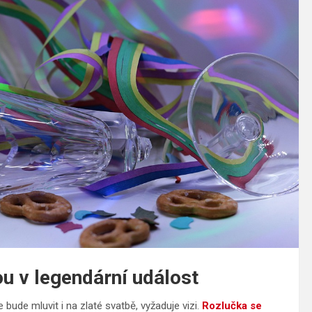
u v legendární událost
 bude mluvit i na zlaté svatbě, vyžaduje vizi.
Rozlučka se