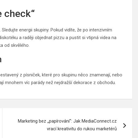
e check“
ledujte energii skupiny. Pokud vidíte, že po intenzivním
diskotéku a raději objednat pizzu a pustit si vtipná videa na
ka od skvělého.
m
sestavený z písniček, které pro skupinu něco znamenají, nebo
ělají mnohem víc parády než nejdražší dekorace z obchodu.
Marketing bez „papírování“: Jak MediaConnect.cz
vrací kreativitu do rukou marketérů