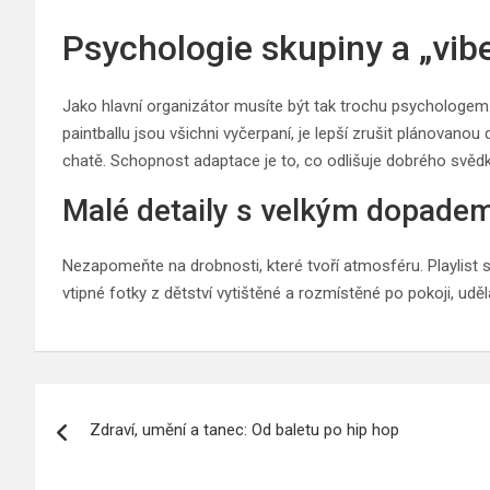
Psychologie skupiny a „vib
Jako hlavní organizátor musíte být tak trochu psychologem. S
paintballu jsou všichni vyčerpaní, je lepší zrušit plánovanou 
chatě. Schopnost adaptace je to, co odlišuje dobrého svěd
Malé detaily s velkým dopade
Nezapomeňte na drobnosti, které tvoří atmosféru. Playlist 
vtipné fotky z dětství vytištěné a rozmístěné po pokoji, ud
Navigace
Zdraví, umění a tanec: Od baletu po hip hop
pro