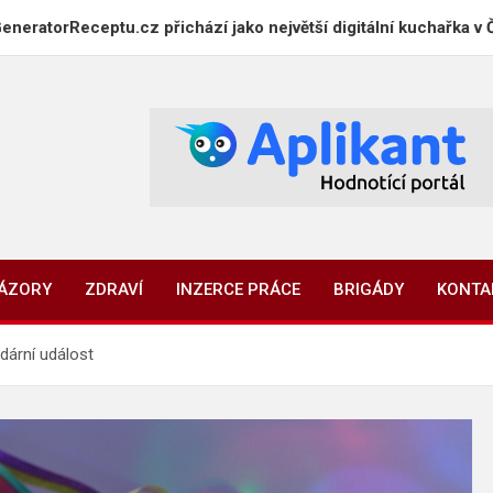
eceptu.cz přichází jako největší digitální kuchařka v Česku
NÁZORY
ZDRAVÍ
INZERCE PRÁCE
BRIGÁDY
KONTA
dární událost