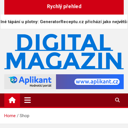
Skip
Rychlý přehled
to
content
 tápání u plotny: GeneratorReceptu.cz přichází jako největší di
DigitalMagazin.cz
Zprávy, press a novinky
Home
Shop