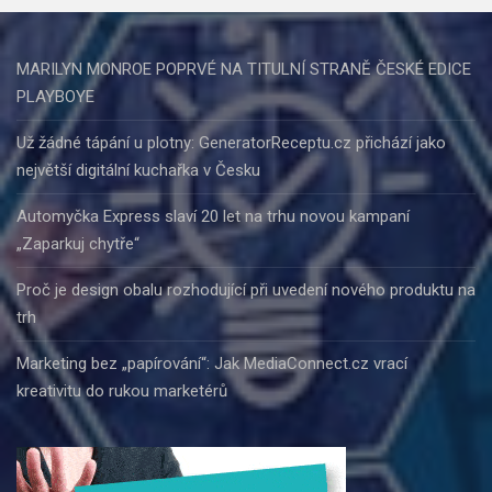
MARILYN MONROE POPRVÉ NA TITULNÍ STRANĚ ČESKÉ EDICE
PLAYBOYE
Už žádné tápání u plotny: GeneratorReceptu.cz přichází jako
největší digitální kuchařka v Česku
Automyčka Express slaví 20 let na trhu novou kampaní
„Zaparkuj chytře“
Proč je design obalu rozhodující při uvedení nového produktu na
trh
Marketing bez „papírování“: Jak MediaConnect.cz vrací
kreativitu do rukou marketérů