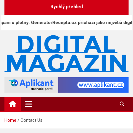
Skip
Rychlý přehled
to
content
 u plotny: GeneratorReceptu.cz přichází jako největší digitální
DigitalMagazin.cz
Zprávy, press a novinky
Home
Contact Us