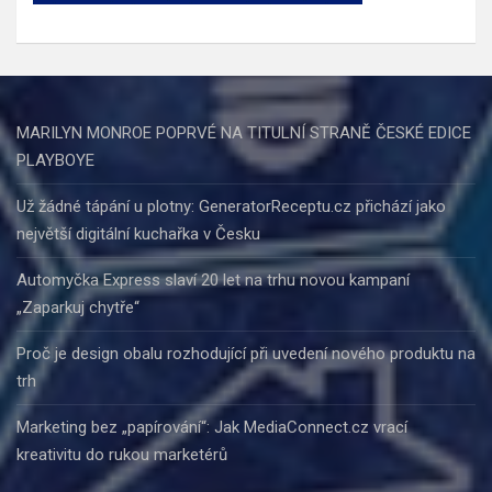
MARILYN MONROE POPRVÉ NA TITULNÍ STRANĚ ČESKÉ EDICE
PLAYBOYE
Už žádné tápání u plotny: GeneratorReceptu.cz přichází jako
největší digitální kuchařka v Česku
Automyčka Express slaví 20 let na trhu novou kampaní
„Zaparkuj chytře“
Proč je design obalu rozhodující při uvedení nového produktu na
trh
Marketing bez „papírování“: Jak MediaConnect.cz vrací
kreativitu do rukou marketérů