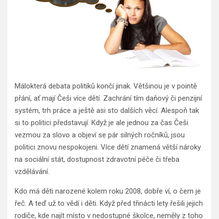
Málokterá debata politiků končí jinak. Většinou je v pointě
přání, ať mají Češi více dětí. Zachrání tím daňový či penzijní
systém, trh práce a ještě asi sto dalších věcí. Alespoň tak
si to politici představují. Když je ale jednou za čas Češi
vezmou za slovo a objeví se pár silných ročníků, jsou
politici znovu nespokojeni. Více dětí znamená větší nároky
na sociální stát, dostupnost zdravotní péče či třeba
vzdělávání.
Kdo má děti narozené kolem roku 2008, dobře ví, o čem je
řeč. A teď už to vědí i děti. Když před třinácti lety řešili jejich
rodiče, kde najít místo v nedostupné školce, neměly z toho