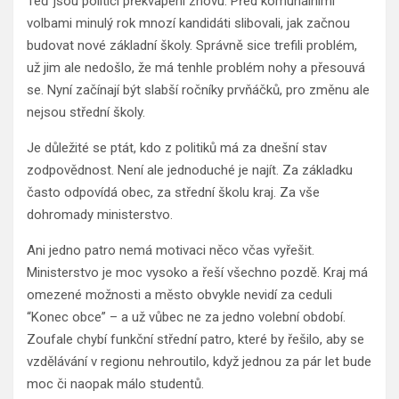
Teď jsou politici překvapeni znovu. Před komunálními
volbami minulý rok mnozí kandidáti slibovali, jak začnou
budovat nové základní školy. Správně sice trefili problém,
už jim ale nedošlo, že má tenhle problém nohy a přesouvá
se. Nyní začínají být slabší ročníky prvňáčků, pro změnu ale
nejsou střední školy.
Je důležité se ptát, kdo z politiků má za dnešní stav
zodpovědnost. Není ale jednoduché je najít. Za základku
často odpovídá obec, za střední školu kraj. Za vše
dohromady ministerstvo.
Ani jedno patro nemá motivaci něco včas vyřešit.
Ministerstvo je moc vysoko a řeší všechno pozdě. Kraj má
omezené možnosti a město obvykle nevidí za ceduli
“Konec obce” – a už vůbec ne za jedno volební období.
Zoufale chybí funkční střední patro, které by řešilo, aby se
vzdělávání v regionu nehroutilo, když jednou za pár let bude
moc či naopak málo studentů.