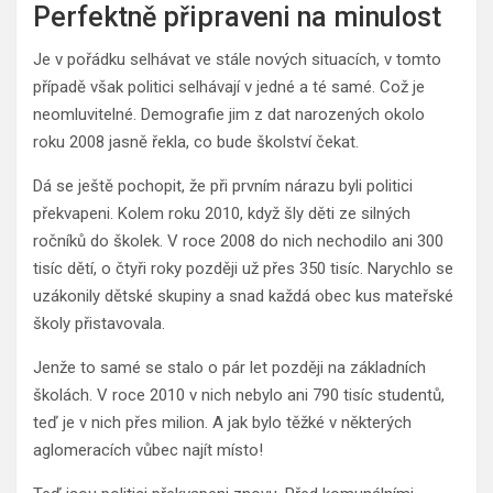
Perfektně připraveni na minulost
Je v pořádku selhávat ve stále nových situacích, v tomto
případě však politici selhávají v jedné a té samé. Což je
neomluvitelné. Demografie jim z dat narozených okolo
roku 2008 jasně řekla, co bude školství čekat.
Dá se ještě pochopit, že při prvním nárazu byli politici
překvapeni. Kolem roku 2010, když šly děti ze silných
ročníků do školek. V roce 2008 do nich nechodilo ani 300
tisíc dětí, o čtyři roky později už přes 350 tisíc. Narychlo se
uzákonily dětské skupiny a snad každá obec kus mateřské
školy přistavovala.
Jenže to samé se stalo o pár let později na základních
školách. V roce 2010 v nich nebylo ani 790 tisíc studentů,
teď je v nich přes milion. A jak bylo těžké v některých
aglomeracích vůbec najít místo!