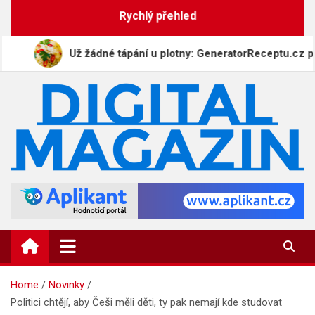
Skip
Rychlý přehled
to
content
Už žádné tápání u plotny: GeneratorReceptu.cz přichází 
DigitalMagazin.cz
Zprávy, press a novinky
Home
Novinky
Politici chtějí, aby Češi měli děti, ty pak nemají kde studovat