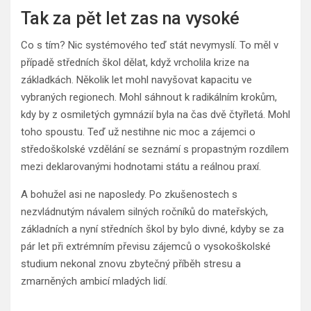
Tak za pět let zas na vysoké
Co s tím? Nic systémového teď stát nevymyslí. To měl v
případě středních škol dělat, když vrcholila krize na
základkách. Několik let mohl navyšovat kapacitu ve
vybraných regionech. Mohl sáhnout k radikálním krokům,
kdy by z osmiletých gymnázií byla na čas dvě čtyřletá. Mohl
toho spoustu. Teď už nestihne nic moc a zájemci o
středoškolské vzdělání se seznámí s propastným rozdílem
mezi deklarovanými hodnotami státu a reálnou praxí.
A bohužel asi ne naposledy. Po zkušenostech s
nezvládnutým návalem silných ročníků do mateřských,
základních a nyní středních škol by bylo divné, kdyby se za
pár let při extrémním převisu zájemců o vysokoškolské
studium nekonal znovu zbytečný příběh stresu a
zmarněných ambicí mladých lidí.