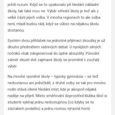
ještě rozum. Když se to opakovalo při hledání základní
školy, tak také moc ne. Výběr střední školy je teď ale z
velké části jejich volba. V mnoha regionech to ale volba
není, mladí budou rádi, když se vůbec na nějakou školu
dostanou.
Systém dvou přihlášek na jednotné přijímací zkoušky je už
dlouho předmětem vášnivých debat. U nynějších silných
ročníků však zdegeneroval do úplné absurdity. Původní
záměr zkusit dvě zajímavé školy se proměnil v zoufalý
výběr.
Na mnohé vysněné školy – typicky gymnázia – se teď
nedostanou ani jedničkáři, z druhé volby se tak pro mnoho
rodin stává cílené hledání míst, kde je alespoň nějaká
naděje na přijetí. Místo směřování doprostřed klubka škol si
studenti vybírají jednu nedostupnou (co kdyby se to
zázrakem podařilo) a jednu rovnou výrazně horší.