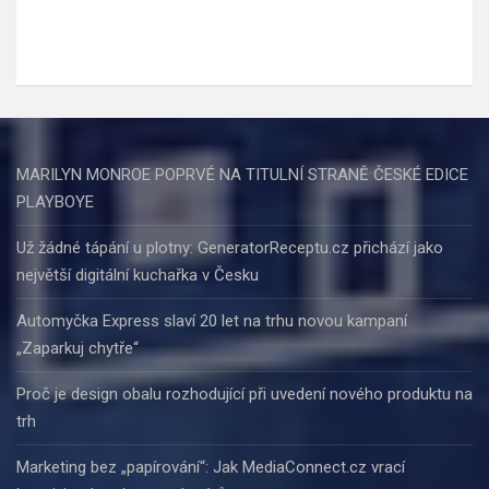
MARILYN MONROE POPRVÉ NA TITULNÍ STRANĚ ČESKÉ EDICE
PLAYBOYE
Už žádné tápání u plotny: GeneratorReceptu.cz přichází jako
největší digitální kuchařka v Česku
Automyčka Express slaví 20 let na trhu novou kampaní
„Zaparkuj chytře“
Proč je design obalu rozhodující při uvedení nového produktu na
trh
Marketing bez „papírování“: Jak MediaConnect.cz vrací