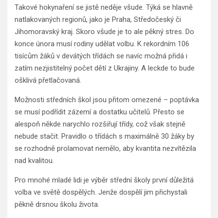
Takové hokynaření se jistě neděje všude. Týká se hlavně
natlakovaných regionů, jako je Praha, Středočeský či
Jihomoravský kraj. Skoro všude je to ale pěkný stres. Do
konce února musí rodiny udělat volbu. K rekordním 106
tisícům žáků v devátých třídách se navíc možná přidá i
zatím nezjistitelný počet dětí z Ukrajiny. A leckde to bude
ošklivá přetlačovaná.
Možnosti středních škol jsou přitom omezené – poptávka
se musí podřídit zázemí a dostatku učitelů. Přesto se
alespoň někde narychlo rozšiřují třídy, což však stejně
nebude stačit. Pravidlo o třídách s maximálně 30 žáky by
se rozhodně prolamovat nemělo, aby kvantita nezvítězila
nad kvalitou.
Pro mnohé mladé lidi je výběr střední školy první důležitá
volba ve světě dospělých. Jenže dospělí jim přichystali
pěkně drsnou školu života.