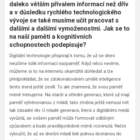
daleko větším přívalem informací než dřív
a v důsledku rychlého technologického
vývoje se také musíme učit pracovat s
dalšími a dalšími vymoženostmi. Jak se to
na naší paměti a kognitivních
schopnostech podepisuje?
Digitální technologie přispívají k tomu, že už se dnes
neučíme tolik informací nazpaměť. Když něco nevíme,
můžeme si to na internetu okamžitě dohledat a lze
předpokládat, že se zdokonalováním umělé inteligence
tento trend ještě zesílí. To ale znamená, že svou paměť
méně trénujeme. Na starší a střední generaci, které už mají
paměť vytrénovanou z mládí, tato změna ještě nemusí mít
tak zásadní vliv. U mladé generace, která s digitálními médii
vyrůstá, se ovšem paměť může formovat odlišným
způsobem a bude pravděpodobně méně rozvinutá. Nelze
vyloučit, že až se dnešní mladí lidé jednou dostanou do