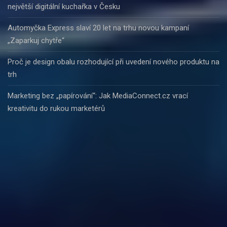
největší digitální kuchařka v Česku
Automyčka Express slaví 20 let na trhu novou kampaní
„Zaparkuj chytře“
Proč je design obalu rozhodující při uvedení nového produktu na
trh
Marketing bez „papírování“: Jak MediaConnect.cz vrací
kreativitu do rukou marketérů