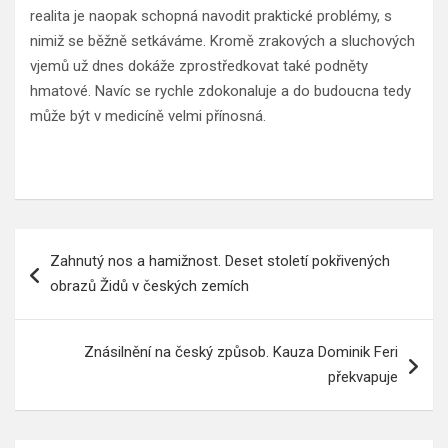
realita je naopak schopná navodit praktické problémy, s
nimiž se běžně setkáváme. Kromě zrakových a sluchových
vjemů už dnes dokáže zprostředkovat také podněty
hmatové. Navíc se rychle zdokonaluje a do budoucna tedy
může být v medicíně velmi přínosná.
Navigace
Zahnutý nos a hamižnost. Deset století pokřivených
pro
obrazů Židů v českých zemích
příspěvek
Znásilnění na český způsob. Kauza Dominik Feri
překvapuje