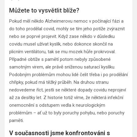
Můžete to vysvětlit blíže?
Pokud měl někdo Alzheimerovu nemoc v počínající fázi a
do toho prodělal covid, mohly se tím jeho potíže zvýraznit
nebo se poprvé projevit. Když zase někdo v důsledku
covidu musel užívat kyslík, nebo dokonce skončil na
plicním ventilátoru, tak se mu mozek hůře prokrvoval.
Případné obtíže s pamětí potom nebyly způsobené
samotným virem, ale právě sníženou saturací kyslíku.
Podobným problémům mohou lidé čelit třeba i po prodělání
chřipky, pokud má těžký průběh. Na druhou stranu
nedovedeme říct, jestli se některé dopady covidu neprojeví
až za desítky let. Z historie totiž víme, že některá infekční
onemocnění s odstupem vedla k neurologickým
problémům – ať už to byly poruchy pohybu, nebo poruchy
paměti.
V současnosti jsme konfrontováni s