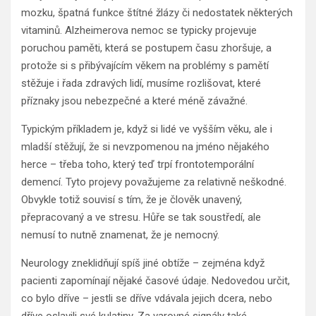
mozku, špatná funkce štítné žlázy či nedostatek některých
vitaminů. Alzheimerova nemoc se typicky projevuje
poruchou paměti, která se postupem času zhoršuje, a
protože si s přibývajícím věkem na problémy s pamětí
stěžuje i řada zdravých lidí, musíme rozlišovat, které
příznaky jsou nebezpečné a které méně závažné.
Typickým příkladem je, když si lidé ve vyšším věku, ale i
mladší stěžují, že si nevzpomenou na jméno nějakého
herce – třeba toho, který teď trpí frontotemporální
demencí. Tyto projevy považujeme za relativně neškodné.
Obvykle totiž souvisí s tím, že je člověk unavený,
přepracovaný a ve stresu. Hůře se tak soustředí, ale
nemusí to nutně znamenat, že je nemocný.
Neurology zneklidňují spíš jiné obtíže – zejména když
pacienti zapomínají nějaké časové údaje. Nedovedou určit,
co bylo dříve – jestli se dříve vdávala jejich dcera, nebo
dříve oslavili své kulatiny. Za varovné signály také