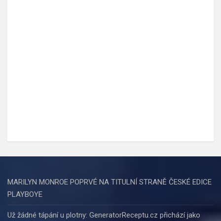
MARILYN MONROE POPRVÉ NA TITULNÍ STRANĚ ČESKÉ EDICE
PLAYBOYE
Už žádné tápání u plotny: GeneratorReceptu.cz přichází jako