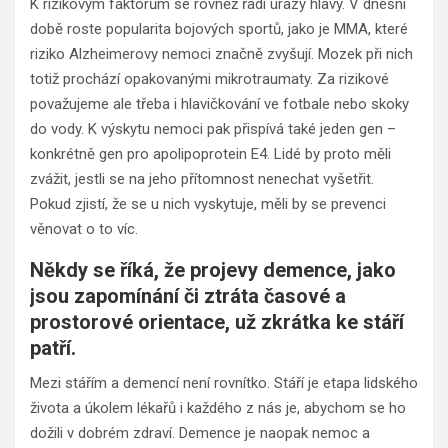
K rizikovým faktorům se rovněž řadí úrazy hlavy. V dnešní
době roste popularita bojových sportů, jako je MMA, které
riziko Alzheimerovy nemoci značně zvyšují. Mozek při nich
totiž prochází opakovanými mikrotraumaty. Za rizikové
považujeme ale třeba i hlavičkování ve fotbale nebo skoky
do vody. K výskytu nemoci pak přispívá také jeden gen –
konkrétně gen pro apolipoprotein E4. Lidé by proto měli
zvážit, jestli se na jeho přítomnost nenechat vyšetřit.
Pokud zjistí, že se u nich vyskytuje, měli by se prevenci
věnovat o to víc.
Někdy se říká, že projevy demence, jako
jsou zapomínání či ztráta časové a
prostorové orientace, už zkrátka ke stáří
patří.
Mezi stářím a demencí není rovnítko. Stáří je etapa lidského
života a úkolem lékařů i každého z nás je, abychom se ho
dožili v dobrém zdraví. Demence je naopak nemoc a