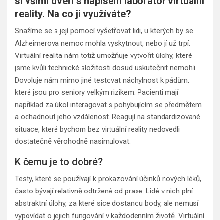
si všiml dveří s nápisem laboratoř virtuální
reality. Na co ji využíváte?
Snažíme se s její pomocí vyšetřovat lidi, u kterých by se
Alzheimerova nemoc mohla vyskytnout, nebo jí už trpí.
Virtuální realita nám totiž umožňuje vytvořit úlohy, které
jsme kvůli technické složitosti dosud uskutečnit nemohli.
Dovoluje nám mimo jiné testovat náchylnost k pádům,
které jsou pro seniory velkým rizikem. Pacienti mají
například za úkol interagovat s pohybujícím se předmětem
a odhadnout jeho vzdálenost. Reagují na standardizované
situace, které bychom bez virtuální reality nedovedli
dostatečně věrohodně nasimulovat.
K čemu je to dobré?
Testy, které se používají k prokazování účinků nových léků,
často bývají relativně odtržené od praxe. Lidé v nich plní
abstraktní úlohy, za které sice dostanou body, ale nemusí
vypovídat o jejich fungování v každodenním životě. Virtuální