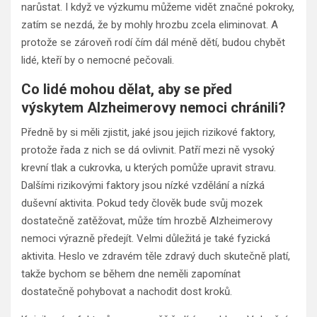
narůstat. I když ve výzkumu můžeme vidět značné pokroky,
zatím se nezdá, že by mohly hrozbu zcela eliminovat. A
protože se zároveň rodí čím dál méně dětí, budou chybět
lidé, kteří by o nemocné pečovali.
Co lidé mohou dělat, aby se před
výskytem Alzheimerovy nemoci chránili?
Předně by si měli zjistit, jaké jsou jejich rizikové faktory,
protože řada z nich se dá ovlivnit. Patří mezi ně vysoký
krevní tlak a cukrovka, u kterých pomůže upravit stravu.
Dalšími rizikovými faktory jsou nízké vzdělání a nízká
duševní aktivita. Pokud tedy člověk bude svůj mozek
dostatečně zatěžovat, může tím hrozbě Alzheimerovy
nemoci výrazně předejít. Velmi důležitá je také fyzická
aktivita. Heslo ve zdravém těle zdravý duch skutečně platí,
takže bychom se během dne neměli zapomínat
dostatečně pohybovat a nachodit dost kroků.