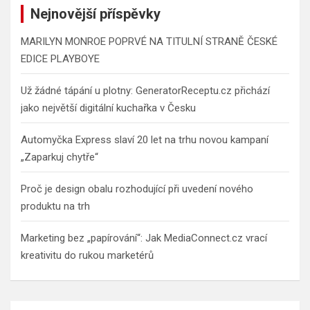
Nejnovější příspěvky
MARILYN MONROE POPRVÉ NA TITULNÍ STRANĚ ČESKÉ
EDICE PLAYBOYE
Už žádné tápání u plotny: GeneratorReceptu.cz přichází
jako největší digitální kuchařka v Česku
Automyčka Express slaví 20 let na trhu novou kampaní
„Zaparkuj chytře“
Proč je design obalu rozhodující při uvedení nového
produktu na trh
Marketing bez „papírování“: Jak MediaConnect.cz vrací
kreativitu do rukou marketérů