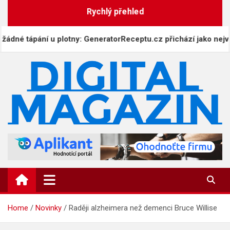
Skip
Rychlý přehled
to
content
ání u plotny: GeneratorReceptu.cz přichází jako největší digit
DigitalMagazin.cz
Zprávy, press a novinky
Home
Novinky
Raději alzheimera než demenci Bruce Willise