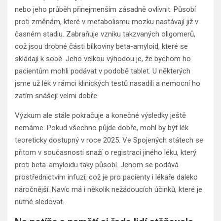
nebo jeho průběh přinejmenším zásadně ovlivnit. Působí
proti změnám, které v metabolismu mozku nastávají již v
časném stadiu. Zabraňuje vzniku takzvaných oligomerů,
což jsou drobné části bílkoviny beta-amyloid, které se
skládají k sobě. Jeho velkou výhodou je, že bychom ho
pacientům mohli podávat v podobě tablet. U některých
jsme už lék v rámci klinických testů nasadili a nemocní ho
zatím snášejí velmi dobře.
Výzkum ale stále pokračuje a konečné výsledky ještě
nemáme. Pokud všechno půjde dobře, mohl by být lék
teoreticky dostupný v roce 2025. Ve Spojených státech se
přitom v současnosti snaží o registraci jiného léku, který
proti beta-amyloidu taky působí. Jenom se podává
prostřednictvím infuzí, což je pro pacienty i lékaře daleko
náročnější. Navíc má i několik nežádoucích účinků, které je
nutné sledovat.