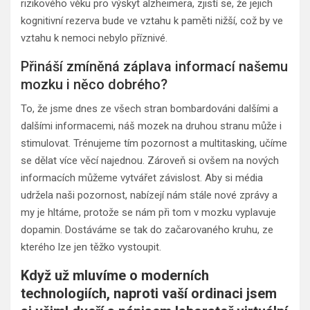
rizikového věku pro výskyt alzheimera, zjistí se, že jejich
kognitivní rezerva bude ve vztahu k paměti nižší, což by ve
vztahu k nemoci nebylo příznivé.
Přináší zmíněná záplava informací našemu
mozku i něco dobrého?
To, že jsme dnes ze všech stran bombardováni dalšími a
dalšími informacemi, náš mozek na druhou stranu může i
stimulovat. Trénujeme tím pozornost a multitasking, učíme
se dělat více věcí najednou. Zároveň si ovšem na nových
informacích můžeme vytvářet závislost. Aby si média
udržela naši pozornost, nabízejí nám stále nové zprávy a
my je hltáme, protože se nám při tom v mozku vyplavuje
dopamin. Dostáváme se tak do začarovaného kruhu, ze
kterého lze jen těžko vystoupit.
Když už mluvíme o moderních
technologiích, naproti vaší ordinaci jsem