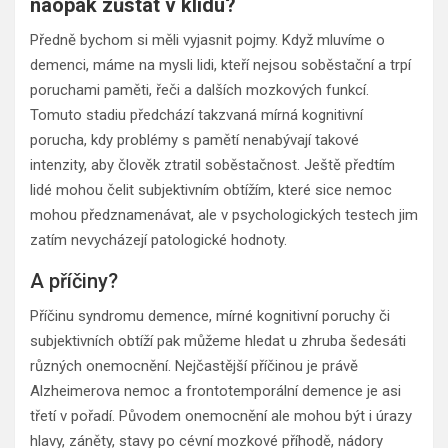
naopak zůstat v klidu?
Předně bychom si měli vyjasnit pojmy. Když mluvíme o
demenci, máme na mysli lidi, kteří nejsou soběstační a trpí
poruchami paměti, řeči a dalších mozkových funkcí.
Tomuto stadiu předchází takzvaná mírná kognitivní
porucha, kdy problémy s pamětí nenabývají takové
intenzity, aby člověk ztratil soběstačnost. Ještě předtím
lidé mohou čelit subjektivním obtížím, které sice nemoc
mohou předznamenávat, ale v psychologických testech jim
zatím nevycházejí patologické hodnoty.
A příčiny?
Příčinu syndromu demence, mírné kognitivní poruchy či
subjektivních obtíží pak můžeme hledat u zhruba šedesáti
různých onemocnění. Nejčastější příčinou je právě
Alzheimerova nemoc a frontotemporální demence je asi
třetí v pořadí. Původem onemocnění ale mohou být i úrazy
hlavy, záněty, stavy po cévní mozkové příhodě, nádory