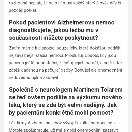
rozhodně neplatí, že se s ní musí každý starý člověk dřív či
později potkat.
Pokud pacientovi Alzheimerovu nemoc
diagnostikujete, jakou léčbu mu v
současnosti můžete poskytnout?
Zatím máme k dispozici pouze léky, které dokážou oddálit
nejzávažnější stadia nemoci. Prodlužují období, kdy jsou
pacienti ještě soběstační, zlepšují jejich paměť, a snižují tak
zátěž kladenou na pečující osoby. Bohužel ale onemocnění
nedovedou úplně zastavit.
Společně s neurologem Martinem Tolarem
se teď ovšem podílíte na výzkumu nového
léku, který se zdá být velmi nadějný. Jak
by pacientům konkrétně mohl pomoct?
Lék firmy Alzheon, na jehož vývoji Fakultní nemocnice v
Motole spolupracuje, už má ambici onemocnění zastavit