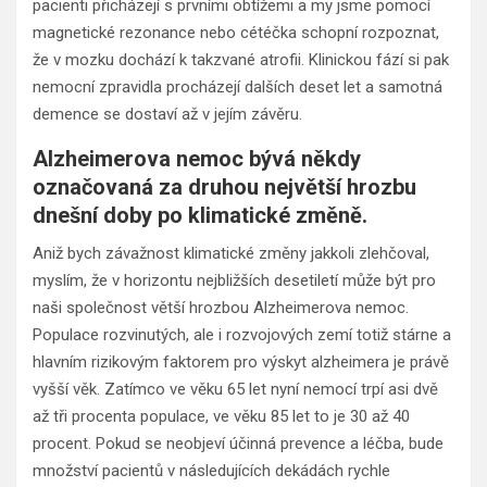
pacienti přicházejí s prvními obtížemi a my jsme pomocí
magnetické rezonance nebo cétéčka schopní rozpoznat,
že v mozku dochází k takzvané atrofii. Klinickou fází si pak
nemocní zpravidla procházejí dalších deset let a samotná
demence se dostaví až v jejím závěru.
Alzheimerova nemoc bývá někdy
označovaná za druhou největší hrozbu
dnešní doby po klimatické změně.
Aniž bych závažnost klimatické změny jakkoli zlehčoval,
myslím, že v horizontu nejbližších desetiletí může být pro
naši společnost větší hrozbou Alzheimerova nemoc.
Populace rozvinutých, ale i rozvojových zemí totiž stárne a
hlavním rizikovým faktorem pro výskyt alzheimera je právě
vyšší věk. Zatímco ve věku 65 let nyní nemocí trpí asi dvě
až tři procenta populace, ve věku 85 let to je 30 až 40
procent. Pokud se neobjeví účinná prevence a léčba, bude
množství pacientů v následujících dekádách rychle