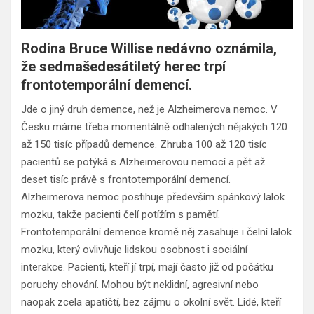
Rodina Bruce Willise nedávno oznámila,
že sedmašedesátiletý herec trpí
frontotemporální demencí.
Jde o jiný druh demence, než je Alzheimerova nemoc. V
Česku máme třeba momentálně odhalených nějakých 120
až 150 tisíc případů demence. Zhruba 100 až 120 tisíc
pacientů se potýká s Alzheimerovou nemocí a pět až
deset tisíc právě s frontotemporální demencí.
Alzheimerova nemoc postihuje především spánkový lalok
mozku, takže pacienti čelí potížím s pamětí.
Frontotemporální demence kromě něj zasahuje i čelní lalok
mozku, který ovlivňuje lidskou osobnost i sociální
interakce. Pacienti, kteří jí trpí, mají často již od počátku
poruchy chování. Mohou být neklidní, agresivní nebo
naopak zcela apatičtí, bez zájmu o okolní svět. Lidé, kteří