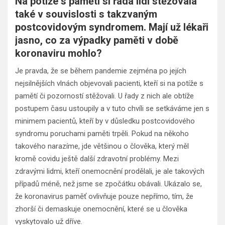
Na potíže s pamětí si řada lidí stěžovala
také v souvislosti s takzvaným
postcovidovým syndromem. Mají už lékaři
jasno, co za výpadky paměti v době
koronaviru mohlo?
Je pravda, že se během pandemie zejména po jejích
nejsilnějších vlnách objevovali pacienti, kteří si na potíže s
pamětí či pozorností stěžovali. U řady z nich ale obtíže
postupem času ustoupily a v tuto chvíli se setkáváme jen s
minimem pacientů, kteří by v důsledku postcovidového
syndromu poruchami paměti trpěli. Pokud na někoho
takového narazíme, jde většinou o člověka, který měl
kromě covidu ještě další zdravotní problémy. Mezi
zdravými lidmi, kteří onemocnění prodělali, je ale takových
případů méně, než jsme se zpočátku obávali. Ukázalo se,
že koronavirus paměť ovlivňuje pouze nepřímo, tím, že
zhorší či demaskuje onemocnění, které se u člověka
vyskytovalo už dříve.