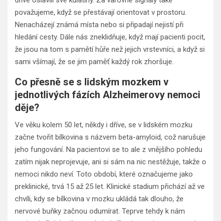
považujeme, když se přestávají orientovat v prostoru.
Nenacházejí známá místa nebo si připadají nejistí při
hledání cesty. Dále nás zneklidňuje, když mají pacienti pocit,
že jsou na tom s pamětí hůře než jejich vrstevníci, a když si
sami všímají, že se jim paměť každý rok zhoršuje.
Co přesně se s lidským mozkem v
jednotlivých fázích Alzheimerovy nemoci
děje?
Ve věku kolem 50 let, někdy i dříve, se v lidském mozku
začne tvořit bílkovina s názvem beta-amyloid, což narušuje
jeho fungování. Na pacientovi se to ale z vnějšího pohledu
zatím nijak neprojevuje, ani si sám na nic nestěžuje, takže o
nemoci nikdo neví. Toto období, které označujeme jako
preklinické, trvá 15 až 25 let. Klinické stadium přichází až ve
chvíli, kdy se bílkovina v mozku ukládá tak dlouho, že
nervové buňky začnou odumírat. Teprve tehdy k nám