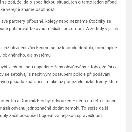
e zdá, že jde o specifickou situaci, jen o tento jeden případ
jaké veřejně známé osobnosti.
it své partnery, příbuzné, kolegy nebo neznámé útočníky ze
 bude přitahovat takovou mediální pozornost. A že tedy v jejich
jejichž obvinění vůči Ferimu se už k soudu dostala, tomu úplně
ou obviněného, ale systému.
hybí. Jednou jsou napadené ženy obviňovány z toho, že “si o
dy se setkávají s necitlivým postupem policie při podávání
ých případů znásilnění a také až podezřele nízké tresty, které
otvrdila a Dominik Feri byl odsouzen – něco na této situaci
 násilí odvahu jednoznačně dodat nemohl. To spíše další
hly začít pokoušet bojovat za nějakou spravedlnost.