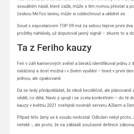
sexuálním násilí, které zažili, může s tím rovnou přestat a 
českou MeToo lavinu, může si oddechnout a uklidnit se.
Soud s exposlancem TOP 09 má za sebou teprve první dva dny
prožitky nahlásily, už doputoval jasný signál – zkuste to a d
Ta z Feriho kauzy
Feri v záři kamerových světel a blesků identifikoval jednu z d
natáčený a dost možná i v živém vysílání – hned v první den s
jednou, ale opakovaně.
Dá se tedy předpokládat, že nikoli bezděčně, ale plánova
věděl, co dělá. Navíc ji spojil i se zcela konkrétním – do 
kauzy v květnu 2021 zveřejnili novináři serveru A2larm a Den
Případ této ženy se k soudu nedostal. Odložen nebyl proto, že
neřekli -, ale proto, že na základě současné definice zákon