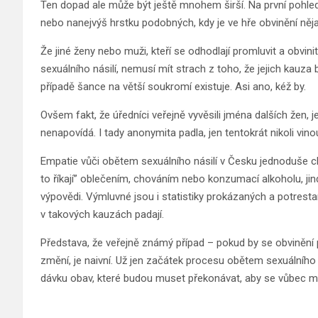
Ten dopad ale může být ještě mnohem širší. Na první pohled s
nebo nanejvýš hrstku podobných, kdy je ve hře obvinění ně
Že jiné ženy nebo muži, kteří se odhodlají promluvit a obvin
sexuálního násilí, nemusí mít strach z toho, že jejich kauza
případě šance na větší soukromí existuje. Asi ano, kéž by.
Ovšem fakt, že úředníci veřejně vyvěsili jména dalších žen, 
nenapovídá. I tady anonymita padla, jen tentokrát nikoli vin
Empatie vůči obětem sexuálního násilí v Česku jednoduše c
to říkají” oblečením, chováním nebo konzumací alkoholu, jin
výpovědi. Výmluvné jsou i statistiky prokázaných a potrestan
v takových kauzách padají.
Představa, že veřejně známý případ – pokud by se obvinění p
změní, je naivní. Už jen začátek procesu obětem sexuálního
dávku obav, které budou muset překonávat, aby se vůbec mo