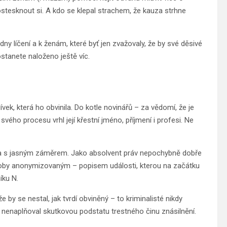
postesknout si. A kdo se klepal strachem, že kauza strhne
 líčení a k ženám, které byť jen zvažovaly, že by své děsivé
ostanete naloženo ještě víc.
ívek, která ho obvinila. Do kotle novinářů – za vědomí, že je
vého procesu vrhl její křestní jméno, příjmení i profesi. Ne
ně a s jasným záměrem. Jako absolvent práv nepochybně dobře
té doby anonymizovaným – popisem události, kterou na začátku
íku N.
 by se nestal, jak tvrdí obviněný – to kriminalisté nikdy
a nenaplňoval skutkovou podstatu trestného činu znásilnění.