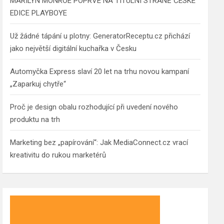
MARILYN MONROE POPRVÉ NA TITULNÍ STRANĚ ČESKÉ
EDICE PLAYBOYE
Už žádné tápání u plotny: GeneratorReceptu.cz přichází
jako největší digitální kuchařka v Česku
Automyčka Express slaví 20 let na trhu novou kampaní
„Zaparkuj chytře“
Proč je design obalu rozhodující při uvedení nového
produktu na trh
Marketing bez „papírování“: Jak MediaConnect.cz vrací
kreativitu do rukou marketérů