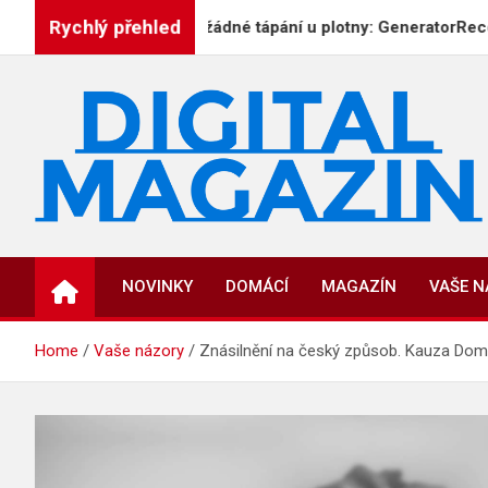
Skip
Rychlý přehled
E
Už žádné tápání u plotny: GeneratorReceptu.cz př
to
content
DigitalMagazin.cz
Zprávy, press a novinky
NOVINKY
DOMÁCÍ
MAGAZÍN
VAŠE 
Home
Vaše názory
Znásilnění na český způsob. Kauza Domi