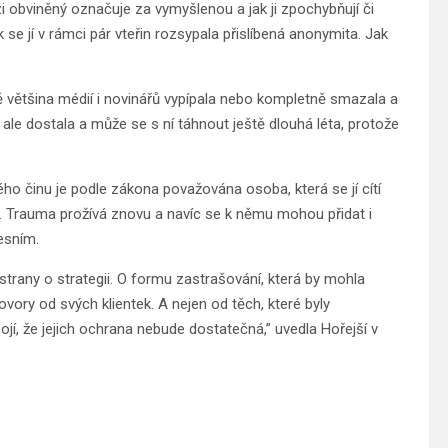
zi obviněný označuje za vymyšlenou a jak ji zpochybňují či
 se jí v rámci pár vteřin rozsypala přislíbená anonymita. Jak
ě většina médií i novinářů vypípala nebo kompletně smazala a
ž ale dostala a může se s ní táhnout ještě dlouhá léta, protože
ého činu je podle zákona považována osoba, která se jí cítí
é. Trauma prožívá znovu a navíc se k němu mohou přidat i
esním.
 strany o strategii. O formu zastrašování, která by mohla
ovory od svých klientek. A nejen od těch, které byly
bojí, že jejich ochrana nebude dostatečná,” uvedla Hořejší v