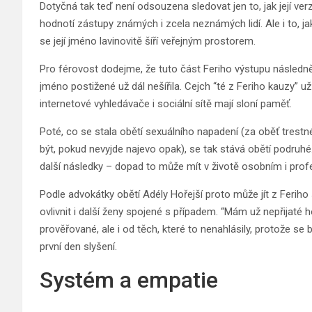
Dotyčná tak teď není odsouzena sledovat jen to, jak její ver
hodnotí zástupy známých i zcela neznámých lidí. Ale i to, jak
se její jméno lavinovitě šíří veřejným prostorem.
Pro férovost dodejme, že tuto část Feriho výstupu následn
jméno postižené už dál nešířila. Cejch “té z Feriho kauzy” u
internetové vyhledávače i sociální sítě mají sloní paměť.
Poté, co se stala obětí sexuálního napadení (za oběť trestn
být, pokud nevyjde najevo opak), se tak stává obětí podruh
další následky – dopad to může mít v životě osobním i prof
Podle advokátky obětí Adély Hořejší proto může jít z Feriho
ovlivnit i další ženy spojené s případem. “Mám už nepřijaté h
prověřované, ale i od těch, které to nenahlásily, protože se 
první den slyšení.
Systém a empatie