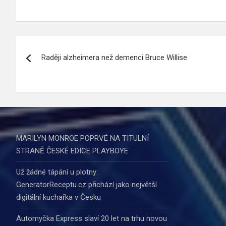
Navigace
Raději alzheimera než demenci Bruce Willise
pro
příspěvek
MARILYN MONROE POPRVÉ NA TITULNÍ
STRANĚ ČESKÉ EDICE PLAYBOYE
Už žádné tápání u plotny:
GeneratorReceptu.cz přichází jako největší
digitální kuchařka v Česku
Automyčka Express slaví 20 let na trhu novou