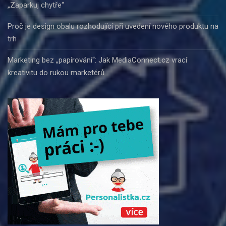
„Zaparkuj chytře“
Proč je design obalu rozhodující při uvedení nového produktu na
trh
Marketing bez „papírování“: Jak MediaConnect.cz vrací
kreativitu do rukou marketérů