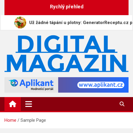
Skip
Rychlý přehled
to
content
Už žádné tápání u plotny: GeneratorReceptu.cz přicház
DigitalMagazin.cz
Zprávy, press a novinky
Home
Sample Page