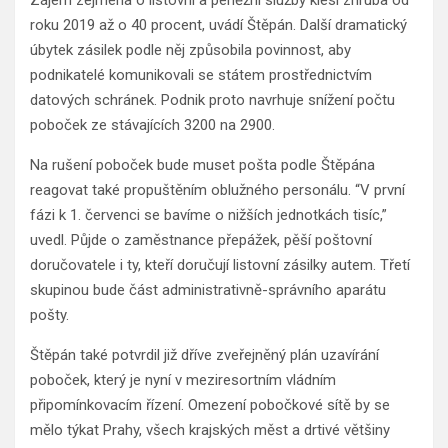
Zájem zejména o listovní a peněžní služby klesl zhruba od
roku 2019 až o 40 procent, uvádí Štěpán. Další dramatický
úbytek zásilek podle něj způsobila povinnost, aby
podnikatelé komunikovali se státem prostřednictvím
datových schránek. Podnik proto navrhuje snížení počtu
poboček ze stávajících 3200 na 2900.
Na rušení poboček bude muset pošta podle Štěpána
reagovat také propuštěním oblužného personálu. “V první
fázi k 1. červenci se bavíme o nižších jednotkách tisíc,”
uvedl. Půjde o zaměstnance přepážek, pěší poštovní
doručovatele i ty, kteří doručují listovní zásilky autem. Třetí
skupinou bude část administrativně-správního aparátu
pošty.
Štěpán také potvrdil již dříve zveřejněný plán uzavírání
poboček, který je nyní v meziresortním vládním
připomínkovacím řízení. Omezení pobočkové sítě by se
mělo týkat Prahy, všech krajských měst a drtivé většiny