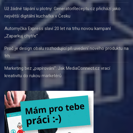
Už žádné tápání u plotny: GeneratorReceptu.cz přichází jako
největší digitální kuchařka v Česku
Automyčka Express slaví 20 let na trhu novou kampaní
„Zaparkuj chytře“
Proč je design obalu rozhodující při uvedení nového produktu na
trh
Marketing bez „papírování“: Jak MediaConnect.cz vrací
kreativitu do rukou marketérů