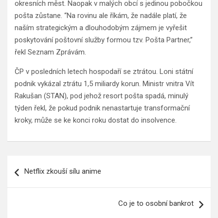
okresních měst. Naopak v malých obcí s jedinou pobočkou
pošta zůstane. “Na rovinu ale říkám, že nadále platí, že
naším strategickým a dlouhodobým zájmem je vyřešit
poskytování poštovní služby formou tzv. Pošta Partner,”
řekl Seznam Zprávám.
ČP v posledních letech hospodaří se ztrátou. Loni státní
podnik vykázal ztrátu 1,5 miliardy korun. Ministr vnitra Vít
Rakušan (STAN), pod jehož resort pošta spadá, minulý
týden řekl, že pokud podnik nenastartuje transformační
kroky, může se ke konci roku dostat do insolvence.
Navigace
Netflix zkouší sílu anime
pro
příspěvek
Co je to osobní bankrot