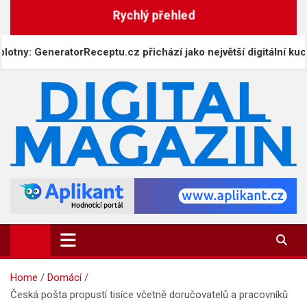
Skip
Rychlý přehled
to
content
y: GeneratorReceptu.cz přichází jako největší digitální kuchařk
DigitalMagazin.cz
Zprávy, press a novinky
Home
Domácí
Česká pošta propustí tisíce včetně doručovatelů a pracovníků