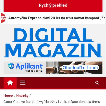
Skip
Rychlý přehled
to
content
Automyčka Express slaví 20 let na trhu novou kampaní „Zaparkuj
DigitalMagazin.cz
Zprávy, press a novinky
Home
Novinky
Coca-Cola ve čtvrtletí zvýšila tržby i zisk, inflace donutila firmu