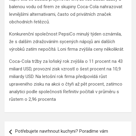
balenou vodu od firem ze skupiny Coca-Cola nahrazovat
levnějšími alternativami, často od privátních značek
obchodních řetězců.
Konkurenční společnost PepsiCo minulý týden oznámila,
že s dalším zdražováním sycených nápojů ani dalších
výrobků zatím nepočítá. Loni firma zvýšila ceny několikrát.
Coca-Cola tržby za loňský rok zvýšila o 11 procent na 43
miliard USD, provozní zisk vzrostl o šest procent na 10,9
miliardy USD. Na letošní rok firma předpovídá růst
upraveného zisku na akcii o čtyři až pět procent, zatímco
analytici podle společnosti Refinitiv počítali v průměru s
růstem o 2,96 procenta
Navigace
Potřebujete navrhnout kuchyni? Poradíme vám
pro