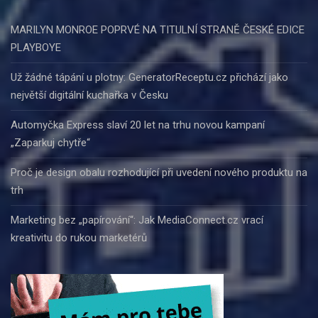
MARILYN MONROE POPRVÉ NA TITULNÍ STRANĚ ČESKÉ EDICE
PLAYBOYE
Už žádné tápání u plotny: GeneratorReceptu.cz přichází jako
největší digitální kuchařka v Česku
Automyčka Express slaví 20 let na trhu novou kampaní
„Zaparkuj chytře“
Proč je design obalu rozhodující při uvedení nového produktu na
trh
Marketing bez „papírování“: Jak MediaConnect.cz vrací
kreativitu do rukou marketérů