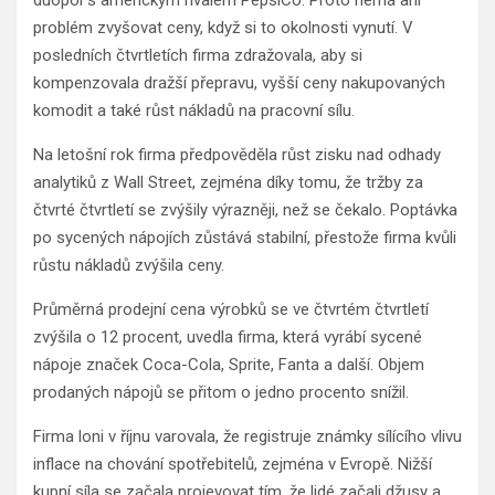
duopol s americkým rivalem PepsiCo. Proto nemá ani
problém zvyšovat ceny, když si to okolnosti vynutí. V
posledních čtvrtletích firma zdražovala, aby si
kompenzovala dražší přepravu, vyšší ceny nakupovaných
komodit a také růst nákladů na pracovní sílu.
Na letošní rok firma předpověděla růst zisku nad odhady
analytiků z Wall Street, zejména díky tomu, že tržby za
čtvrté čtvrtletí se zvýšily výrazněji, než se čekalo. Poptávka
po sycených nápojích zůstává stabilní, přestože firma kvůli
růstu nákladů zvýšila ceny.
Průměrná prodejní cena výrobků se ve čtvrtém čtvrtletí
zvýšila o 12 procent, uvedla firma, která vyrábí sycené
nápoje značek Coca-Cola, Sprite, Fanta a další. Objem
prodaných nápojů se přitom o jedno procento snížil.
Firma loni v říjnu varovala, že registruje známky sílícího vlivu
inflace na chování spotřebitelů, zejména v Evropě. Nižší
kupní síla se začala projevovat tím, že lidé začali džusy a