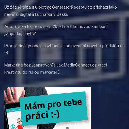
Už žádné tápání u plotny: GeneratorReceptu.cz přichází jako
největší digitální kuchařka v Česku
Automyčka Express slaví 20 let na trhu novou kampaní
„Zaparkuj chytře“
Proč je design obalu rozhodující při uvedení nového produktu na
trh
Marketing bez „papírování“: Jak MediaConnect.cz vrací
kreativitu do rukou marketérů