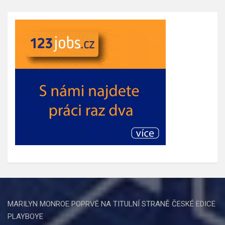
MARILYN MONROE POPRVÉ NA TITULNÍ STRANĚ ČESKÉ EDICE
PLAYBOYE