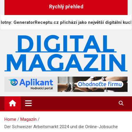
Skip
Rychlý přehled
to
content
y: GeneratorReceptu.cz přichází jako největší digitální kuchařk
DigitalMagazin.cz
Zprávy, press a novinky
Home
Magazín
Der Schweizer Arbeitsmarkt 2024 und die Online-Jobsuche