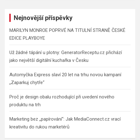
Nejnovější příspěvky
MARILYN MONROE POPRVÉ NA TITULNÍ STRANĚ ČESKÉ
EDICE PLAYBOYE
Už žádné tápání u plotny: GeneratorReceptu.cz přichází
jako největší digitální kuchařka v Česku
Automyčka Express slaví 20 let na trhu novou kampaní
„Zaparkuj chytře“
Proč je design obalu rozhodující při uvedení nového
produktu na trh
Marketing bez „papírování“: Jak MediaConnect.cz vrací
kreativitu do rukou marketérů