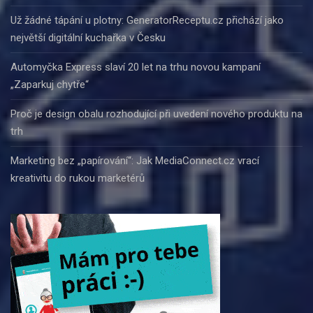
Už žádné tápání u plotny: GeneratorReceptu.cz přichází jako
největší digitální kuchařka v Česku
Automyčka Express slaví 20 let na trhu novou kampaní
„Zaparkuj chytře“
Proč je design obalu rozhodující při uvedení nového produktu na
trh
Marketing bez „papírování“: Jak MediaConnect.cz vrací
kreativitu do rukou marketérů