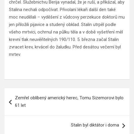
chrčel. Služebnictvu Berija vynadal, že je ruší, a přikázal, aby
Stalina nechali odpočívat. Přivolaní lékaři další den také
moc neudělali – vyděšení z vůdcovy perzekuce doktorů mu
jen přiložili pijavice a studený obklad. Stalin utrpěl podle
všeho mrtvici, ochrnul na půlku těla a v době vyšetření měl
krevní tlak neuvěřitelných 190/110. 5. března začal Stalin
zvracet krev, krvácel do žaludku. Před desátou večerní byl
mrtev.
Navigace
Zemřel oblíbený americký herec, Tomu Sizemorovi bylo
pro
61 let
příspěvek
Stalin byl diktátor i doma