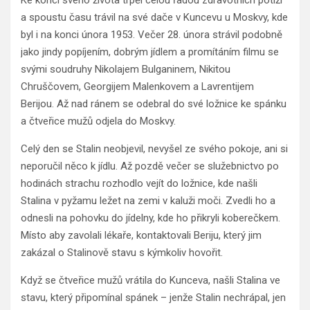
Ke konci svého života trpěl celou řadou zdravotních potíží
a spoustu času trávil na své dače v Kuncevu u Moskvy, kde
byl i na konci února 1953. Večer 28. února strávil podobně
jako jindy popíjením, dobrým jídlem a promítáním filmu se
svými soudruhy Nikolajem Bulganinem, Nikitou
Chruščovem, Georgijem Malenkovem a Lavrentijem
Berijou. Až nad ránem se odebral do své ložnice ke spánku
a čtveřice mužů odjela do Moskvy.
Celý den se Stalin neobjevil, nevyšel ze svého pokoje, ani si
neporučil něco k jídlu. Až pozdě večer se služebnictvo po
hodinách strachu rozhodlo vejít do ložnice, kde našli
Stalina v pyžamu ležet na zemi v kaluži moči. Zvedli ho a
odnesli na pohovku do jídelny, kde ho přikryli koberečkem.
Místo aby zavolali lékaře, kontaktovali Beriju, který jim
zakázal o Stalinově stavu s kýmkoliv hovořit.
Když se čtveřice mužů vrátila do Kunceva, našli Stalina ve
stavu, který připomínal spánek – jenže Stalin nechrápal, jen