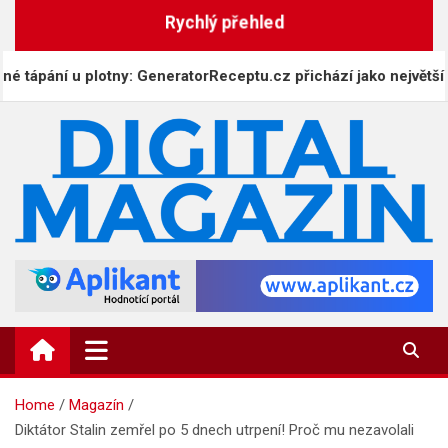
Skip
Rychlý přehled
to
content
pání u plotny: GeneratorReceptu.cz přichází jako největší digit
DigitalMagazin.cz
Zprávy, press a novinky
Home
Magazín
Diktátor Stalin zemřel po 5 dnech utrpení! Proč mu nezavolali