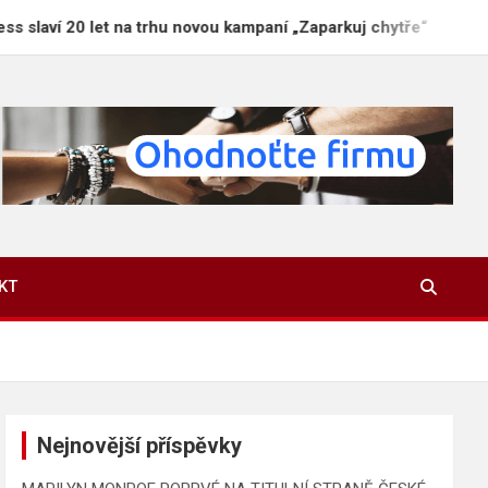
let na trhu novou kampaní „Zaparkuj chytře“
Proč 
KT
Nejnovější příspěvky