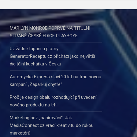
příspěvek
MARILYN MONROE POPRVÉ NA TITULNÍ
STRANĚ ČESKÉ EDICE PLAYBOYE
Už žádné tápání u plotny:
GeneratorReceptu.cz přichází jako největší
digitální kuchařka v Česku
Automyčka Express slaví 20 let na trhu novou
kampaní „Zaparkuj chytře“
Proč je design obalu rozhodující při uvedení
nového produktu na trh
Marketing bez „papírování“: Jak
MediaConnect.cz vrací kreativitu do rukou
marketérů