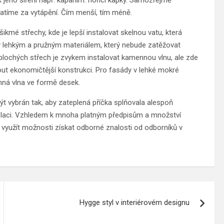
utratíme za vytápění. Čím menší, tím méně.
mé střechy, kde je lepší instalovat skelnou vatu, která
ny lehkým a pružným materiálem, který nebude zatěžovat
 plochých střech je zvykem instalovat kamennou vlnu, ale zde
nout ekonomičtější konstrukci. Pro fasády v lehké mokré
nná vlna ve formě desek.
být vybrán tak, aby zateplená příčka splňovala alespoň
olaci. Vzhledem k mnoha platným předpisům a množství
í využít možnosti získat odborné znalosti od odborníků v
Hygge styl v interiérovém designu