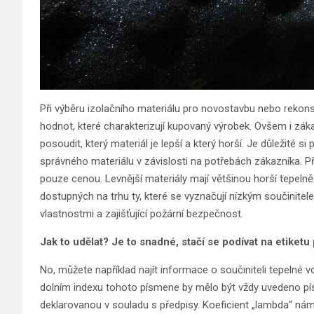
Při výběru izolačního materiálu pro novostavbu nebo reko
hodnot, které charakterizují kupovaný výrobek. Ovšem i zák
posoudit, který materiál je lepší a který horší. Je důležité 
správného materiálu v závislosti na potřebách zákazníka. 
pouze cenou. Levnější materiály mají většinou horší tepelně i
dostupných na trhu ty, které se vyznačují nízkým součinitel
vlastnostmi a zajišťující požární bezpečnost.
Jak to udělat? Je to snadné, stačí se podívat na etiketu
No, můžete například najít informace o součiniteli tepelné
dolním indexu tohoto písmene by mělo být vždy uvedeno pí
deklarovanou v souladu s předpisy. Koeficient „lambda“ nám 