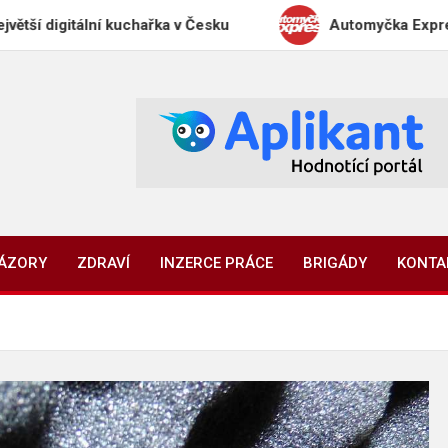
ální kuchařka v Česku
Automyčka Express slaví 20 
NÁZORY
ZDRAVÍ
INZERCE PRÁCE
BRIGÁDY
KONTA