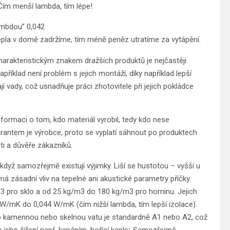
. Čím menší lambda, tím lépe!
lambdou” 0,042
epla v domě zadržíme, tím méně peněz utratíme za vytápění.
harakteristickým znakem dražších produktů je nejčastěji
říklad není problém s jejich montáží, díky například lepší
 vady, což usnadňuje práci zhotovitele při jejich pokládce
nformaci o tom, kdo materiál vyrobil, tedy kdo nese
antem je výrobce, proto se vyplatí sáhnout po produktech
ti a důvěře zákazníků.
i když samozřejmě existují výjimky. Liší se hustotou – vyšší u
má zásadní vliv na tepelné ani akustické parametry příčky.
3 pro sklo a od 25 kg/m3 do 180 kg/m3 pro horninu. Jejich
W/mK do 0,044 W/mK (čím nižší lambda, tím lepší izolace).
á o kamennou nebo skelnou vatu je standardně A1 nebo A2, což
k jeho šíření např. kapáním. hořící kapky. Samozřejmě