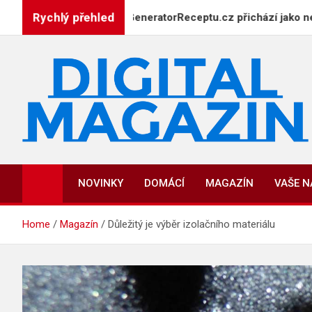
Skip
Rychlý přehled
pání u plotny: GeneratorReceptu.cz přichází jako největší digit
to
content
DigitalMagazin.cz
Zprávy, press a novinky
NOVINKY
DOMÁCÍ
MAGAZÍN
VAŠE 
Home
Magazín
Důležitý je výběr izolačního materiálu