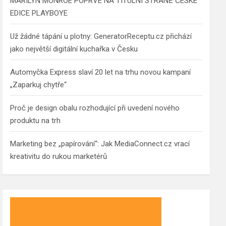
MARILYN MONROE POPRVÉ NA TITULNÍ STRANĚ ČESKÉ
EDICE PLAYBOYE
Už žádné tápání u plotny: GeneratorReceptu.cz přichází
jako největší digitální kuchařka v Česku
Automyčka Express slaví 20 let na trhu novou kampaní
„Zaparkuj chytře“
Proč je design obalu rozhodující při uvedení nového
produktu na trh
Marketing bez „papírování“: Jak MediaConnect.cz vrací
kreativitu do rukou marketérů