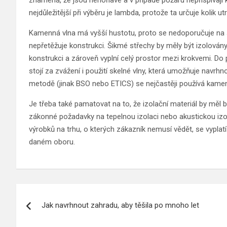
nejdůležitější při výběru je lambda, protože ta určuje kolik 
Kamenná vlna má vyšší hustotu, proto se nedoporučuje na šik
nepřetěžuje konstrukci. Šikmé střechy by měly být izolová
konstrukci a zároveň vyplní celý prostor mezi krokvemi. Do
stojí za zvážení i použití skelné vlny, která umožňuje navrh
metodě (jinak BSO nebo ETICS) se nejčastěji používá kame
Je třeba také pamatovat na to, že izolační materiál by měl 
zákonné požadavky na tepelnou izolaci nebo akustickou iz
výrobků na trhu, o kterých zákazník nemusí vědět, se vyplat
daném oboru.
Navigace
Jak navrhnout zahradu, aby těšila po mnoho let
pro