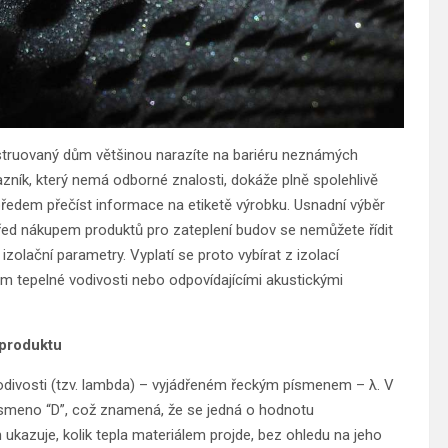
nstruovaný dům většinou narazíte na bariéru neznámých
azník, který nemá odborné znalosti, dokáže plně spolehlivě
si předem přečíst informace na etiketě výrobku. Usnadní výběr
Před nákupem produktů pro zateplení budov se nemůžete řídit
zolační parametry. Vyplatí se proto vybírat z izolací
em tepelné vodivosti nebo odpovídajícími akustickými
 produktu
 vodivosti (tzv. lambda) – vyjádřeném řeckým písmenem – λ. V
smeno “D”, což znamená, že se jedná o hodnotu
ukazuje, kolik tepla materiálem projde, bez ohledu na jeho