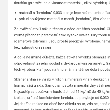
tloušťku (protože jde o vlastnost materiálu, nikoli výrobku)
materiál s “lambdou” 0,033 izoluje lépe než materiál s “
pokud použijeme materiál s menší „lambdou“, čím více t
Za zvážení stojí i nákup těchto o něco dražších produktů. C
kromě přednosti parametrů také vysoká kvalita. Díky tomu nap
rozměrové toleranci. Jsou prostě precizněji vyrobené, nemají
bez nutnosti ořezávání.
A co je nesmírně důležité, každá etiketa výrobku obsahuje i
odpovědnost za jeho soulad s deklarovanými parametry. Gar
těch výrobců, kteří jsou na trhu známí a těší se dobré pověs
Skleněná vlna se vyrábí v rolích a minerální vlna v deskách, 
hornin, nižší u skla. Samotná hustota minerální vlny však ne
Nejčastěji se používají v hustotách od 11 kg/m3 do 40 kg/m
izolace, určená koeficientem lambda, se pohybuje od 0,030 
Jejich třída reakce na oheň bez ohledu na to, zda se jedn
znamená, že jsou nehořlavé a v případě požáru nepřispívají 