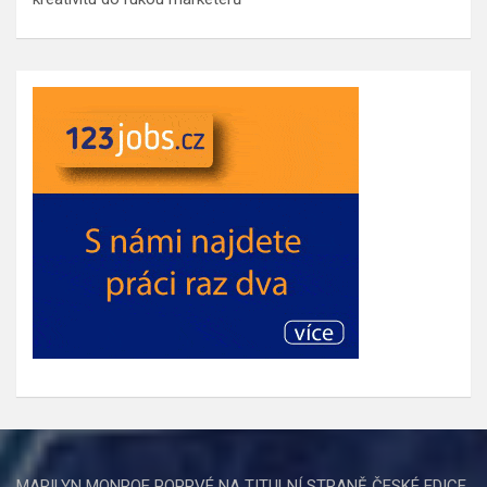
MARILYN MONROE POPRVÉ NA TITULNÍ STRANĚ ČESKÉ EDICE