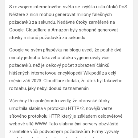
S rozvojem internetového světa se zvýšila i síla útoků DoS.
Některé z nich mohou generovat miliony falešných
požadavků za sekundu. Nedávné útoky zaměřené na
Google, Cloudflare a Amazon byly schopné generovat
stovky milionů požadavků za sekundu.
Google ve svém příspěvku na blogu uvedl, že pouhé dvě
minuty jednoho takového útoku vygenerovaly více
požadavků, než je celkový počet zobrazení článků
hlášených internetovou encyklopedií Wikipedií za celý
měsíc září 2023. Cloudflare dodala, že útok byl takového
rozsahu, jaký nebyl dosud zaznamenán.
Všechny tři společnosti uvedly, že obrovské útoky
umožnila slabina v protokolu HTTP/2, novější verze
síťového protokolu HTTP, který je základem celosvětové
webové sítě WWW. Tato slabina činí servery obzvláště
zranitelné vůči podvodným požadavkům. Firmy vyzvaly