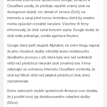
Cloudflare uvedly, že přečkaly největší známý útok na
dostupnost služeb, tzv. denial of service (DoS), na
internetu a varují před novou technikou, která by snadno
mohla způsobit rozsáhlé narušení. Všechny tři firmy
informovaly, že útok začal koncem srpna. Google dodal, že
útok stále pokračuje, uvedla agentura Reuters.
Google, který patří skupině Alphabet, na svém blogu napsal,
že jeho cloudové služby odvrátily lavinu nežádoucího
škodlivého provozu v síti, která byla více než sedmkrát
větší než předchozí rekordní útok zmařený loni. Firma
zabývající se ochranou internetu Cloudflare oznámila, že
útok byl třikrát větší než jakýkoli předchozí útok, který
zaznamenala.
Divize webových služeb společnosti Amazon.com dodala,
že ji postihl nový typ distribuovaného odepření služby
(DDos).