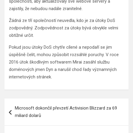
společnosti, aby aktualizovaly své webové servery a
zajistily, že nebudou nadále zranitelné.
Žádná ze tří společností neuvedla, kdo je za útoky DoS
zodpovědný. Zodpovědnost za útoky bývá obvykle velmi
obtížné určit.
Pokud jsou útoky DoS chytře cílené a nepodaří se jim
úspěšně čelit, mohou způsobit rozsáhlé poruchy. V roce
2016 útok škodlivým softwarem Mirai zasáhl službu
doménových jmen Dyn a narušil chod řady významných
internetových stránek.
Navigace
Microsoft dokončil převzetí Activision Blizzard za 69
pro
miliard dolarů
příspěvek