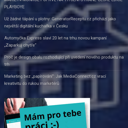
PLAYBOYE
Už žádné tápání u plotny: GeneratorReceptu.cz přichází jako
největší digitální kuchařka v Česku
Automyčka Express slaví 20 let na trhu novou kampaní
„Zaparkuj chytře“
Proč je design obalu rozhodující při uvedení nového produktu na
trh
Marketing bez „papírování“: Jak MediaConnect.cz vrací
kreativitu do rukou marketérů