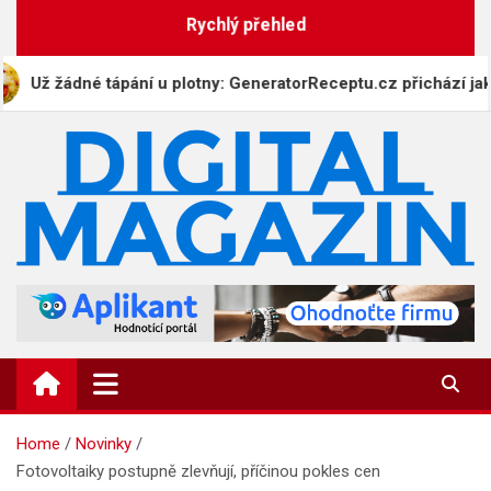
Skip
Rychlý přehled
to
content
ž žádné tápání u plotny: GeneratorReceptu.cz přichází jako nejv
DigitalMagazin.cz
Zprávy, press a novinky
Home
Novinky
Fotovoltaiky postupně zlevňují, příčinou pokles cen