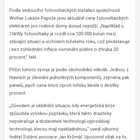
Podle vedoucího fotovoltaických instalací společnosti
Woltair Lukáše Papeže jsou aktuálně ceny fotovoltaických
elektráren pro rodinné domy dosud nejnižší. „Například u
10kWp fotovoltaiky je rozdíl cca 100.000 korun mezi
stávající situací a vrcholem loňského roku, což představuje
i bez zohlednění inflace nominální pokles o zhruba 20
procent,“ řekl.
Příčin tohoto vývoje je podle obchodníků několik. Jednou z
hlavních je zlevnění jednotlivých komponentů, zejména pak
panelů, jejich cena letos oproti loňsku klesla o desítky
procent.
„Důvodem je uklidnění situace, kdy energetická krize
způsobila vysokou poptávku, která takto drasticky
nepokračuje a dodavatelé technologií vyprodávají
technologii, kterou mají naskladněnou,“ uvedl výkonný
ředitel Solární asociace Jan Krčmář. Upozornil však na to,