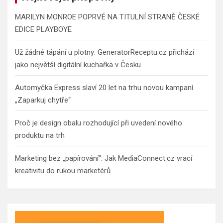
MARILYN MONROE POPRVÉ NA TITULNÍ STRANĚ ČESKÉ
EDICE PLAYBOYE
Už žádné tápání u plotny: GeneratorReceptu.cz přichází
jako největší digitální kuchařka v Česku
Automyčka Express slaví 20 let na trhu novou kampaní
„Zaparkuj chytře“
Proč je design obalu rozhodující při uvedení nového
produktu na trh
Marketing bez „papírování“: Jak MediaConnect.cz vrací
kreativitu do rukou marketérů