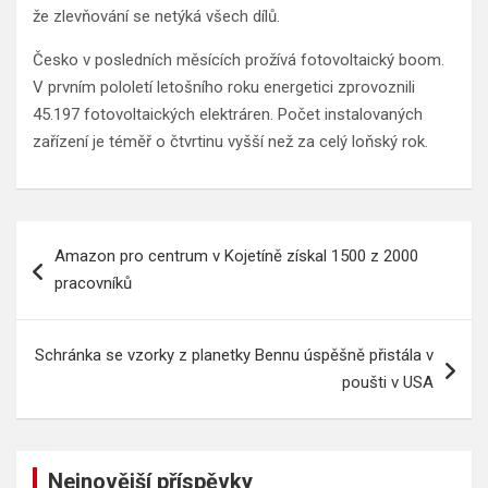
že zlevňování se netýká všech dílů.
Česko v posledních měsících prožívá fotovoltaický boom.
V prvním pololetí letošního roku energetici zprovoznili
45.197 fotovoltaických elektráren. Počet instalovaných
zařízení je téměř o čtvrtinu vyšší než za celý loňský rok.
Navigace
Amazon pro centrum v Kojetíně získal 1500 z 2000
pro
pracovníků
příspěvek
Schránka se vzorky z planetky Bennu úspěšně přistála v
poušti v USA
Nejnovější příspěvky