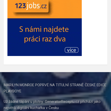
MARILYN MONROE POPRVÉ NA TITULNÍ STRANĚ ČESKÉ EDICE
PLAYBOYE
Už žádné tápání u plotny: GeneratorReceptu.cz přichází jako
největší digitální kuchařka v Česku