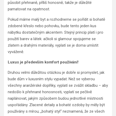
působit přehnaně, příliš honosně; takže je důležité
pamatovat na opatrnost.
Pokud máme malý byt a rozhodneme se pořídit si bohatě
zdobené křeslo nebo pohovku, bude tento jeden kus
nábytku dostatečným akcentem. Stejný princip platí i pro
použití barev a látek: ačkoli si glamour spojujeme se
zlatem a drahými materiály, vyplatí se je doma umístit
vyváženě.
Luxus je především komfort používání!
Druhou velmi důležitou otázkou je dobře si promyslet, jak
bude dům v luxusním stylu vypadat. Než se vyberou
všechny aranžérské doplňky, vyplatí se zvážit skladbu – aby
nedošlo k přehnané honosnosti, vyplatí se pečlivě
naplánovat, jakým způsobem budou jednotlivé místnosti
uspořádány. Zlacené detaily a bohaté ozdoby by měly být
používány s mírou; „bohatý styl“ neznamená, že ze všech