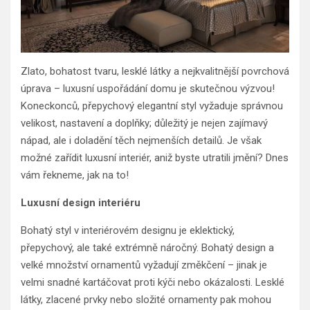
Zlato, bohatost tvaru, lesklé látky a nejkvalitnější povrchová
úprava – luxusní uspořádání domu je skutečnou výzvou!
Koneckonců, přepychový elegantní styl vyžaduje správnou
velikost, nastavení a doplňky; důležitý je nejen zajímavý
nápad, ale i doladění těch nejmenších detailů. Je však
možné zařídit luxusní interiér, aniž byste utratili jmění? Dnes
vám řekneme, jak na to!
Luxusní design interiéru
Bohatý styl v interiérovém designu je eklektický,
přepychový, ale také extrémně náročný. Bohatý design a
velké množství ornamentů vyžadují změkčení – jinak je
velmi snadné kartáčovat proti kýči nebo okázalosti. Lesklé
látky, zlacené prvky nebo složité ornamenty pak mohou