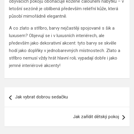
obývacích pokojů obohacuje kožené čalounění nábytku – v
letošní sezóně je oblíbená především reliéfní kůže, která
působí mimořádně elegantně.
A co zlato a stříbro, barvy nejčastěji spojované s šik a
luxusem? Objevují se i v luxusních interiérech, ale
především jako dekorativní akcent: tyto barvy se skvěle
hodí jako doplňky v jednobarevných místnostech. Zlato a
stříbro nemusí vždy hrát hlavní roli; vypadají dobře i jako
jemné interiérové ​​akcenty!
Navigace
Jak vybrat dobrou sedačku
pro
příspěvek
Jak zařídit dětský pokoj