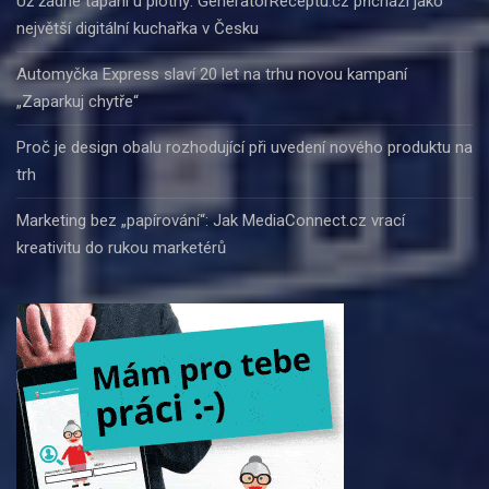
Už žádné tápání u plotny: GeneratorReceptu.cz přichází jako
největší digitální kuchařka v Česku
Automyčka Express slaví 20 let na trhu novou kampaní
„Zaparkuj chytře“
Proč je design obalu rozhodující při uvedení nového produktu na
trh
Marketing bez „papírování“: Jak MediaConnect.cz vrací
kreativitu do rukou marketérů