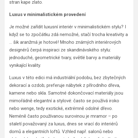
stran kape zlato.
Luxus v minimalistickém provedení
Je možné zařídit luxusní interiér v minimalistickém stylu? I
když se to zpočátku zdá nemožné, stačí trocha kreativity a
… šik aranžmá je hotové! Mnoho známých interiérových
designérů čerpá inspiraci ze skandinávského stylu:
jednoduché, geometrické tvary, světlé barvy a materiály
vynikající kvality.
Luxus v této edici má industriální podobu, bez zbytečných
dekorací a ozdob; preferuje nábytek z přírodního dřeva,
kamene nebo skla. Samotné dokončovací materiály jsou
mimořádně elegantní a stylové: často se používá iroko
nebo wenge, tedy exotické, extrémně odolné dřevo.
Neméně často používanou surovinou je mramor – po
staletí považovaný za luxus, dnes se vrací do interiérů
domů a elegantních loftů. Vzhled např. salonů nebo