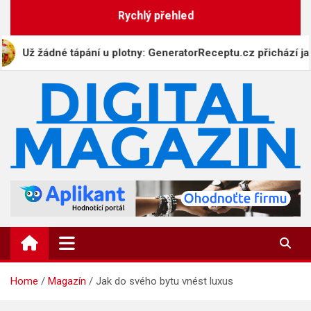
Skip
Rychlý přehled
to
content
ž žádné tápání u plotny: GeneratorReceptu.cz přichází jako nejv
DigitalMagazin.cz
Zprávy, press a novinky
Home
Magazín
Jak do svého bytu vnést luxus