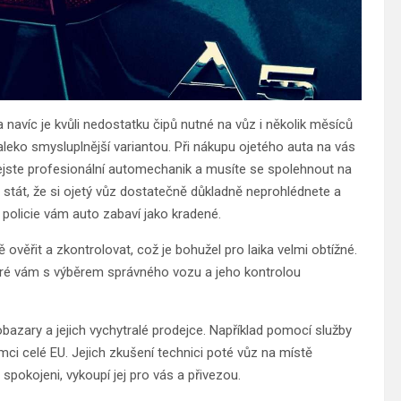
navíc je kvůli nedostatku čipů nutné na vůz i několik měsíců
eko smysluplnější variantou. Při nákupu ojetého auta na vás
nejste profesionální automechanik a musíte se spolehnout na
stát, že si ojetý vůz dostatečně důkladně neprohlédnete a
 policie vám auto zabaví jako kradené.
ě ověřit a zkontrolovat, což je bohužel pro laika velmi obtížné.
teré vám s výběrem správného vozu a jeho kontrolou
obazary a jejich vychytralé prodejce. Například pomocí služby
ci celé EU. Jejich zkušení technici poté vůz na místě
pokojeni, vykoupí jej pro vás a přivezou.