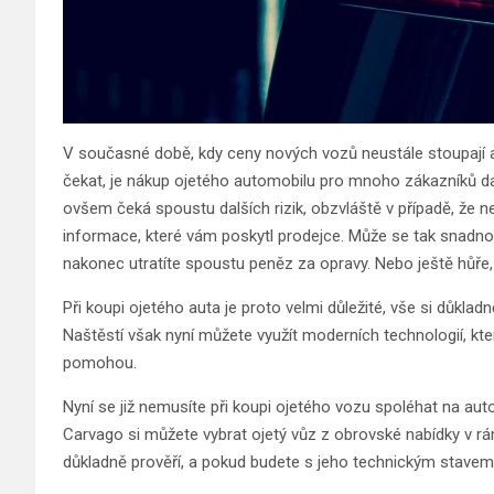
V současné době, kdy ceny nových vozů neustále stoupají a 
čekat, je nákup ojetého automobilu pro mnoho zákazníků dal
ovšem čeká spoustu dalších rizik, obzvláště v případě, že 
informace, které vám poskytl prodejce. Může se tak snadno 
nakonec utratíte spoustu peněz za opravy. Nebo ještě hůře,
Při koupi ojetého auta je proto velmi důležité, vše si důkladn
Naštěstí však nyní můžete využít moderních technologií, k
pomohou.
Nyní se již nemusíte při koupi ojetého vozu spoléhat na aut
Carvago si můžete vybrat ojetý vůz z obrovské nabídky v rám
důkladně prověří, a pokud budete s jeho technickým stavem s