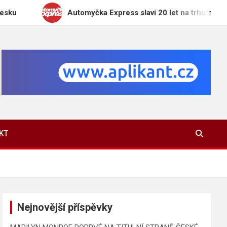
Automyčka Express slaví 20 let na trhu novou kampaní
KT
Nejnovější příspěvky