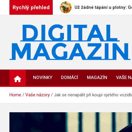
Skip
Rychlý přehled
E PLAYBOYE
Už žádné tápání u plotny: GeneratorRe
to
content
DigitalMagazin.cz
Zprávy, press a novinky
NOVINKY
DOMÁCÍ
MAGAZÍN
VAŠE 
Home
Vaše názory
Jak se nenapálit při koupi ojetého vozidl