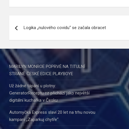
Navigace
Logika „nulového covidu“ se začala obracet
pro
příspěvek
MARILYN MONROE POPRVÉ NA TITULNÍ
STRANĚ ČESKÉ EDICE PLAYBOYE
Už žádné tápání u plotny:
GeneratorReceptu.cz přichází jako největší
digitální kuchařka v Česku
Automyčka Express slaví 20 let na trhu novou
kampaní „Zaparkuj chytře“