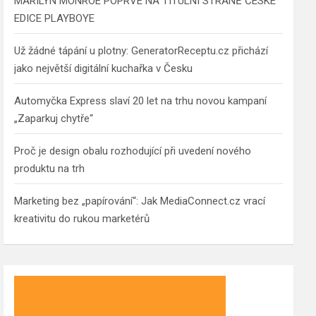
MARILYN MONROE POPRVÉ NA TITULNÍ STRANĚ ČESKÉ
EDICE PLAYBOYE
Už žádné tápání u plotny: GeneratorReceptu.cz přichází
jako největší digitální kuchařka v Česku
Automyčka Express slaví 20 let na trhu novou kampaní
„Zaparkuj chytře“
Proč je design obalu rozhodující při uvedení nového
produktu na trh
Marketing bez „papírování“: Jak MediaConnect.cz vrací
kreativitu do rukou marketérů