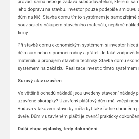
provádí sama nebo je zadává subdodavatelům, které si sama
jeho dopravu na stavbu. Investor pouze podepíše smlouvu
dům na klíč. Stavba domu tímto systémem je samozřejmě dr
související s nákupem stavebního materiálu, nepřímé náklad
firmy.
Při stavbě domu ekonomickým systémem si investor hledá j
dělá sám nebo s pomocí rodiny a přátel. Je také zodpověd
materiálu a pronájem stavební techniky. Stavba domu eko
systémem na zakázku. Realizace investic tímto systémem 
Surový stav uzavřen
Ve většině odhadů nákladů jsou uvedeny stavební náklady p
uzavřené skořápky? Uzavřený plášťový dům má: vnější nosné s
Budova v takovém stavu by měla být také řádně chráněna pr
dveře. Dům v uzavřeném plášti je zvenčí prakticky dokončen.
Další etapa výstavby, tedy dokončení