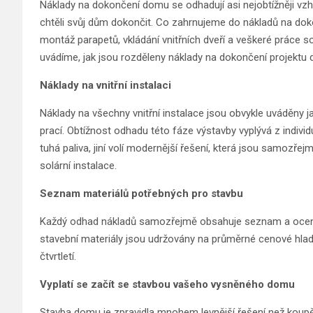
Náklady na dokončení domu se odhadují asi nejobtížněji vzh
chtěli svůj dům dokončit. Co zahrnujeme do nákladů na doko
montáž parapetů, vkládání vnitřních dveří a veškeré práce s
uvádíme, jak jsou rozděleny náklady na dokončení projektu
Náklady na vnitřní instalaci
Náklady na všechny vnitřní instalace jsou obvykle uváděny j
prací. Obtížnost odhadu této fáze výstavby vyplývá z individu
tuhá paliva, jiní volí modernější řešení, která jsou samozře
solární instalace.
Seznam materiálů potřebných pro stavbu
Každý odhad nákladů samozřejmě obsahuje seznam a oceně
stavební materiály jsou udržovány na průměrné cenové hlad
čtvrtletí.
Vyplatí se začít se stavbou vašeho vysněného domu
Stavba domu je zpravidla mnohem levnější řešení než koupě