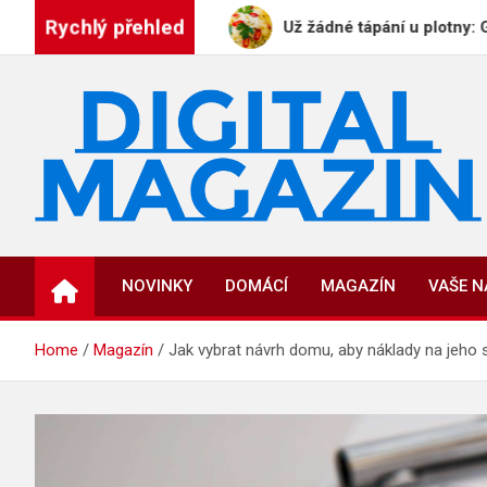
Skip
Rychlý přehled
 PLAYBOYE
Už žádné tápání u plotny: GeneratorRec
to
content
DigitalMagazin.cz
Zprávy, press a novinky
NOVINKY
DOMÁCÍ
MAGAZÍN
VAŠE 
Home
Magazín
Jak vybrat návrh domu, aby náklady na jeho s