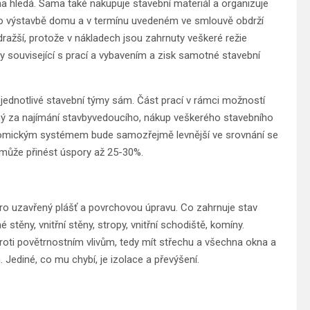
 hledá. Sama také nakupuje stavební materiál a organizuje
 o výstavbě domu a v termínu uvedeném ve smlouvě obdrží
ažší, protože v nákladech jsou zahrnuty veškeré režie
y související s prací a vybavením a zisk samotné stavební
ednotlivé stavební týmy sám. Část prací v rámci možností
ný za najímání stavbyvedoucího, nákup veškerého stavebního
nomickým systémem bude samozřejmě levnější ve srovnání se
může přinést úspory až 25-30%.
ro uzavřený plášť a povrchovou úpravu. Co zahrnuje stav
těny, vnitřní stěny, stropy, vnitřní schodiště, komíny.
oti povětrnostním vlivům, tedy mít střechu a všechna okna a
 Jediné, co mu chybí, je izolace a převýšení.