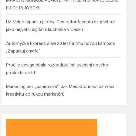
MARILYN MONROE POPRVÉ NA TITULNÍ STRANĚ ČESKÉ
EDICE PLAYBOYE
Už žádné tápání u plotny: GeneratorReceptu.cz přichází
jako největší digitální kuchařka v Česku
Automyčka Express slaví 20 let na trhu novou kampaní
„Zaparkuj chytře“
Proč je design obalu rozhodující při uvedení nového
produktu na trh
Marketing bez „papírování“: Jak MediaConnect.cz vrací
kreativitu do rukou marketérů