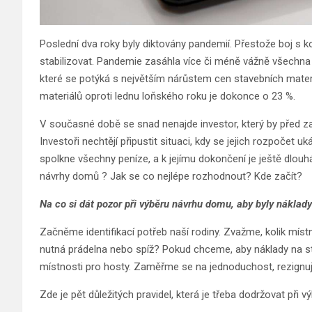
Poslední dva roky byly diktovány pandemií. Přestože boj s
stabilizovat. Pandemie zasáhla více či méně vážně všechna 
které se potýká s největším nárůstem cen stavebních materi
materiálů oproti lednu loňského roku je dokonce o 23 %.
V současné době se snad nenajde investor, který by před za
Investoři nechtějí připustit situaci, kdy se jejich rozpočet u
spolkne všechny peníze, a k jejímu dokončení je ještě dlouhá
návrhy domů ? Jak se co nejlépe rozhodnout? Kde začít?
Na co si dát pozor při výběru návrhu domu, aby byly náklady
Začněme identifikací potřeb naší rodiny. Zvažme, kolik mí
nutná prádelna nebo spíž? Pokud chceme, aby náklady na st
místnosti pro hosty. Zaměřme se na jednoduchost, rezignuj
Zde je pět důležitých pravidel, která je třeba dodržovat při 