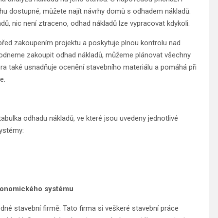
trhu dostupné, můžete najít návrhy domů s odhadem nákladů.
, nic není ztraceno, odhad nákladů lze vypracovat kdykoli.
řed zakoupením projektu a poskytuje plnou kontrolu nad
zhodneme zakoupit odhad nákladů, můžeme plánovat všechny
ora také usnadňuje ocenění stavebního materiálu a pomáhá při
e.
tabulka odhadu nákladů, ve které jsou uvedeny jednotlivé
systémy:
 ekonomického systému
é stavební firmě. Tato firma si veškeré stavební práce