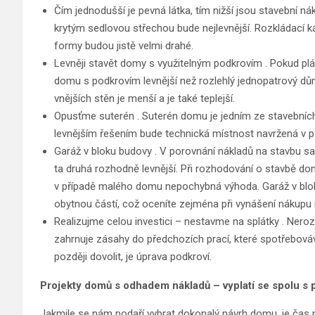
Čím jednodušší je pevná látka, tím nižší jsou stavební
krytým sedlovou střechou bude nejlevnější. Rozkládací k
formy budou jistě velmi drahé.
Levněji stavět domy s využitelným podkrovím . Pokud p
domu s podkrovím levnější než rozlehlý jednopatrový dů
vnějších stěn je menší a je také teplejší.
Opusťme suterén . Suterén domu je jedním ze stavebních 
levnějším řešením bude technická místnost navržená v p
Garáž v bloku budovy . V porovnání nákladů na stavbu sa
ta druhá rozhodně levnější. Při rozhodování o stavbě dom
v případě malého domu nepochybná výhoda. Garáž v blo
obytnou částí, což oceníte zejména při vynášení nákupu n
Realizujme celou investici – nestavme na splátky . Nero
zahrnuje zásahy do předchozích prací, které spotřebováv
později dovolit, je úprava podkroví.
Projekty domů s odhadem nákladů – vyplatí se spolu s 
Jakmile se nám podaří vybrat dokonalý návrh domu, je čas n