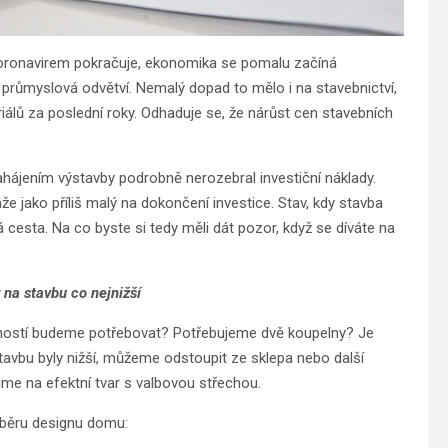
 koronavirem pokračuje, ekonomika se pomalu začíná
průmyslová odvětví. Nemalý dopad to mělo i na stavebnictví,
álů za poslední roky. Odhaduje se, že nárůst cen stavebních
hájením výstavby podrobně nerozebral investiční náklady.
káže jako příliš malý na dokončení investice. Stav, kdy stavba
 cesta. Na co byste si tedy měli dát pozor, když se díváte na
 na stavbu co nejnižší
stností budeme potřebovat? Potřebujeme dvě koupelny? Je
avbu byly nižší, můžeme odstoupit ze sklepa nebo další
me na efektní tvar s valbovou střechou.
výběru designu domu: