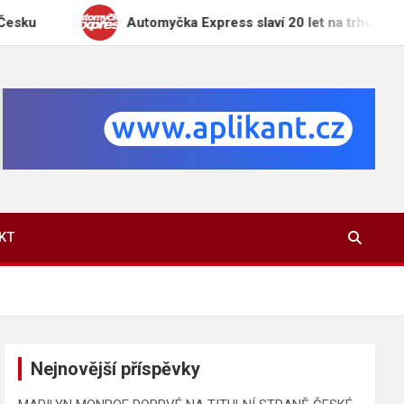
Automyčka Express slaví 20 let na trhu novou kampaní „
KT
Nejnovější příspěvky