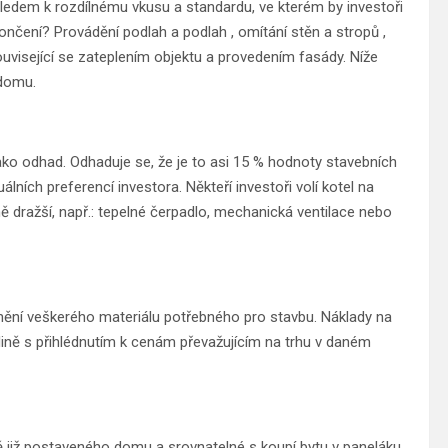
ledem k rozdílnému vkusu a standardu, ve kterém by investoři
nčení? Provádění podlah a podlah , omítání stěn a stropů ,
ouvisející se zateplením objektu a provedením fasády. Níže
 domu.
ako odhad. Odhaduje se, že je to asi 15 % hodnoty stavebních
álních preferencí investora. Někteří investoři volí kotel na
jmě dražší, např.: tepelné čerpadlo, mechanická ventilace nebo
ní veškerého materiálu potřebného pro stavbu. Náklady na
ině s přihlédnutím k cenám převažujícím na trhu v daném
 již postaveného domu a srovnatelné s koupí bytu v paneláku.