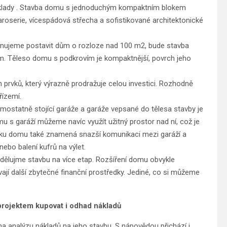
 náklady . Stavba domu s jednoduchým kompaktním blokem
aroserie, vícespádová střecha a sofistikované architektonické
lánujeme postavit dům o rozloze nad 100 m2, bude stavba
m. Těleso domu s podkrovím je kompaktnější, povrch jeho
prvků, který výrazně prodražuje celou investici. Rozhodně
řízemí.
mostatně stojící garáže a garáže vepsané do tělesa stavby je
u s garáží můžeme navíc využít užitný prostor nad ní, což je
ku domu také znamená snazší komunikaci mezi garáží a
ebo balení kufrů na výlet.
zdělujme stavbu na více etap. Rozšíření domu obvykle
ají další zbytečné finanční prostředky. Jediné, co si můžeme
projektem kupovat i odhad nákladů
a analýzu nákladů na jeho stavbu. S nápovědou přichází i