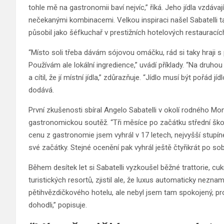
tohle mě na gastronomii baví nejvíc,” říká. Jeho jídla vzdáva
nečekanými kombinacemi. Velkou inspiraci našel Sabatelli ta
působil jako šéfkuchař v prestižních hotelových restauracíc
“Místo soli třeba dávám sójovou omáčku, rád si taky hraji s 
Používám ale lokální ingredience,” uvádí příklady. “Na druhou
a cítil, že jí místní jídla,” zdůrazňuje. “Jídlo musí být pořád j
dodává.
První zkušenosti sbíral Angelo Sabatelli v okolí rodného Mon
gastronomickou soutěž. “Tři měsíce po začátku střední škol
cenu z gastronomie jsem vyhrál v 17 letech, nejvyšší stupíne
své začátky. Stejné ocenění pak vyhrál ještě čtyřikrát po so
Během desítek let si Sabatelli vyzkoušel běžné trattorie, cu
turistických resortů, zjistil ale, že luxus automaticky neznam
pětihvězdičkového hotelu, ale nebyl jsem tam spokojený, pr
dohodli,” popisuje.