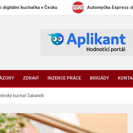
uchařka v Česku
Automyčka Express slaví 20 let na
NÁZORY
ZDRAVÍ
INZERCE PRÁCE
BRIGÁDY
KONTA
linský kuchař Sabatelli