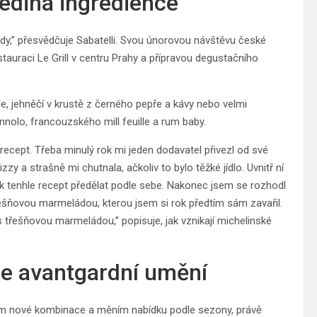
jediná ingredience”
ady,” přesvědčuje Sabatelli. Svou únorovou návštěvu české
stauraci Le Grill v centru Prahy a přípravou degustačního
, jehněčí v krustě z černého pepře a kávy nebo velmi
annolo, francouzského mill feuille a rum baby.
ý recept. Třeba minulý rok mi jeden dodavatel přivezl od své
zy a strašně mi chutnala, ačkoliv to bylo těžké jídlo. Uvnitř ní
ak tenhle recept předělat podle sebe. Nakonec jsem se rozhodl
řešňovou marmeládou, kterou jsem si rok předtím sám zavařil.
 třešňovou marmeládou,” popisuje, jak vznikají michelinské
 ne avantgardní umění
lím nové kombinace a měním nabídku podle sezony, právě