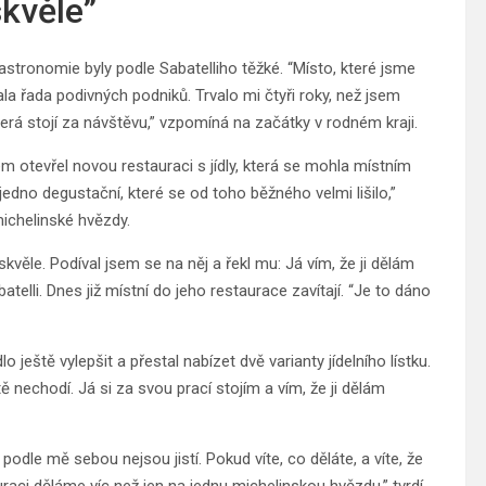
skvěle”
astronomie byly podle Sabatelliho těžké. “Místo, které jsme
ala řada podivných podniků. Trvalo mi čtyři roky, než jsem
která stojí za návštěvu,” vzpomíná na začátky v rodném kraji.
m otevřel novou restauraci s jídly, která se mohla místním
jedno degustační, které se od toho běžného velmi lišilo,”
ichelinské hvězdy.
skvěle. Podíval jsem se na něj a řekl mu: Já vím, že ji dělám
atelli. Dnes již místní do jeho restaurace zavítají. “Je to dáno
 ještě vylepšit a přestal nabízet dvě varianty jídelního lístku.
ě nechodí. Já si za svou prací stojím a vím, že ji dělám
i podle mě sebou nejsou jistí. Pokud víte, co děláte, a víte, že