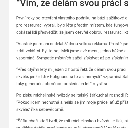
“Vím, že dělám svou práci 
První roky po otevření vlastního podniku na bázi zážitkové g
pro restauraci vybrali, bylo léta předtím místem, kde fungov
dokázal lidi přesvědčit, že jsem otevřel dobrou restauraci, 
“Vlastně jsem ani nedělal žádnou velkou reklamu. Prostě jse
zdát zvláštní. Byl to boj. Měli jsme dvě menu, jedno běžné a 
vzpomíná. Sympatie místních začal získávat až po získání m
“Před čtyřmi lety mi jeden z hostů řekl, že dělám svou práci 
skvěle, jenže lidi v Putignanu si to asi nemyslí.” vzpomíná Sab
taky generační obměnou posledních let,” myslí si.
Po zisku michelinské hvězdy se italský šéfkuchař rozhodl jídlo
“Pokud lidem nechutná a nelíbí se jim moje práce, ať už příšt
skvěle,” říká sebevědomě.
“Šéfkuchaři, kteří tvrdí, že mít michelinskou hvězdu je tlak, s