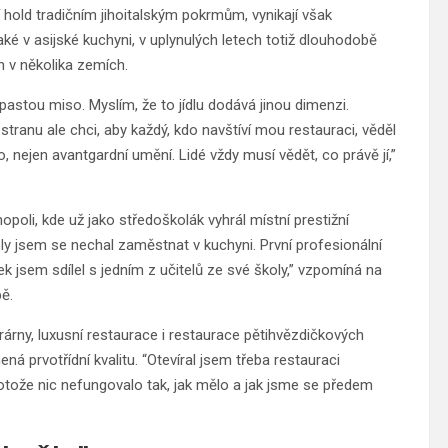
jí hold tradičním jihoitalským pokrmům, vynikají však
ké v asijské kuchyni, v uplynulých letech totiž dlouhodobě
h v několika zemích.
pastou miso. Myslím, že to jídlu dodává jinou dimenzi.
 stranu ale chci, aby každý, kdo navštíví mou restauraci, věděl
ídlo, nejen avantgardní umění. Lidé vždy musí vědět, co právě jí,”
opoli, kde už jako středoškolák vyhrál místní prestižní
y jsem se nechal zaměstnat v kuchyni. První profesionální
k jsem sdílel s jedním z učitelů ze své školy,” vzpomíná na
bě.
krárny, luxusní restaurace i restaurace pětihvězdičkových
ená prvotřídní kvalitu. “Otevíral jsem třeba restauraci
otože nic nefungovalo tak, jak mělo a jak jsme se předem