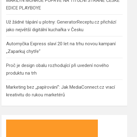
MARILYN MONROE POPRVÉ NA TITULNÍ STRANĚ ČESKÉ
EDICE PLAYBOYE
Už žádné tápání u plotny: GeneratorReceptu.cz přichází
jako největší digitální kuchařka v Česku
Automyčka Express slaví 20 let na trhu novou kampaní
„Zaparkuj chytře“
Proč je design obalu rozhodující při uvedení nového
produktu na trh
Marketing bez „papírování“: Jak MediaConnect.cz vrací
kreativitu do rukou marketérů