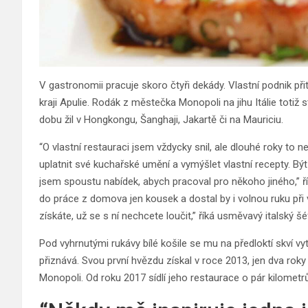
V gastronomii pracuje skoro čtyři dekády. Vlastní podnik při
kraji Apulie. Rodák z městečka Monopoli na jihu Itálie totiž s
dobu žil v Hongkongu, Šanghaji, Jakartě či na Mauriciu.
“O vlastní restauraci jsem vždycky snil, ale dlouhé roky to
uplatnit své kuchařské umění a vymýšlet vlastní recepty. B
jsem spoustu nabídek, abych pracoval pro někoho jiného,” ř
do práce z domova jen kousek a dostal by i volnou ruku při v
získáte, už se s ní nechcete loučit,” říká usměvavý italský š
Pod vyhrnutými rukávy bílé košile se mu na předloktí skví v
přiznává. Svou první hvězdu získal v roce 2013, jen dva roky
Monopoli. Od roku 2017 sídlí jeho restaurace o pár kilometr