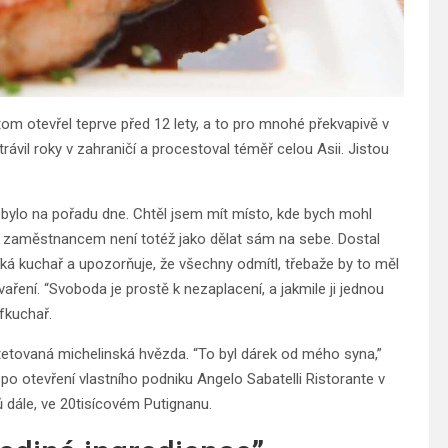
tom otevřel teprve před 12 lety, a to pro mnohé překvapivě v
trávil roky v zahraničí a procestoval téměř celou Asii. Jistou
 nebylo na pořadu dne. Chtěl jsem mít místo, kde bych mohl
ýt zaměstnancem není totéž jako dělat sám na sebe. Dostal
íká kuchař a upozorňuje, že všechny odmítl, třebaže by to měl
aření. “Svoboda je prostě k nezaplacení, a jakmile ji jednou
éfkuchař.
ytetovaná michelinská hvězda. “To byl dárek od mého syna,”
 po otevření vlastního podniku Angelo Sabatelli Ristorante v
ů dále, ve 20tisícovém Putignanu.