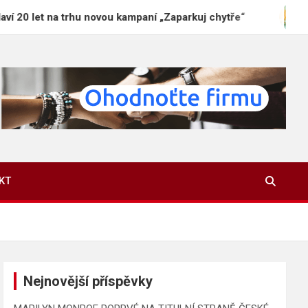
 trhu novou kampaní „Zaparkuj chytře“
Proč je des
KT
Nejnovější příspěvky