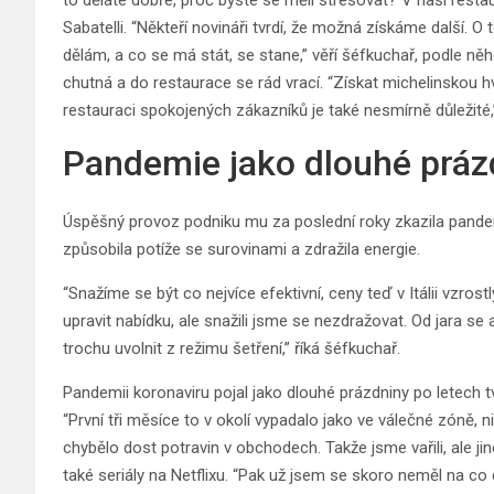
to děláte dobře, proč byste se měli stresovat? V naší restau
Sabatelli. “Někteří novináři tvrdí, že možná získáme další. O
dělám, a co se má stát, se stane,” věří šéfkuchař, podle něh
chutná a do restaurace se rád vrací. “Získat michelinskou hv
restauraci spokojených zákazníků je také nesmírně důležité,”
Pandemie jako dlouhé práz
Úspěšný provoz podniku mu za poslední roky zkazila pandemie 
způsobila potíže se surovinami a zdražila energie.
“Snažíme se být co nejvíce efektivní, ceny teď v Itálii vzro
upravit nabídku, ale snažili jsme se nezdražovat. Od jara s
trochu uvolnit z režimu šetření,” říká šéfkuchař.
Pandemii koronaviru pojal jako dlouhé prázdniny po letech t
“První tři měsíce to v okolí vypadalo jako ve válečné zóně,
chybělo dost potravin v obchodech. Takže jsme vařili, ale ji
také seriály na Netflixu. “Pak už jsem se skoro neměl na co 