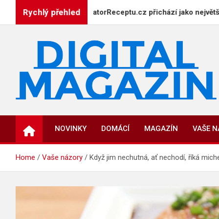
Skip
Rychlý přehled
 plotny: GeneratorReceptu.cz přichází jako největší digitální k
to
content
DigitalMagazin.cz
Zprávy, press a novinky
NOVINKY
DOMÁCÍ
MAGAZÍN
VAŠE 
Home
Vaše názory
Když jim nechutná, ať nechodí, říká miche