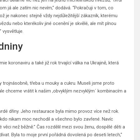
raci děláme víc než jen na jednu michelinskou hvězdu,” tvrdí
 tom já ale zatím nic nevím,” dodává. “Pokračuji v tom, co
ož je nakonec stejně vždy nejdůležitější zákazník, kterému
ězdu nebo kterékoliv jiné ocenění je skvělé, ale mít plnou
 vysvětluje.
dniny
koronaviru a také již rok trvající válka na Ukrajině, která
stly trojnásobně, třeba u mouky a cukru. Museli jsme proto
e ale chceme vrátit k našim ,obvyklým nezvyklým´ kombinacím a
vrdé dřiny. Jeho restaurace byla mimo provoz více než rok.
 nikdo nikam moc nechodil a všechno bylo zavřené. Navíc
né věci než běžně.” Čas rozdělil mezi svou ženu, dospělé děti a
dívat. Byla to moje první pořádná dovolená po deseti letech,”