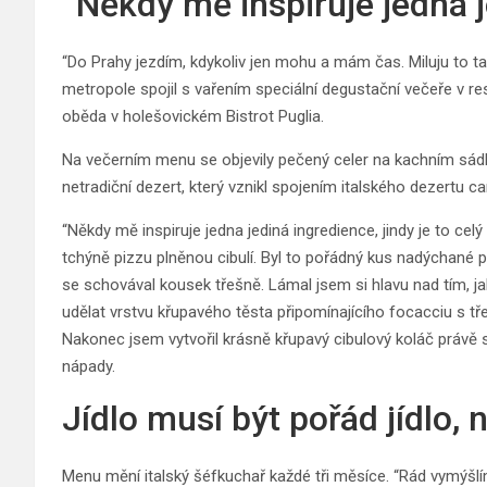
“Někdy mě inspiruje jedna 
“Do Prahy jezdím, kdykoliv jen mohu a mám čas. Miluju to t
metropole spojil s vařením speciální degustační večeře v re
oběda v holešovickém Bistrot Puglia.
Na večerním menu se objevily pečený celer na kachním sádle
netradiční dezert, který vznikl spojením italského dezertu c
“Někdy mě inspiruje jedna jediná ingredience, jindy je to cel
tchýně pizzu plněnou cibulí. Byl to pořádný kus nadýchané piz
se schovával kousek třešně. Lámal jsem si hlavu nad tím, j
udělat vrstvu křupavého těsta připomínajícího focacciu s t
Nakonec jsem vytvořil krásně křupavý cibulový koláč právě s
nápady.
Jídlo musí být pořád jídlo,
Menu mění italský šéfkuchař každé tři měsíce. “Rád vymýš