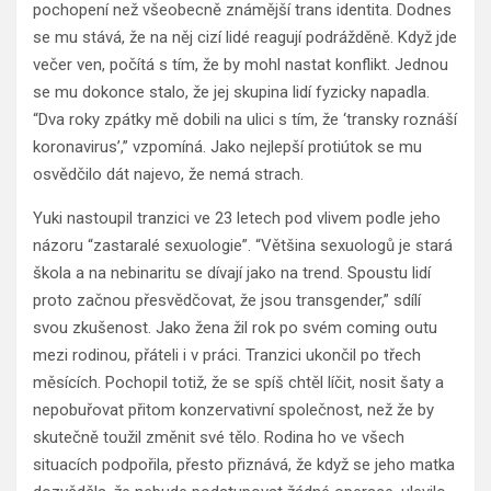
pochopení než všeobecně známější trans identita. Dodnes
se mu stává, že na něj cizí lidé reagují podrážděně. Když jde
večer ven, počítá s tím, že by mohl nastat konflikt. Jednou
se mu dokonce stalo, že jej skupina lidí fyzicky napadla.
“Dva roky zpátky mě dobili na ulici s tím, že ‘transky roznáší
koronavirus’,” vzpomíná. Jako nejlepší protiútok se mu
osvědčilo dát najevo, že nemá strach.
Yuki nastoupil tranzici ve 23 letech pod vlivem podle jeho
názoru “zastaralé sexuologie”. “Většina sexuologů je stará
škola a na nebinaritu se dívají jako na trend. Spoustu lidí
proto začnou přesvědčovat, že jsou transgender,” sdílí
svou zkušenost. Jako žena žil rok po svém coming outu
mezi rodinou, přáteli i v práci. Tranzici ukončil po třech
měsících. Pochopil totiž, že se spíš chtěl líčit, nosit šaty a
nepobuřovat přitom konzervativní společnost, než že by
skutečně toužil změnit své tělo. Rodina ho ve všech
situacích podpořila, přesto přiznává, že když se jeho matka