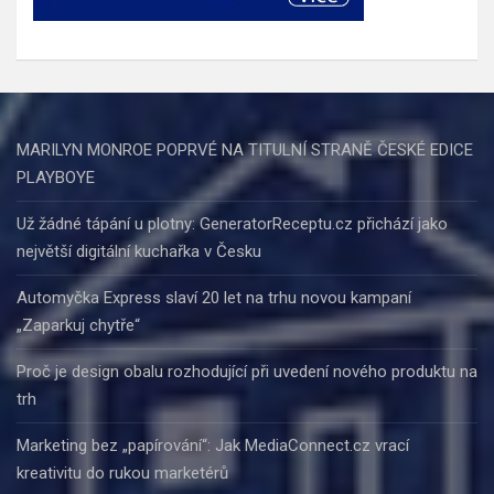
MARILYN MONROE POPRVÉ NA TITULNÍ STRANĚ ČESKÉ EDICE
PLAYBOYE
Už žádné tápání u plotny: GeneratorReceptu.cz přichází jako
největší digitální kuchařka v Česku
Automyčka Express slaví 20 let na trhu novou kampaní
„Zaparkuj chytře“
Proč je design obalu rozhodující při uvedení nového produktu na
trh
Marketing bez „papírování“: Jak MediaConnect.cz vrací
kreativitu do rukou marketérů