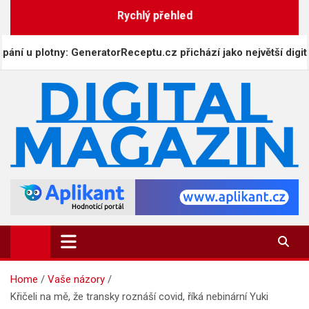
Skip
Rychlý přehled
to
content
 plotny: GeneratorReceptu.cz přichází jako největší digitální k
DigitalMagazin.cz
Zprávy, press a novinky
Home
Vaše názory
Křičeli na mě, že transky roznáší covid, říká nebinární Yuki