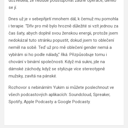
dozvěděla, že nebude podstupovat žádné operace, ulevilo
se jí.
Dnes už je v sebepřijetí mnohem dál, k čemuž mu pomohla
i terapie. “Dřív pro mě bylo hrozně důležité si vzít jednou za
čas šaty, abych doplnil svou ženskou energii, protože jsem
nedokázal tuto stránku popustit, dokud jsem to oblečení
neměl na sobě. Teď už pro mě oblečení gender nemá a
vybírám si ho podle nálady,” říká. Přizpůsobuje tomu i
chování v binární společnosti. Když má sukni, jde na
dámské záchody, když se stylizuje více stereotypně
mužsky, zavítá na pánské.
Rozhovor s nebinárním Yukim si můžete poslechnout ve
všech podcastových aplikacích: Soundcloud, Spreaker,
Spotify, Apple Podcasty a Google Podcasty.