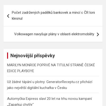
Navigace
Počet zadržených padělků bankovek a mincí c ČR loni
pro
klesnul
příspěvek
Volkswagen navyšuje plány v oblasti elektromobility
Nejnovější příspěvky
MARILYN MONROE POPRVÉ NA TITULNÍ STRANĚ ČESKÉ
EDICE PLAYBOYE
Už žádné tápání u plotny: GeneratorReceptu.cz přichází
jako největší digitální kuchařka v Česku
Automyčka Express slaví 20 let na trhu novou kampaní
„Zaparkuj chytře“