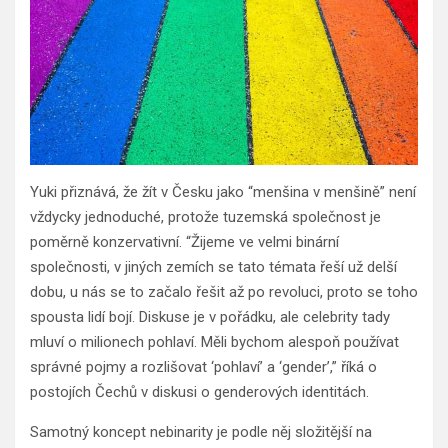
Yuki přiznává, že žít v Česku jako “menšina v menšině” není
vždycky jednoduché, protože tuzemská společnost je
poměrně konzervativní. “Žijeme ve velmi binární
společnosti, v jiných zemích se tato témata řeší už delší
dobu, u nás se to začalo řešit až po revoluci, proto se toho
spousta lidí bojí. Diskuse je v pořádku, ale celebrity tady
mluví o milionech pohlaví. Měli bychom alespoň používat
správné pojmy a rozlišovat ‘pohlaví’ a ‘gender’,” říká o
postojích Čechů v diskusi o genderových identitách.
Samotný koncept nebinarity je podle něj složitější na