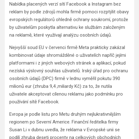
Nabídka placených verzí sítí Facebook a Instagram bez
reklam by podle zdrojů mohla firmě pomoci rozptýlit obavy
evropských regulátorů ohledně ochrany soukromí, protože
by uživatelům poskytla alternativu ke službám založeným
na reklamě, které využívají analýzu osobních údajů.
Nejvyšší soud EU v červenci firmě Meta prakticky zakázal
kombinovat údaje shromážděné o uživatelích napříč jejími
platformami i z jiných webových stránek a aplikací, pokud
nezíská výslovný souhlas uživatelů. Irský úřad pro ochranu
osobních údajů (DPC) firmě v lednu vyměřil pokutu 390
milionů eur (zhruba 9,4 ,miliardy Kč) za to, že nutila
uživatele akceptovat cílenou reklamu jako podmínku pro
používání sítě Facebook.
Evropa je podle listu pro Metu druhým nejlukrativnějším
regionem po Severní Americe. Finanční ředitelka firmy
Susan Li v dubnu uvedla, že reklama v Evropské unii se
podílí zhruba deseti procenty na celkových obchodních