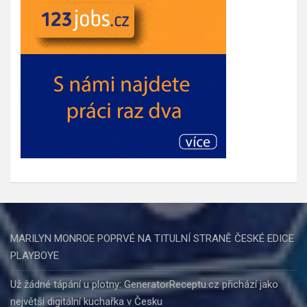
MARILYN MONROE POPRVÉ NA TITULNÍ STRANĚ ČESKÉ EDICE
PLAYBOYE
Už žádné tápání u plotny: GeneratorReceptu.cz přichází jako
největší digitální kuchařka v Česku