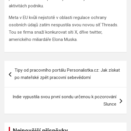
aktivitách podniku.
Meta v EU kvůli nejistotě v oblasti regulace ochrany
osobních údajů zatím nespustila svou novou síť Threads.
Tou se firma snaží konkurovat síti X, dříve twitter,
amerického miliardáře Elona Muska.
Navigace
Tipy od pracovního portálu Personalistka.cz: Jak získat
pro
po mateřské zpět pracovní sebevědomí
příspěvek
Indie vypustila svou první sondu určenou k pozorování
Slunce
Nejnovější příspěvky