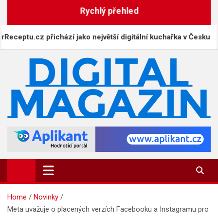
Skip
Rychlý přehled
to
content
ptu.cz přichází jako největší digitální kuchařka v Česku
DigitalMagazin.cz
Zprávy, press a novinky
Home
Novinky
Meta uvažuje o placených verzích Facebooku a Instagramu pro