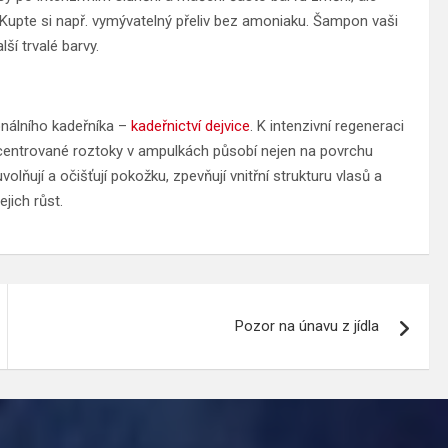
. Kupte si např. vymývatelný přeliv bez amoniaku. Šampon vaši
ší trvalé barvy.
onálního kadeřníka –
kadeřnictví dejvice
. K intenzivní regeneraci
oncentrované roztoky v ampulkách působí nejen na povrchu
uvolňují a očišťují pokožku, zpevňují vnitřní strukturu vlasů a
ejich růst.
Pozor na únavu z jídla