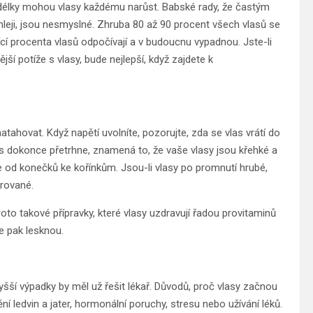
é délky mohou vlasy každému narůst. Babské rady, že častým
leji, jsou nesmyslné. Zhruba 80 až 90 procent všech vlasů se
vající procenta vlasů odpočívají a v budoucnu vypadnou. Jste-li
ší potíže s vlasy, bude nejlepší, když zajdete k
natahovat. Když napětí uvolníte, pozorujte, zda se vlas vrátí do
s dokonce přetrhne, znamená to, že vaše vlasy jsou křehké a
 od konečků ke kořínkům. Jsou-li vlasy po promnutí hrubé,
drované.
to takové přípravky, které vlasy uzdravují řadou provitaminů
se pak lesknou.
yšší výpadky by měl už řešit lékař. Důvodů, proč vlasy začnou
ní ledvin a jater, hormonální poruchy, stresu nebo užívání léků.