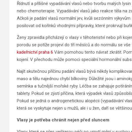
Řídnutí a přílišné vypadávání vlasů nebo tvorbu malých lysi
nebo chemoterapie. Vypadávání vlasů jako reakce těla na zd
Ačkoli je padání vlasů normální jev, kvůli sezónním výkyvům
posilovat od kořínků vhodnými přípravky, které prokrvují buňk
Ženy zpravidla přicházejí o vlasy v těhotenství nebo při ko
porodu se potíže projeví do tří měsíců a do normálu se vše v
kadeřnictví praha 6
Vám pomohou tento návrat zkrátit. Pomo
kojení. V přechodu může pomoci speciální hormonální subst
Najít skutečnou příčinu padání vlasů bývá někdy komplikova
maso a tělu najednou chybí bílkoviny. Důležité jsou i amino
semínka a tučnější mořské ryby. Léčba se zahajuje potíráním 
tablety. Pokud se zjistí příčina, která výpadek vlasů způsobi
Pokud se jedná o androgenetickou alopécii (vypadávání v
která se vyskytuje nejen u mužů, ale i u žen, daří se většinou
Vlasy je potřeba chránit nejen před sluncem
Vlasy, které se přes veškerou péči po umytí mění v suchou