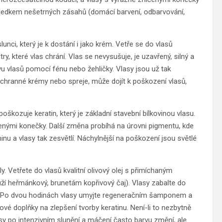
ledkem nešetrných zásahů (domácí barvení, odbarvování,
unci, který je k dostání i jako krém. Vetře se do vlasů
try, které vlas chrání. Vlas se nevysušuje, je uzavřený, silný a
u vlasů pomocí fénu nebo žehličky. Vlasy jsou už tak
chranné krémy nebo spreje, může dojít k poškození vlasů,
 poškozuje keratin, který je základní stavební bílkovinou vlasu.
řepenými konečky. Další změna probíhá na úrovni pigmentu, kde
 a vlasy tak zesvětlí. Náchylnější na poškození jsou světlé
. Vetřete do vlasů kvalitní olivový olej s přimíchaným
ží heřmánkový, brunetám kopřivový čaj). Vlasy zabalte do
em. Po dvou hodinách vlasy umyjte regeneračním šamponem a
é doplňky na zlepšení tvorby keratinu. Není-li to nezbytně
sy po intenzivním slunění a máčení často barvu změní, ale