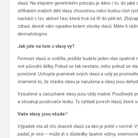
vlasů. Na stejném genetickém principu je dáno i to, do jak
stříháním malých dětí vlasy zhoustnou nebo budou růst rych
nachází v tzv. aktivní fázi, která trvá od tří do pěti let. Zbý
zdraví, denně vám vypadne kolem stovky vlasů. Máte-li vážněj
dermatologovi.
Jak jste na tom s vlasy vy?
Pevnost vlasů si ověříte, jestliže budete jeden vlas opatrně 
své původní délky, Pokud se tak nestane, nebo pokud se vla
poničené. Uchopte pramínek svých vlasů a celý jej promněte
znamená to, že stavba vlasu je narušena a vlasy jsou dehy
Vysušené a zacuchané vlasy jsou vždy matné. Používejte pro
a obsahují posilovače lesku. Ty vyhladí povrch vlasů, které 
Vaše vlasy jsou všude
?
Výpadek sta až sto dvaceti vlasů za den je ještě v normě. V
padat, je více – může jít o důsledky špatné výživy, onemocně