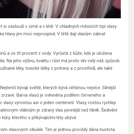
si zaslouží v zimě a v létě. V chladných měsících trpí vlasy
ka hlavy jim moc neprospívá. V létě dají vlasům zabrat
nů a ze tří procent z vody. Vyrůstá z kůže, kde je uložena
la. Na jeho výživu, kvalitu i růst má proto vliv celý náš způsob
užívané léky, toxické látky z potravy a z prostředí, ale také
jtenčí bývají světlé, kterých bývá většinou nejvíce. Silnější
sy zrzavé. Barva vlasů je ovlivněna podílem červeného a
 vlasy vyrostou asi o jeden centimetr. Vlasy rostou rychleji
eratinovým vláknům je zdravý vlas pevnější než hliník. Šedivění
ry, kterého s přibývajícími léty ubývá.
ím vlasových cibulek. Tím je jednou provždy dána hustota