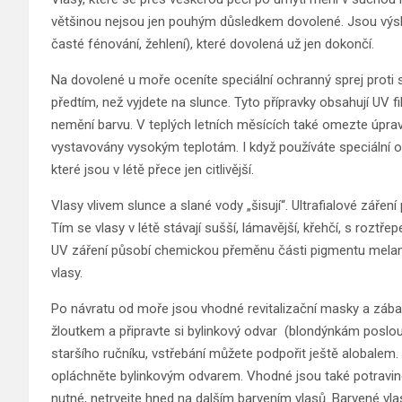
většinou nejsou jen pouhým důsledkem dovolené. Jsou výs
časté fénování, žehlení), které dovolená už jen dokončí.
Na dovolené u moře oceníte speciální ochranný sprej proti sl
předtím, než vyjdete na slunce. Tyto přípravky obsahují UV fil
nemění barvu. V teplých letních měsících také omezte úprav
vystavovány vysokým teplotám. I když používáte speciální o
které jsou v létě přece jen citlivější.
Vlasy vlivem slunce a slané vody „šisují“. Ultrafialové záření
Tím se vlasy v létě stávají sušší, lámavější, křehčí, s rozt
UV záření působí chemickou přeměnu části pigmentu melaninu
vlasy.
Po návratu od moře jsou vhodné revitalizační masky a zábaly
žloutkem a připravte si bylinkový odvar (blondýnkám poslou
staršího ručníku, vstřebání můžete podpořit ještě alobal
opláchněte bylinkovým odvarem. Vhodné jsou také potravinov
nutné, netrvejte hned na dalším barvením vlasů. Barvené vla