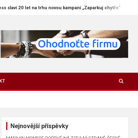
t na trhu novou kampaní „Zaparkuj chytře“
Proč j
KT
Nejnovější příspěvky