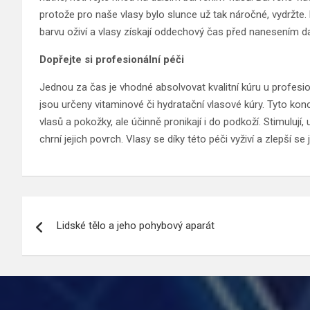
protože pro naše vlasy bylo slunce už tak náročné, vydržte
barvu oživí a vlasy získají oddechový čas před nanesením dal
Dopřejte si profesionální péči
Jednou za čas je vhodné absolvovat kvalitní kúru u profesi
jsou určeny vitaminové či hydratační vlasové kúry. Tyto k
vlasů a pokožky, ale účinně pronikají i do podkoží. Stimulují, 
chrní jejich povrch. Vlasy se díky této péči vyživí a zlepší se j
Navigace
Lidské tělo a jeho pohybový aparát
pro
příspěvek