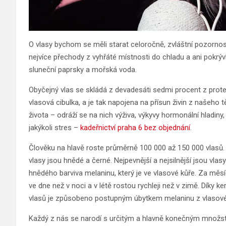
O vlasy bychom se měli starat celoročně, zvláštní pozornost 
nejvíce přechody z vyhřáté místnosti do chladu a ani pokrýv
sluneční paprsky a mořská voda.
Obyčejný vlas se skládá z devadesáti sedmi procent z protei
vlasová cibulka, a je tak napojena na přísun živin z našeho tě
života – odráží se na nich výživa, výkyvy hormonální hladiny, 
jakýkoli stres –
kadeřnictví praha 6 bez objednání
.
Člověku na hlavě roste průměrně 100 000 až 150 000 vlasů. Ne
vlasy jsou hnědé a černé. Nejpevnější a nejsilnější jsou vla
hnědého barviva melaninu, který je ve vlasové kůře. Za měsíc
ve dne než v noci a v létě rostou rychleji než v zimě. Díky k
vlasů je způsobeno postupným úbytkem melaninu z vlasové ků
Každý z nás se narodí s určitým a hlavně konečným množstv