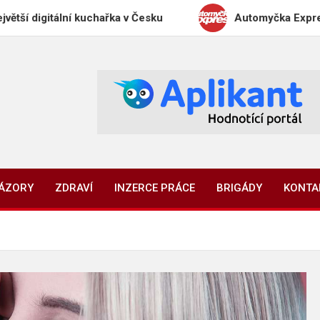
lní kuchařka v Česku
Automyčka Express slaví 20 le
NÁZORY
ZDRAVÍ
INZERCE PRÁCE
BRIGÁDY
KONTA