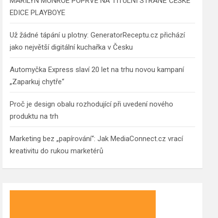
MARILYN MONROE POPRVÉ NA TITULNÍ STRANĚ ČESKÉ
EDICE PLAYBOYE
Už žádné tápání u plotny: GeneratorReceptu.cz přichází
jako největší digitální kuchařka v Česku
Automyčka Express slaví 20 let na trhu novou kampaní
„Zaparkuj chytře“
Proč je design obalu rozhodující při uvedení nového
produktu na trh
Marketing bez „papírování“: Jak MediaConnect.cz vrací
kreativitu do rukou marketérů