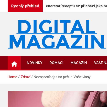
Skip
Rychlý přehled
ání u plotny: GeneratorReceptu.cz přichází jako největší digitá
to
content
DigitalMagazin.cz
Zprávy, press a novinky
NOVINKY
DOMÁCÍ
MAGAZÍN
VAŠE 
Home
Zdraví
Nezapomínejte na péči o Vaše vlasy