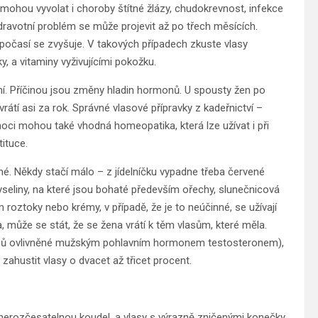
n mohou vyvolat i choroby štítné žlázy, chudokrevnost, infekce
ravotní problém se může projevit až po třech měsících.
 počasí se zvyšuje. V takových případech zkuste vlasy
y, a vitaminy vyživujícími pokožku.
jení. Příčinou jsou změny hladin hormonů. U spousty žen po
rátí asi za rok. Správné vlasové přípravky z kadeřnictví –
ci mohou také vhodná homeopatika, která lze užívat i při
ituce.
né. Někdy stačí málo – z jídelníčku vypadne třeba červené
kyseliny, na které jsou bohaté především ořechy, slunečnicová
roztoky nebo krémy, v případě, že je to neúčinné, se užívají
la, může se stát, že se žena vrátí k těm vlasům, které měla.
lasů ovlivněné mužským pohlavním hormonem testosteronem),
 zahustit vlasy o dvacet až třicet procent.
 nerozčesatelnou koudel, a vlasy s výrazně zničenými konečky