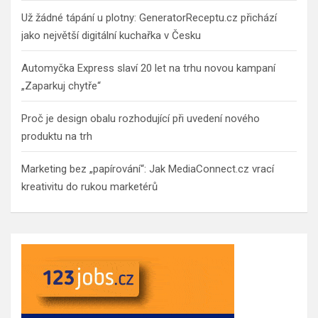
Už žádné tápání u plotny: GeneratorReceptu.cz přichází
jako největší digitální kuchařka v Česku
Automyčka Express slaví 20 let na trhu novou kampaní
„Zaparkuj chytře“
Proč je design obalu rozhodující při uvedení nového
produktu na trh
Marketing bez „papírování“: Jak MediaConnect.cz vrací
kreativitu do rukou marketérů