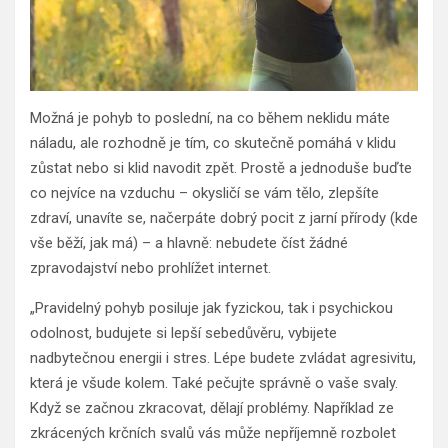
Možná je pohyb to poslední, na co během neklidu máte
náladu, ale rozhodně je tím, co skutečně pomáhá v klidu
zůstat nebo si klid navodit zpět. Prostě a jednoduše buďte
co nejvíce na vzduchu – okysličí se vám tělo, zlepšíte
zdraví, unavíte se, načerpáte dobrý pocit z jarní přírody (kde
vše běží, jak má) – a hlavně: nebudete číst žádné
zpravodajství nebo prohlížet internet.
„Pravidelný pohyb posiluje jak fyzickou, tak i psychickou
odolnost, budujete si lepší sebedůvěru, vybijete
nadbytečnou energii i stres. Lépe budete zvládat agresivitu,
která je všude kolem. Také pečujte správně o vaše svaly.
Když se začnou zkracovat, dělají problémy. Například ze
zkrácených krčních svalů vás může nepříjemně rozbolet