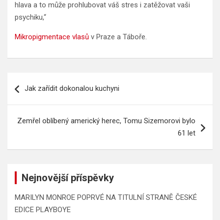
hlava a to může prohlubovat váš stres i zatěžovat vaši
psychiku,“
Mikropigmentace vlasů
v Praze a Táboře.
Navigace
Jak zařídit dokonalou kuchyni
pro
příspěvek
Zemřel oblíbený americký herec, Tomu Sizemorovi bylo
61 let
Nejnovější příspěvky
MARILYN MONROE POPRVÉ NA TITULNÍ STRANĚ ČESKÉ
EDICE PLAYBOYE