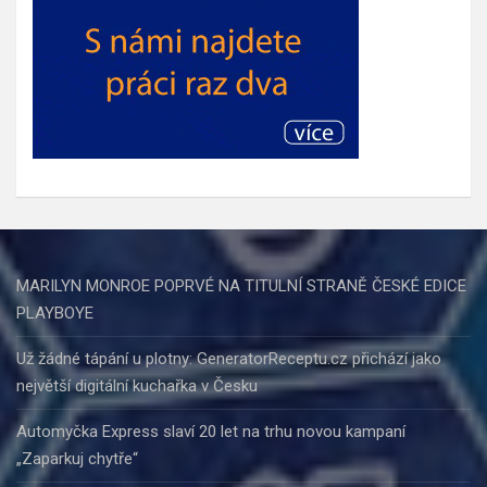
MARILYN MONROE POPRVÉ NA TITULNÍ STRANĚ ČESKÉ EDICE
PLAYBOYE
Už žádné tápání u plotny: GeneratorReceptu.cz přichází jako
největší digitální kuchařka v Česku
Automyčka Express slaví 20 let na trhu novou kampaní
„Zaparkuj chytře“