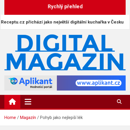
Skip
Rychlý přehled
to
content
u.cz přichází jako největší digitální kuchařka v Česku
DigitalMagazin.cz
Zprávy, press a novinky
Home
Magazín
Pohyb jako nejlepší lék