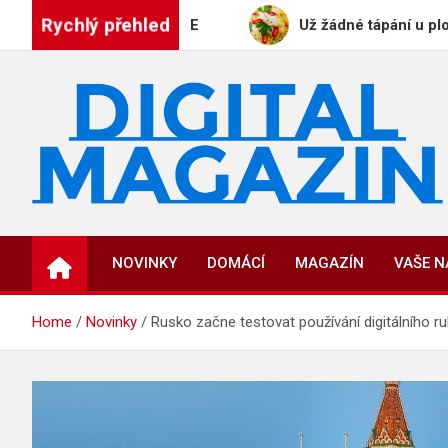
Skip
Rychlý přehled
KÉ EDICE PLAYBOYE
Už žádné tápání u plotny: Ge
to
content
DigitalMagazin.cz
Zprávy, press a novinky
NOVINKY
DOMÁCÍ
MAGAZÍN
VAŠE 
Home
Novinky
Rusko začne testovat používání digitálního ru