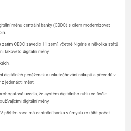
igitální měnu centrální banky (CBDC) s cílem modernizovat
oin.
l) zatím CBDC zavedlo 11 zemí, včetně Nigérie a několika států
ní takovéto digitální měny.
nkách.
ní digitálních peněženek a uskutečňování nákupů a převodů v
y z jedenácti měst.
robogatová uvedla, že systém digitálního rublu ve finále
žívajícími digitální měny.
V příštím roce má centrální banka v úmyslu rozšířit počet