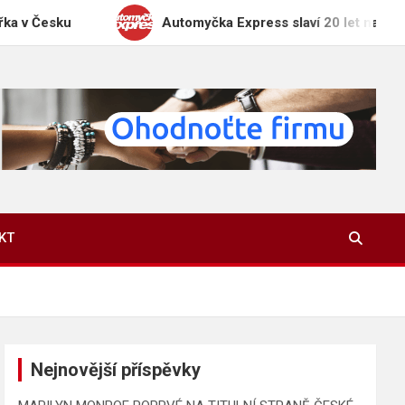
esku
Automyčka Express slaví 20 let na trhu novou
KT
Nejnovější příspěvky