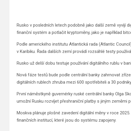
Rusko v posledních letech podobně jako další země vyvíjí d
finanční systém a potlačit kryptoměny, jako je například bitc
Podle amerického institutu Atlantická rada (Atlantic Counci
v Karibiku. Řada dalších zemí provádí rozsáhlé testy používá
Rusko už delší dobu testuje používání digitálního rublu v ba
Nová fáze testů bude podle centrální banky zahrnovat zříze
digitálních rublech zhruba mezi 600 spotřebiteli a 30 podnik
První náměstkyně guvernérky ruské centrální banky Olga Sko
umožní Rusku rozvíjet přeshraniční platby s jiným zeměmi pou
Moskva plánuje plošné zavedení digitální měny v roce 2025. 
finančních institucí, které jsou do systému zapojeny.