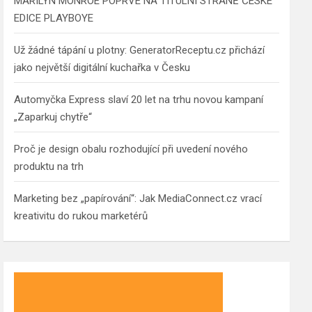
MARILYN MONROE POPRVÉ NA TITULNÍ STRANĚ ČESKÉ
EDICE PLAYBOYE
Už žádné tápání u plotny: GeneratorReceptu.cz přichází
jako největší digitální kuchařka v Česku
Automyčka Express slaví 20 let na trhu novou kampaní
„Zaparkuj chytře“
Proč je design obalu rozhodující při uvedení nového
produktu na trh
Marketing bez „papírování“: Jak MediaConnect.cz vrací
kreativitu do rukou marketérů