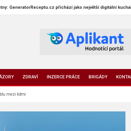
neratorReceptu.cz přichází jako největší digitální kuchařka v Č
NÁZORY
ZDRAVÍ
INZERCE PRÁCE
BRIGÁDY
KONTA
blu mezi lidmi