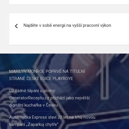
Navigace
Najděte v sobě energii na vyšší pracovní výkon
pro
příspěvek
MARILYN MONROE POPRVÉ NA TITULNÍ
STRANĚ ČESKÉ EDICE PLAYBOYE
Už žádné tápání u plotny:
GeneratorReceptu.cz přichází jako největší
digitální kuchařka v Česku
Automyčka Express slaví 20 let na trhu novou
kampaní „Zaparkuj chytře“