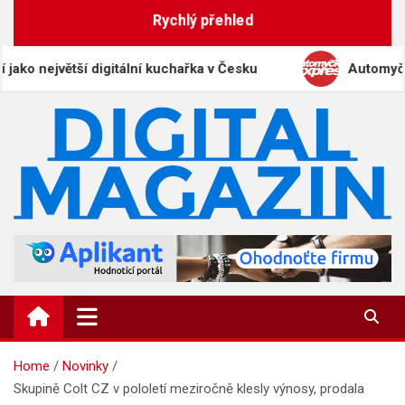
Skip
Rychlý přehled
to
content
největší digitální kuchařka v Česku
Automyčka Exp
DigitalMagazin.cz
Zprávy, press a novinky
Home
Novinky
Skupině Colt CZ v pololetí meziročně klesly výnosy, prodala