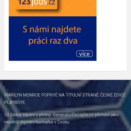
MARILYN MONROE POPRVÉ NA TITULNÍ STRANĚ ČESKÉ EDICE
PLAYBOYE
Už žádné tápání u plotny: GeneratorReceptu.cz přichází jako
největší digitální kuchařka v Česku