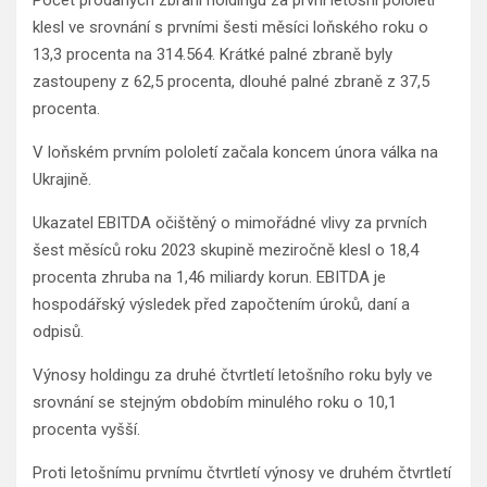
klesl ve srovnání s prvními šesti měsíci loňského roku o
13,3 procenta na 314.564. Krátké palné zbraně byly
zastoupeny z 62,5 procenta, dlouhé palné zbraně z 37,5
procenta.
V loňském prvním pololetí začala koncem února válka na
Ukrajině.
Ukazatel EBITDA očištěný o mimořádné vlivy za prvních
šest měsíců roku 2023 skupině meziročně klesl o 18,4
procenta zhruba na 1,46 miliardy korun. EBITDA je
hospodářský výsledek před započtením úroků, daní a
odpisů.
Výnosy holdingu za druhé čtvrtletí letošního roku byly ve
srovnání se stejným obdobím minulého roku o 10,1
procenta vyšší.
Proti letošnímu prvnímu čtvrtletí výnosy ve druhém čtvrtletí