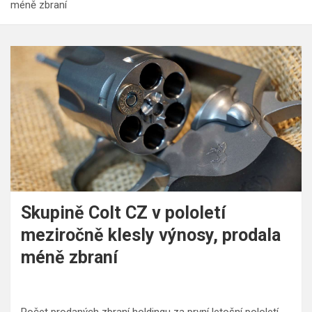
méně zbraní
Skupině Colt CZ v pololetí
meziročně klesly výnosy, prodala
méně zbraní
Počet prodaných zbraní holdingu za první letošní pololetí