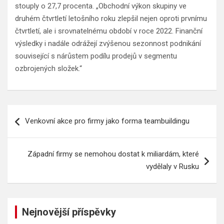
stouply o 27,7 procenta. „Obchodní výkon skupiny ve
druhém čtvrtletí letošního roku zlepšil nejen oproti prvnímu
čtvrtletí, ale i srovnatelnému období v roce 2022. Finanční
výsledky i nadále odrážejí zvýšenou sezonnost podnikání
související s nárůstem podílu prodejů v segmentu
ozbrojených složek.“
Navigace
Venkovní akce pro firmy jako forma teambuildingu
pro
příspěvek
Západní firmy se nemohou dostat k miliardám, které
vydělaly v Rusku
Nejnovější příspěvky