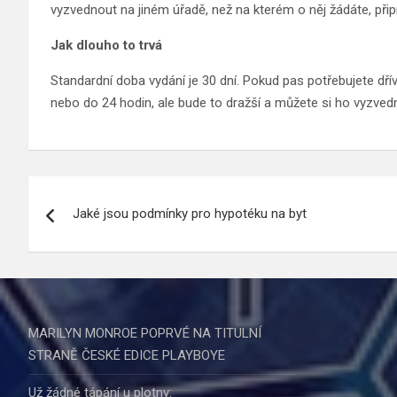
vyzvednout na jiném úřadě, než na kterém o něj žádáte, připr
Jak dlouho to trvá
Standardní doba vydání je 30 dní. Pokud pas potřebujete dří
nebo do 24 hodin, ale bude to dražší a můžete si ho vyzvedn
Navigace
Jaké jsou podmínky pro hypotéku na byt
pro
příspěvek
MARILYN MONROE POPRVÉ NA TITULNÍ
STRANĚ ČESKÉ EDICE PLAYBOYE
Už žádné tápání u plotny: