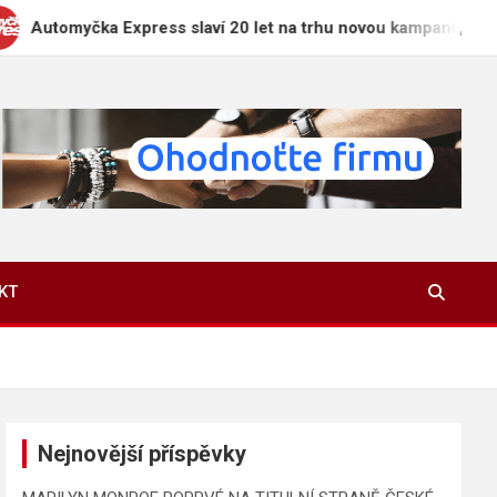
čka Express slaví 20 let na trhu novou kampaní „Zaparkuj chyt
KT
Nejnovější příspěvky