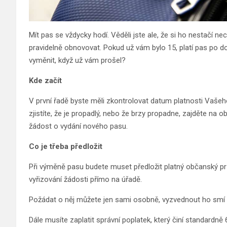
Mít pas se vždycky hodí. Věděli jste ale, že si ho nestačí 
pravidelně obnovovat. Pokud už vám bylo 15, platí pas po dobu
vyměnit, když už vám prošel?
Kde začít
V první řadě byste měli zkontrolovat datum platnosti Vašeh
zjistíte, že je propadlý, nebo že brzy propadne, zajděte na
žádost o vydání nového pasu.
Co je třeba předložit
Při výměně pasu budete muset předložit platný občanský průk
vyřizování žádosti přímo na úřadě.
Požádat o něj můžete jen sami osobně, vyzvednout ho smí 
Dále musíte zaplatit správní poplatek, který činí standardně