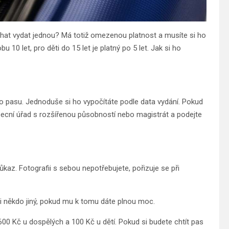
nechat vydat jednou? Má totiž omezenou platnost a musíte si ho
 10 let, pro děti do 15 let je platný po 5 let. Jak si ho
o pasu. Jednoduše si ho vypočítáte podle data vydání. Pokud
 obecní úřad s rozšířenou působností nebo magistrát a podejte
az. Fotografii s sebou nepotřebujete, pořizuje se při
i někdo jiný, pokud mu k tomu dáte plnou moc.
 600 Kč u dospělých a 100 Kč u dětí. Pokud si budete chtít pas