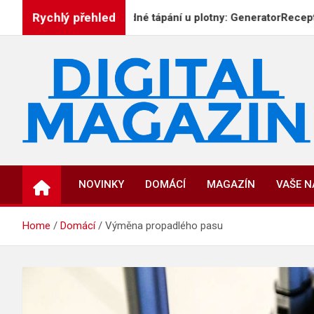
Skip
Rychlý přehled
Už žádné tápání u plotny: GeneratorReceptu.cz přichá
to
content
DigitalMagazin.cz
Zprávy, press a novinky
NOVINKY
DOMÁCÍ
MAGAZÍN
VAŠE 
Home
Domácí
Výměna propadlého pasu