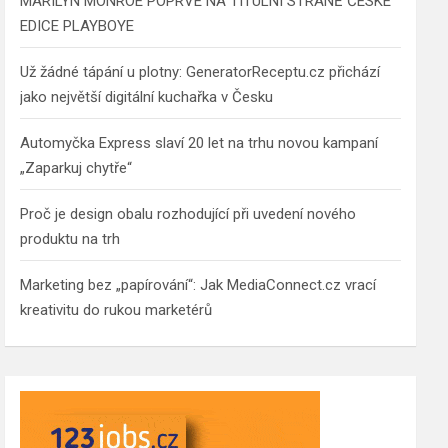
MARILYN MONROE POPRVÉ NA TITULNÍ STRANĚ ČESKÉ
EDICE PLAYBOYE
Už žádné tápání u plotny: GeneratorReceptu.cz přichází
jako největší digitální kuchařka v Česku
Automyčka Express slaví 20 let na trhu novou kampaní
„Zaparkuj chytře“
Proč je design obalu rozhodující při uvedení nového
produktu na trh
Marketing bez „papírování“: Jak MediaConnect.cz vrací
kreativitu do rukou marketérů