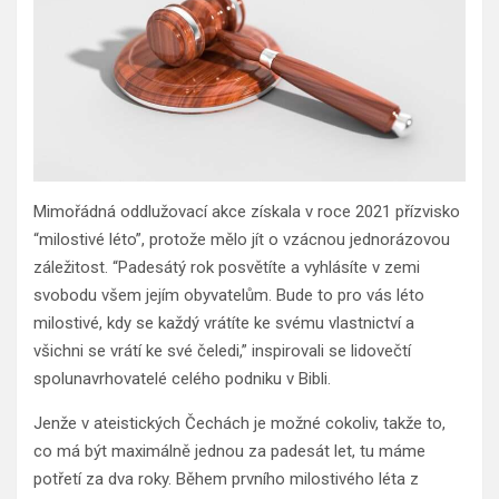
Mimořádná oddlužovací akce získala v roce 2021 přízvisko
“milostivé léto”, protože mělo jít o vzácnou jednorázovou
záležitost. “Padesátý rok posvětíte a vyhlásíte v zemi
svobodu všem jejím obyvatelům. Bude to pro vás léto
milostivé, kdy se každý vrátíte ke svému vlastnictví a
všichni se vrátí ke své čeledi,” inspirovali se lidovečtí
spolunavrhovatelé celého podniku v Bibli.
Jenže v ateistických Čechách je možné cokoliv, takže to,
co má být maximálně jednou za padesát let, tu máme
potřetí za dva roky. Během prvního milostivého léta z