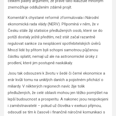
celkem pádný argument, že právě tato klauzule mnohým
znemožňuje oddlužením zdárně projít.
Komentář k chystané reformě zformulovala i Národní
ekonomická rada vlády (NERV). Připomíná v něm, že v
Česku stále žijí statisíce předlužených osob, které se do
potíží dostaly ještě předtím, než stát začal razantně
regulovat sankce za nesplácení spotřebitelských úvěrů.
Mnozí lidé by přitom byli schopni samotnou půjčenou
částku splatit, nemají už ale na astronomické úroky z
prodlení, které jim postupně naskákaly.
Jsou tak odsouzeni k životu v šedé či černé ekonomice a
erár kvůli tomu na uniklých daních a pojistném přichází o
miliardy. V některých regionech navíc žije tolik
předlužených, že celé oblasti mohou jen těžko pomýšlet na
lepší budoucnost a prosperitu. A nakonec jsou nespokojeni
i zaměstnavatelé – pokud už člověka v exekuci přijmou,
odsoudí se tím k časově i finančně náročné komunikaci s