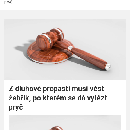
pryč
Z dluhové propasti musí vést
žebřík, po kterém se dá vylézt
pryč