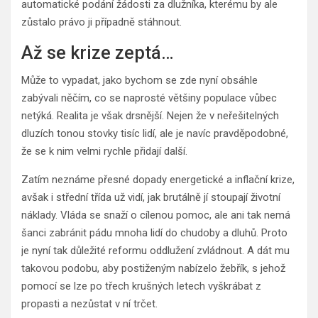
automatické podání žádosti za dlužníka, kterému by ale
zůstalo právo ji případně stáhnout.
Až se krize zeptá…
Může to vypadat, jako bychom se zde nyní obsáhle
zabývali něčím, co se naprosté většiny populace vůbec
netýká. Realita je však drsnější. Nejen že v neřešitelných
dluzích tonou stovky tisíc lidí, ale je navíc pravděpodobné,
že se k nim velmi rychle přidají další.
Zatím neznáme přesné dopady energetické a inflační krize,
avšak i střední třída už vidí, jak brutálně jí stoupají životní
náklady. Vláda se snaží o cílenou pomoc, ale ani tak nemá
šanci zabránit pádu mnoha lidí do chudoby a dluhů. Proto
je nyní tak důležité reformu oddlužení zvládnout. A dát mu
takovou podobu, aby postiženým nabízelo žebřík, s jehož
pomocí se lze po třech krušných letech vyškrábat z
propasti a nezůstat v ní trčet.