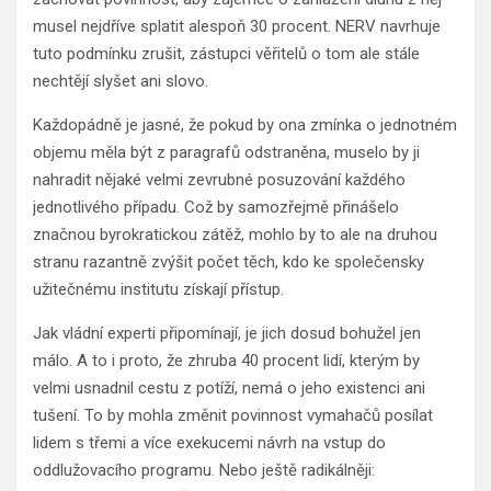
musel nejdříve splatit alespoň 30 procent. NERV navrhuje
tuto podmínku zrušit, zástupci věřitelů o tom ale stále
nechtějí slyšet ani slovo.
Každopádně je jasné, že pokud by ona zmínka o jednotném
objemu měla být z paragrafů odstraněna, muselo by ji
nahradit nějaké velmi zevrubné posuzování každého
jednotlivého případu. Což by samozřejmě přinášelo
značnou byrokratickou zátěž, mohlo by to ale na druhou
stranu razantně zvýšit počet těch, kdo ke společensky
užitečnému institutu získají přístup.
Jak vládní experti připomínají, je jich dosud bohužel jen
málo. A to i proto, že zhruba 40 procent lidí, kterým by
velmi usnadnil cestu z potíží, nemá o jeho existenci ani
tušení. To by mohla změnit povinnost vymahačů posílat
lidem s třemi a více exekucemi návrh na vstup do
oddlužovacího programu. Nebo ještě radikálněji: