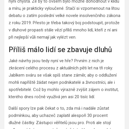
nyní chystá. Že by to ovšem bylo možné dohodnout v klidu
a míru, je prakticky vyloučené. Stačí si vzpomenout na lítou
debatu o zatím poslední velké novele insolvenčního zákona
z roku 2019. Přesto je třeba takový boj podstoupit, protože
v dluhové propasti stále vězí příliš mnoho lidí, kteří z ní ani
při nejlepší vůli nemají jak vylézt ven.
Příliš málo lidí se zbavuje dluhů
Jaké návrhy jsou tedy nyní ve hře? Prvním z nich je
zkrácení celého procesu z aktuálních pěti let na tři roky.
Jablkem sváru se však spíš stane záměr, aby o oddlužení
mohli napříště žádat nejen podnikatelé a živnostníci, ale i
spotřebitelé. Což by mohlo výrazně zvýšit zájem o institut,
kterého dnes ročně využívá jen asi 20 tisíc lidí.
Další spory lze pak čekat o to, zda má i nadále zůstat
podmínkou, aby uchazeč zaplatil alespoň 30 procent
dlužné částky. Zástupci věřitelů jsou pro. Proti ale stojí