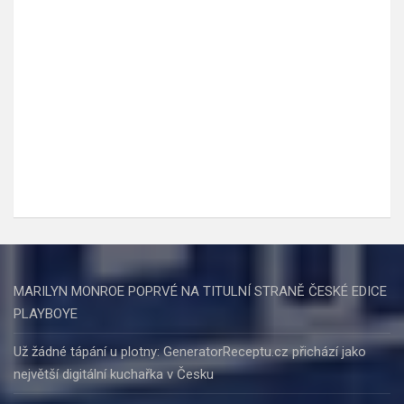
MARILYN MONROE POPRVÉ NA TITULNÍ STRANĚ ČESKÉ EDICE
PLAYBOYE
Už žádné tápání u plotny: GeneratorReceptu.cz přichází jako
největší digitální kuchařka v Česku