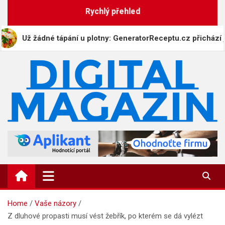
Skip
Rychlý přehled
to
content
Už žádné tápání u plotny: GeneratorReceptu.cz přichází jako nej
DigitalMagazin.cz
Zprávy, press a novinky
Home
Vaše názory
Z dluhové propasti musí vést žebřík, po kterém se dá vylézt