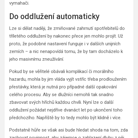
vymahači.
Do oddlužení automaticky
Lze si dělat naději, že zmiňované zahrnutí spotřebitelů do
tříletého oddlužení by nakonec přece jen mohlo projít. Už
proto, že podobné nastavení funguje i v dalších unijních
zemích – a nic nenapovídá tomu, že by tam docházelo k
jeho masivnímu zneužívání.
Pokud by se věřitelé obávali komplikací či morálního
hazardu, mohla by jim vláda vyjít vstříc třeba prodloužením
přestávky, která je nutná pro případné další opakování
celého procesu. Aby se dlužníci nemohli tak snadno
zbavovat svých hříchů každou chvíli. Nyní lze o další
oddlužení požádat nejdříve dvanáct let po ukončení toho
předchozího. Napříště by to tedy mohlo být klidně i více.
Podstatně hůře se však asi bude hledat shoda na tom, zda
zachovat povinnost, aby zájemce o zahlazení dluhu z něj