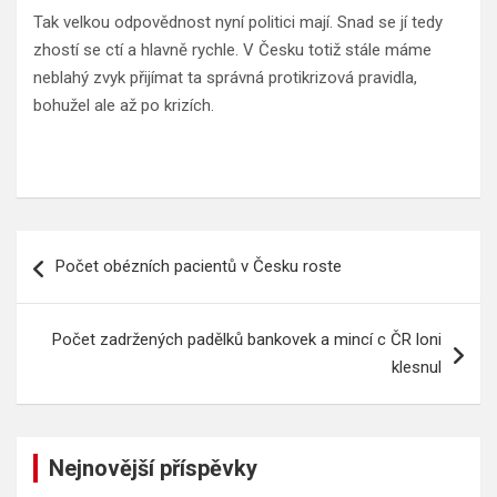
Tak velkou odpovědnost nyní politici mají. Snad se jí tedy
zhostí se ctí a hlavně rychle. V Česku totiž stále máme
neblahý zvyk přijímat ta správná protikrizová pravidla,
bohužel ale až po krizích.
Navigace
Počet obézních pacientů v Česku roste
pro
příspěvek
Počet zadržených padělků bankovek a mincí c ČR loni
klesnul
Nejnovější příspěvky