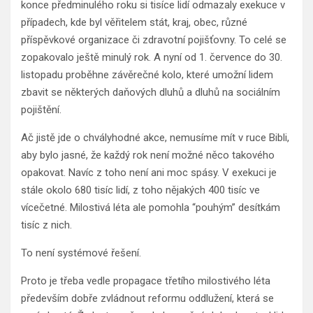
konce předminulého roku si tisíce lidí odmazaly exekuce v
případech, kde byl věřitelem stát, kraj, obec, různé
příspěvkové organizace či zdravotní pojišťovny. To celé se
zopakovalo ještě minulý rok. A nyní od 1. července do 30.
listopadu proběhne závěrečné kolo, které umožní lidem
zbavit se některých daňových dluhů a dluhů na sociálním
pojištění.
Ač jistě jde o chvályhodné akce, nemusíme mít v ruce Bibli,
aby bylo jasné, že každý rok není možné něco takového
opakovat. Navíc z toho není ani moc spásy. V exekuci je
stále okolo 680 tisíc lidí, z toho nějakých 400 tisíc ve
vícečetné. Milostivá léta ale pomohla “pouhým” desítkám
tisíc z nich.
To není systémové řešení.
Proto je třeba vedle propagace třetího milostivého léta
především dobře zvládnout reformu oddlužení, která se