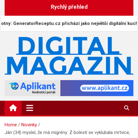
Skip
Rychlý přehled
to
content
y: GeneratorReceptu.cz přichází jako největší digitální kuchařk
DigitalMagazin.cz
Zprávy, press a novinky
Home
Novinky
Ján (34) myslel, že má migrény: Z bolestí se vyklubala mrtvice,