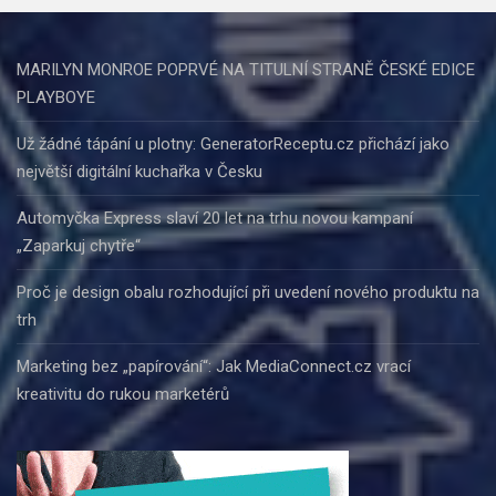
MARILYN MONROE POPRVÉ NA TITULNÍ STRANĚ ČESKÉ EDICE
PLAYBOYE
Už žádné tápání u plotny: GeneratorReceptu.cz přichází jako
největší digitální kuchařka v Česku
Automyčka Express slaví 20 let na trhu novou kampaní
„Zaparkuj chytře“
Proč je design obalu rozhodující při uvedení nového produktu na
trh
Marketing bez „papírování“: Jak MediaConnect.cz vrací
kreativitu do rukou marketérů