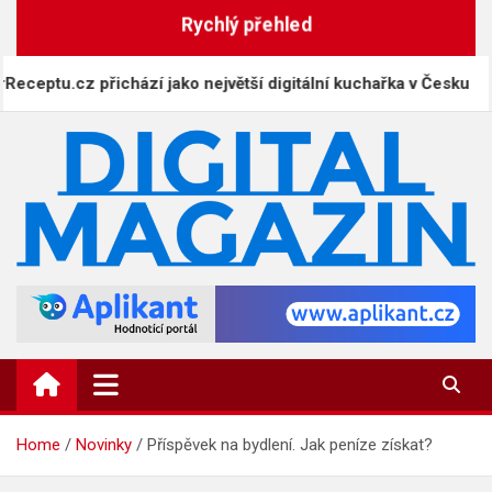
Skip
Rychlý přehled
to
content
tu.cz přichází jako největší digitální kuchařka v Česku
DigitalMagazin.cz
Zprávy, press a novinky
Home
Novinky
Příspěvek na bydlení. Jak peníze získat?