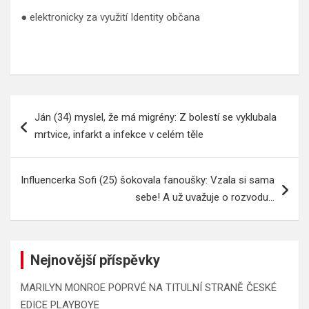
● elektronicky za využití Identity občana
Navigace
Ján (34) myslel, že má migrény: Z bolestí se vyklubala
pro
mrtvice, infarkt a infekce v celém těle
příspěvek
Influencerka Sofi (25) šokovala fanoušky: Vzala si sama
sebe! A už uvažuje o rozvodu…
Nejnovější příspěvky
MARILYN MONROE POPRVÉ NA TITULNÍ STRANĚ ČESKÉ
EDICE PLAYBOYE