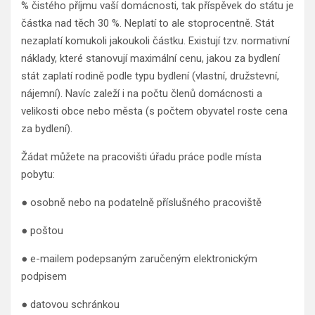
% čistého příjmu vaší domácnosti, tak příspěvek do státu je
částka nad těch 30 %. Neplatí to ale stoprocentně. Stát
nezaplatí komukoli jakoukoli částku. Existují tzv. normativní
náklady, které stanovují maximální cenu, jakou za bydlení
stát zaplatí rodině podle typu bydlení (vlastní, družstevní,
nájemní). Navíc zaleží i na počtu členů domácnosti a
velikosti obce nebo města (s počtem obyvatel roste cena
za bydlení).
Žádat můžete na pracovišti úřadu práce podle místa
pobytu:
● osobně nebo na podatelně příslušného pracoviště
● poštou
● e-mailem podepsaným zaručeným elektronickým
podpisem
● datovou schránkou