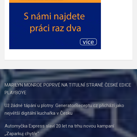
MARILYN MONROE POPRVÉ NA TITULNÍ STRANĚ ČESKÉ EDICE
PLAYBOYE
Už žádné tápání u plotny: GeneratorReceptu.cz přichází jako
největší digitální kuchařka v Česku
Automyčka Express slaví 20 let na trhu novou kampaní
„Zaparkuj chytře“