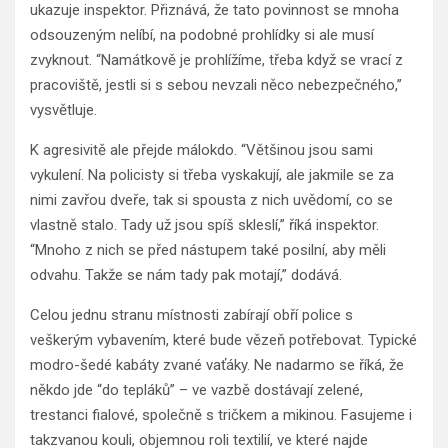
ukazuje inspektor. Přiznává, že tato povinnost se mnoha
odsouzeným nelíbí, na podobné prohlídky si ale musí
zvyknout. “Namátkově je prohlížíme, třeba když se vrací z
pracoviště, jestli si s sebou nevzali něco nebezpečného,”
vysvětluje.
K agresivitě ale přejde málokdo. “Většinou jsou sami
vykulení. Na policisty si třeba vyskakují, ale jakmile se za
nimi zavřou dveře, tak si spousta z nich uvědomí, co se
vlastně stalo. Tady už jsou spíš skleslí,” říká inspektor.
“Mnoho z nich se před nástupem také posilní, aby měli
odvahu. Takže se nám tady pak motají,” dodává.
Celou jednu stranu místnosti zabírají obří police s
veškerým vybavením, které bude vězeň potřebovat. Typické
modro-šedé kabáty zvané vaťáky. Ne nadarmo se říká, že
někdo jde “do tepláků” – ve vazbě dostávají zelené,
trestanci fialové, společně s tričkem a mikinou. Fasujeme i
takzvanou kouli, objemnou roli textilií, ve které najde