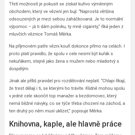
Třetí možností je pokusit se získat kuřivo výměnným
obchodem, který ve vězení jen bují. “Naprostá většina
odsouzených je mezi sebou zaháčkovaná. Je to normální
výpomoc – já ti dám polévku, ty mně cigarety,” říká jeden z
mluvčích věznice Tomáš Měrka.
Na příjmovém patře vězni kouří dokonce přímo na celách. I
proto platí pravidlo, že spolu v cele nesmí být kuřák s
nekuřákem, stejně jako žena s mužem nebo mladistvý s
dospělým.
Jinak ale příliš pravidel pro rozdělování neplatí. “Chlapi říkají,
že trest dělají i ti, se kterými ho trávíte. Klidně mohou spolu
v jedné cele skončit top manažer a bezdomovec, který
nemá běžné návyky, co se týče třeba chození na záchod, a
ten druhý po něm musí uklízet,” popisuje Měrka.
Knihovna, kaple, ale hlavně práce