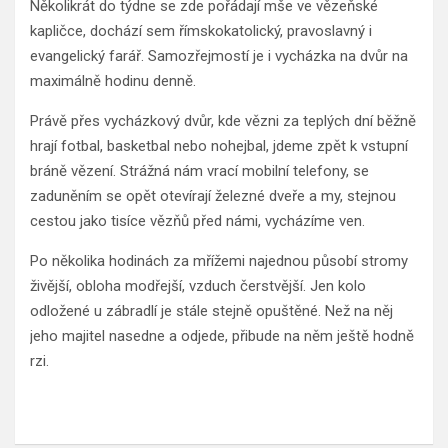
Několikrát do týdne se zde pořádají mše ve vězeňské
kapličce, dochází sem římskokatolický, pravoslavný i
evangelický farář. Samozřejmostí je i vycházka na dvůr na
maximálně hodinu denně.
Právě přes vycházkový dvůr, kde vězni za teplých dní běžně
hrají fotbal, basketbal nebo nohejbal, jdeme zpět k vstupní
bráně vězení. Strážná nám vrací mobilní telefony, se
zaduněním se opět otevírají železné dveře a my, stejnou
cestou jako tisíce vězňů před námi, vycházíme ven.
Po několika hodinách za mřížemi najednou působí stromy
živější, obloha modřejší, vzduch čerstvější. Jen kolo
odložené u zábradlí je stále stejně opuštěné. Než na něj
jeho majitel nasedne a odjede, přibude na něm ještě hodně
rzi.