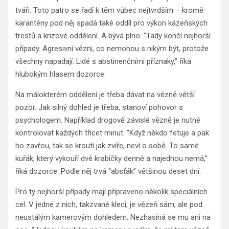
tváři. Toto patro se řadí k těm vůbec nejtvrdším – kromě
karantény pod něj spadá také oddíl pro výkon kázeňských
trestů a krizové oddělení. A bývá plno. “Tady končí nejhorší
případy. Agresivní vězni, co nemohou s nikým být, protože
všechny napadají. Lidé s abstinenčními příznaky,” říká
hlubokým hlasem dozorce.
Na málokterém oddělení je třeba dávat na vězně větší
pozor. Jak silný dohled je třeba, stanoví pohovor s
psychologem. Například drogově závislé vězně je nutné
kontrolovat každých třicet minut. “Když někdo fetuje a pak
ho zavřou, tak se kroutí jak zvíře, neví o sobě. To samé
kuřák, který vykouří dvě krabičky denně a najednou nemá,”
říká dozorce. Podle něj trvá “absťák” většinou deset dní.
Pro ty nejhorší případy mají připraveno několik speciálních
cel. V jedné z nich, takzvané kleci, je vězeň sám, ale pod
neustálým kamerovým dohledem. Nezhasíná se mu ani na