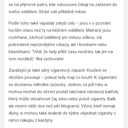
se na příjmové patro, kde odsouzení čekají na zařazení do
svého oddělení. Stráví zde přibližně měsíc.
Podle toho také vypadají zdejší cely – jsou v o poznání
horším stavu než ty na běžném oddělení. Matrace jsou
roztrhané, záchod oddělený jen nízkou zídkou, zdi
pokreslené nejrůznějšími vzkazy, ale i kresbami nebo
básničkami. “Vědí, že tady příliš času nestráví, tak jim na
tom nezáleží,” říká vychovatel.
Zarážející je také silný cigaretový zápach. Kouření se
vězňům povoluje – pokud tedy mají co kouřit. K cigaretám
se dostanou několika způsoby. Jednou za půl roku si
mohou nechat do vězení poslat takzvaný nárokový balíček,
který může obsahovat čaj, kávu nebo právě cigarety. Balík
ale nesmí vážit více než pět kilogramů. Vězni, kteří nemají
dluhy, si mohou také dvakrát do týdne objednat cigarety v
rámci nákupu z kantýny.