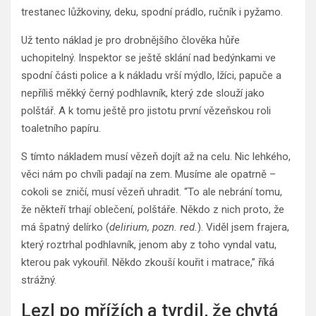
trestanec lůžkoviny, deku, spodní prádlo, ručník i pyžamo.
Už tento náklad je pro drobnějšího člověka hůře
uchopitelný. Inspektor se ještě sklání nad bedýnkami ve
spodní části police a k nákladu vrší mýdlo, lžíci, papuče a
nepříliš měkký černý podhlavník, který zde slouží jako
polštář. A k tomu ještě pro jistotu první vězeňskou roli
toaletního papíru.
S tímto nákladem musí vězeň dojít až na celu. Nic lehkého,
věci nám po chvíli padají na zem. Musíme ale opatrně –
cokoli se zničí, musí vězeň uhradit. “To ale nebrání tomu,
že někteří trhají oblečení, polštáře. Někdo z nich proto, že
má špatný delírko (
delirium, pozn. red.
). Viděl jsem frajera,
který roztrhal podhlavník, jenom aby z toho vyndal vatu,
kterou pak vykouřil. Někdo zkouší kouřit i matrace,” říká
strážný.
Lezl po mřížích a tvrdil, že chytá