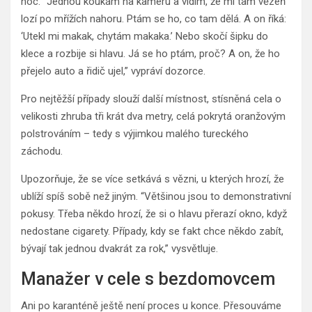
noc. “Jednou koukám na kameru a vidím, že mi tam vězeň
lozí po mřížích nahoru. Ptám se ho, co tam dělá. A on říká:
‘Utekl mi makak, chytám makaka.’ Nebo skočí šipku do
klece a rozbije si hlavu. Já se ho ptám, proč? A on, že ho
přejelo auto a řidič ujel,” vypráví dozorce.
Pro nejtěžší případy slouží další místnost, stísněná cela o
velikosti zhruba tři krát dva metry, celá pokrytá oranžovým
polstrováním – tedy s výjimkou malého tureckého
záchodu.
Upozorňuje, že se více setkává s vězni, u kterých hrozí, že
ublíží spíš sobě než jiným. “Většinou jsou to demonstrativní
pokusy. Třeba někdo hrozí, že si o hlavu přerazí okno, když
nedostane cigarety. Případy, kdy se fakt chce někdo zabít,
bývají tak jednou dvakrát za rok,” vysvětluje.
Manažer v cele s bezdomovcem
Ani po karanténě ještě není proces u konce. Přesouváme