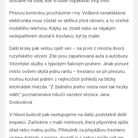
dostane na oddíl, kde si bude odpykávat svůj trest.
Přísnou kontrolou procházíme i my. Veškerá nenahlášená
elektronika musí zůstat ve skříňce před rámem, a to včetně
mobilního telefonu. Kdyby se ztratil nebo se nějakým
nedopatřením dostal k trestanci, byl by malér.
Další kroky pak vedou opět ven – na první z mnoha dvorů
ruzyňského vězení. Zde jsou zaparkovaná auta a autobusy
Vězeňské služby s typickým fialovým pruhem. Jinak ponuré
místo ovšem skýtá jednu raritu – trestanci se při přesunu
mohou kochat jedním z nejhezčích pohledů na blízký
letohrádek Hvězda. “Z žádného jiného místa není tak hezky
vidět,” poznamenává mluvčí vazební věznice Jana
Svobodová.
V hlavní budově pak nastupujeme na další, podstatně delší
inspekci. Začínáme v malé místnosti, která připomíná spíše
úřad nebo malou poštu. Příslušník za přepážkou trestanci
vezme doklady a peníze, dovnitř si s sebou může vzít jen