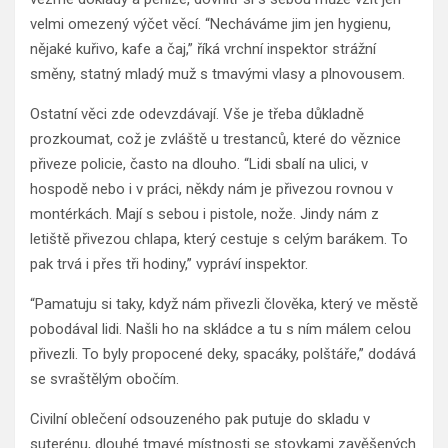
velmi omezený výčet věcí. “Necháváme jim jen hygienu,
nějaké kuřivo, kafe a čaj,” říká vrchní inspektor strážní
směny, statný mladý muž s tmavými vlasy a plnovousem.
Ostatní věci zde odevzdávají. Vše je třeba důkladně
prozkoumat, což je zvláště u trestanců, které do věznice
přiveze policie, často na dlouho. “Lidi sbalí na ulici, v
hospodě nebo i v práci, někdy nám je přivezou rovnou v
montérkách. Mají s sebou i pistole, nože. Jindy nám z
letiště přivezou chlapa, který cestuje s celým barákem. To
pak trvá i přes tři hodiny,” vypráví inspektor.
“Pamatuju si taky, když nám přivezli člověka, který ve městě
pobodával lidi. Našli ho na skládce a tu s ním málem celou
přivezli. To byly propocené deky, spacáky, polštáře,” dodává
se svraštělým obočím.
Civilní oblečení odsouzeného pak putuje do skladu v
suterénu, dlouhé tmavé místnosti se stovkami zavěšených