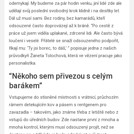
odemykají. My budeme za pár hodin venku, jiní lidé zde ale
udělají svůj poslední svobodný krok klidně i na desítky let.
Dál už musí sami. Bez rodiny, bez kamarádů, kteří
odsouzené často doprovázejí až k bráně. “Po cestě z
práce už jsem viděla uplakané, zdrcené lidi. Ale často bývá
loučení i veselé. Přátelé se snaží odsouzeného podpořit,
říkají mu: ‘Ty jsi borec, to dáš,’ ” popisuje jedna z našich
průvodkyň Žaneta Tolochová, která ve vězení pracuje jako
personalistka.
“Někoho sem přivezou s celým
barákem”
Vstupujeme do stísněné místnosti s vrátnicí, průchozím
rámem detekujícím kov a pásem s rentgenem pro
zavazadla – takovém, jako známe třeba z letiště nebo z
vstupů do úředních budov. Zde nastane první z mnoha a
mnoha kontrol, kterými musí odsouzený projít, než se