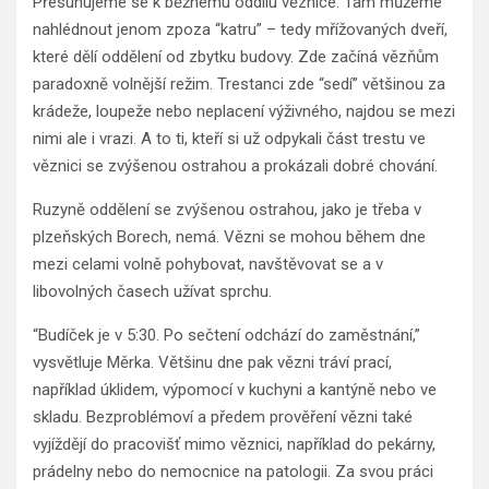
Přesunujeme se k běžnému oddílu věznice. Tam můžeme
nahlédnout jenom zpoza “katru” – tedy mřížovaných dveří,
které dělí oddělení od zbytku budovy. Zde začíná vězňům
paradoxně volnější režim. Trestanci zde “sedí” většinou za
krádeže, loupeže nebo neplacení výživného, najdou se mezi
nimi ale i vrazi. A to ti, kteří si už odpykali část trestu ve
věznici se zvýšenou ostrahou a prokázali dobré chování.
Ruzyně oddělení se zvýšenou ostrahou, jako je třeba v
plzeňských Borech, nemá. Vězni se mohou během dne
mezi celami volně pohybovat, navštěvovat se a v
libovolných časech užívat sprchu.
“Budíček je v 5:30. Po sečtení odchází do zaměstnání,”
vysvětluje Měrka. Většinu dne pak vězni tráví prací,
například úklidem, výpomocí v kuchyni a kantýně nebo ve
skladu. Bezproblémoví a předem prověření vězni také
vyjíždějí do pracovišť mimo věznici, například do pekárny,
prádelny nebo do nemocnice na patologii. Za svou práci