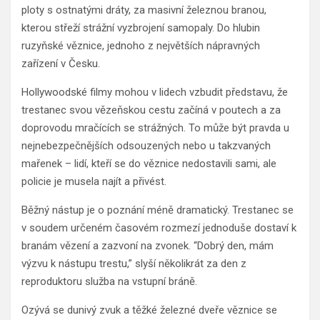
ploty s ostnatými dráty, za masivní železnou branou,
kterou střeží strážní vyzbrojení samopaly. Do hlubin
ruzyňské věznice, jednoho z největších nápravných
zařízení v Česku.
Hollywoodské filmy mohou v lidech vzbudit představu, že
trestanec svou vězeňskou cestu začíná v poutech a za
doprovodu mračících se strážných. To může být pravda u
nejnebezpečnějších odsouzených nebo u takzvaných
mařenek – lidí, kteří se do věznice nedostavili sami, ale
policie je musela najít a přivést.
Běžný nástup je o poznání méně dramatický. Trestanec se
v soudem určeném časovém rozmezí jednoduše dostaví k
branám vězení a zazvoní na zvonek. “Dobrý den, mám
výzvu k nástupu trestu,” slyší několikrát za den z
reproduktoru služba na vstupní bráně.
Ozývá se dunivý zvuk a těžké železné dveře věznice se