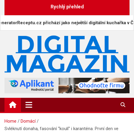
Skip
Rychlý přehled
to
content
ceptu.cz přichází jako největší digitální kuchařka v Česku
DigitalMagazin.cz
Zprávy, press a novinky
Home
Domácí
Svléknutí donaha, fasování “koulí” i karanténa. První den ve