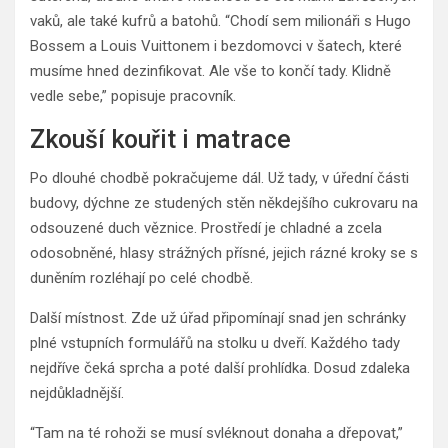
vaků, ale také kufrů a batohů. “Chodí sem milionáři s Hugo
Bossem a Louis Vuittonem i bezdomovci v šatech, které
musíme hned dezinfikovat. Ale vše to končí tady. Klidně
vedle sebe,” popisuje pracovník.
Zkouší kouřit i matrace
Po dlouhé chodbě pokračujeme dál. Už tady, v úřední části
budovy, dýchne ze studených stěn někdejšího cukrovaru na
odsouzené duch věznice. Prostředí je chladné a zcela
odosobněné, hlasy strážných přísné, jejich rázné kroky se s
duněním rozléhají po celé chodbě.
Další místnost. Zde už úřad připomínají snad jen schránky
plné vstupních formulářů na stolku u dveří. Každého tady
nejdříve čeká sprcha a poté další prohlídka. Dosud zdaleka
nejdůkladnější.
“Tam na té rohoži se musí svléknout donaha a dřepovat,”