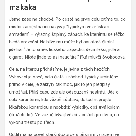
makaka
Jsme zase na chodbě. Po cestě na první celu cítíme to, co
místní zaměstnanci nazývají “typickým vězeňským
smradem” – výrazný, štiplavý zápach, ke kterému se těžko
hledá srovnání. Nejblíže mu může být asi stará školní
jídelna. “Je to směs lidského zápachu, dezinfekcí, jídla a
cigaret. Nikde jinde to asi neucítíte,” říká mluvčí Svobodová.
Cela, na kterou přicházíme, je jedna z těch hezčích.
Vybavení je nové, cela čistá, i záchod, typicky umístěný
přímo v cele, je zakrytý tak moc, jak to jen předpisy
umožňují. Příliš času zde ale odsouzený nestráví. Jde o
celu karanténní, kde vězeň zůstává, dokud neprojde
lékařskou kontrolou a neobdrží výsledky, což trvá kolem
čtrnácti dnů. Ve vazbě bývají vězni v celách po dvou, na
výkonu trestu po třech.
Oddíl má na povel starší dozorce s přísným výrazem ve