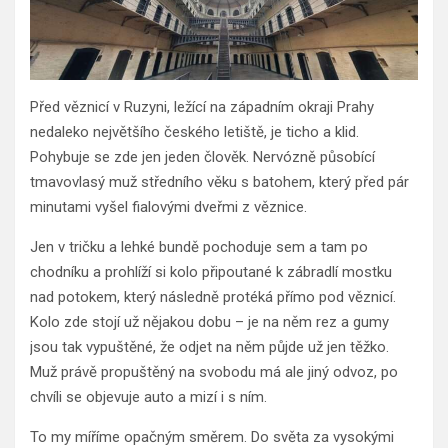
Před věznicí v Ruzyni, ležící na západním okraji Prahy
nedaleko největšího českého letiště, je ticho a klid.
Pohybuje se zde jen jeden člověk. Nervózně působící
tmavovlasý muž středního věku s batohem, který před pár
minutami vyšel fialovými dveřmi z věznice.
Jen v tričku a lehké bundě pochoduje sem a tam po
chodníku a prohlíží si kolo připoutané k zábradlí mostku
nad potokem, který následně protéká přímo pod věznicí.
Kolo zde stojí už nějakou dobu – je na něm rez a gumy
jsou tak vypuštěné, že odjet na něm půjde už jen těžko.
Muž právě propuštěný na svobodu má ale jiný odvoz, po
chvíli se objevuje auto a mizí i s ním.
To my míříme opačným směrem. Do světa za vysokými