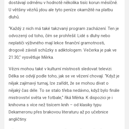
dostávají odměnu v hodnotě několika tisíc korun měsíčně.
U většiny vězňů jdou ale tyto peníze okamžitě na platbu
dluhů.
“Každý z nich má také takzvaný program zacházení. Ten je
odvozený od toho, čím se prohřešil. Lidé s dluhy nebo
neplatiči výživného mají lekce finanční gramotnosti,
drogově závislí schůzky s adiktologem. Večerka je pak ve
21:30,” vysvětluje Měrka.
Vězni mohou také v kulturní místnosti sledovat televizi.
Délka se odvíjí podle toho, jak se ve vězení chovají. “Když je
nějak zajímavý turnaj, lze zařídit, že se mohou dívat o
nějaký čas déle. To se stalo třeba nedávno, když bylo finále
mistrovství světa ve fotbale,” říká Měrka. K dispozici je i
knihovna s více než tisícem knih – od klasiky typu
Dekameronu přes brakovou literaturu až po učebnice
angličtiny.