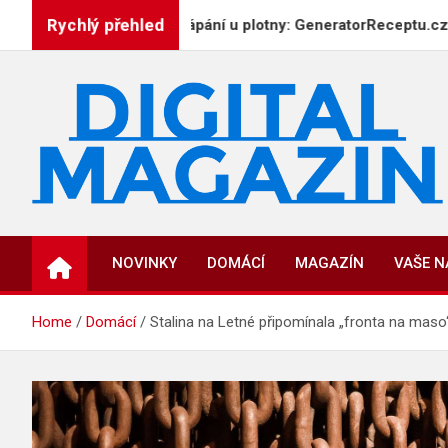
Skip
Rychlý přehled
Už žádné tápání u plotny: GeneratorReceptu.cz přichází j
to
content
DigitalMagazin.cz
Zprávy, press a novinky
NOVINKY
DOMÁCÍ
MAGAZÍN
VAŠE 
Home
Domácí
Stalina na Letné připomínala „fronta na maso“