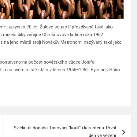
mrti uplynulo 70 let. Žulové sousoší přezdívané také jako
 zmizelo díky veřejné Chruščovově kritice roku 1962.
Dnes na jeho místě stojí Novákův Metronom, nazývaný také jako
lo postaveno na počest sovětského vůdce Josifa
ti a na svém místě stálo v letech 1955–1962. Bylo největším
Svléknutí donaha, fasování “koulí” i karanténa. První
den ve vězení