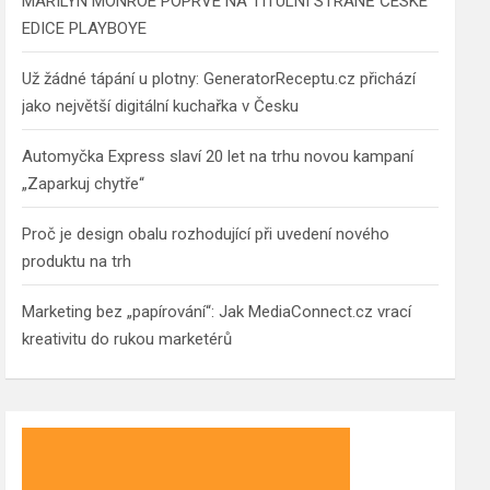
MARILYN MONROE POPRVÉ NA TITULNÍ STRANĚ ČESKÉ
EDICE PLAYBOYE
Už žádné tápání u plotny: GeneratorReceptu.cz přichází
jako největší digitální kuchařka v Česku
Automyčka Express slaví 20 let na trhu novou kampaní
„Zaparkuj chytře“
Proč je design obalu rozhodující při uvedení nového
produktu na trh
Marketing bez „papírování“: Jak MediaConnect.cz vrací
kreativitu do rukou marketérů