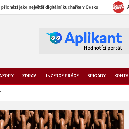
ako největší digitální kuchařka v Česku
Automyčka 
NÁZORY
ZDRAVÍ
INZERCE PRÁCE
BRIGÁDY
KONTA
: