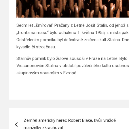
Sedm let „šmíroval“ Pražany z Letné Josif Stalin, od jehož s
„fronta na maso“ bylo odhaleno 1. května 1955, z místa pak
Odstřelením pomníku byl definitivně zničen i kult Stalina. 
kyvadlo či stroj času.
Stalinův pomník bylo žulové sousoší v Praze na Letné. By
Vissarionoviče Stalina v období poválečného kultu osobnos
skupinovým sousoším v Evropě.
Navigace
Zemřel americký herec Robert Blake, kvůli vraždě
pro
manželky zkrachoval