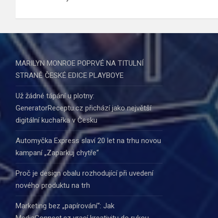
příspěvek
MARILYN MONROE POPRVÉ NA TITULNÍ
STRANĚ ČESKÉ EDICE PLAYBOYE
Už žádné tápání u plotny:
GeneratorReceptu.cz přichází jako největší
digitální kuchařka v Česku
Automyčka Express slaví 20 let na trhu novou
kampaní „Zaparkuj chytře“
Proč je design obalu rozhodující při uvedení
nového produktu na trh
Marketing bez „papírování“: Jak